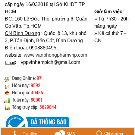
cấp ngày 16/032018 tại Sở KHDT TP.
HCM
Giờ làm việc:
ĐC
: 160 Lê Đức Thọ, phường 6, Quận
» Từ 7h30 - 20h
Gò Vấp, Tp.HCM
hằng ngày
CN Bình Dương
: Quốc lộ 13, khu phố
»
Kể cả thứ 7 -
3, P.Tân Định, Bến Cát, Bình Dương
CN
Điện thoại
: 0908880495
website
:
www.vanphongphamvhp.com
: vppvinhempich@gmail.com
Email
Đang Online:
97
Hôm nay:
9592
Hôm qua:
40485
Tuần này:
80001
Tổng truy cập:
5629844
Chỉ đường
Gọi điện
SMS