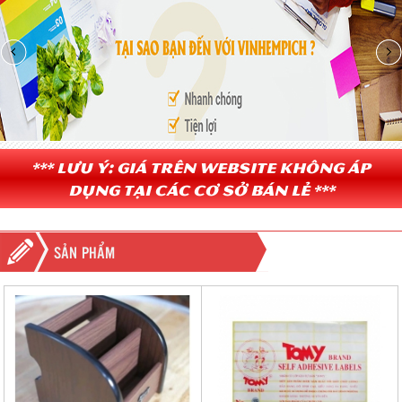
*** Lưu ý: Giá trên website không áp
dụng tại các cơ sở bán lẻ ***
SẢN PHẨM