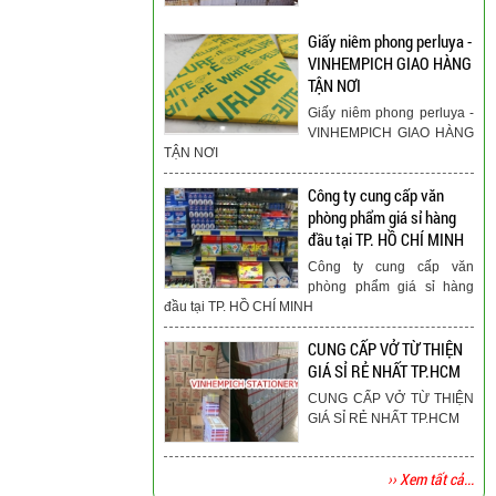
Giấy niêm phong perluya -
VINHEMPICH GIAO HÀNG
TẬN NƠI
Giấy niêm phong perluya -
VINHEMPICH GIAO HÀNG
TẬN NƠI
Công ty cung cấp văn
phòng phẩm giá sỉ hàng
đầu tại TP. HỒ CHÍ MINH
Công ty cung cấp văn
phòng phẩm giá sỉ hàng
đầu tại TP. HỒ CHÍ MINH
CUNG CẤP VỞ TỪ THIỆN
GIÁ SỈ RẺ NHẤT TP.HCM
CUNG CẤP VỞ TỪ THIỆN
GIÁ SỈ RẺ NHẤT TP.HCM
›› Xem tất cả...