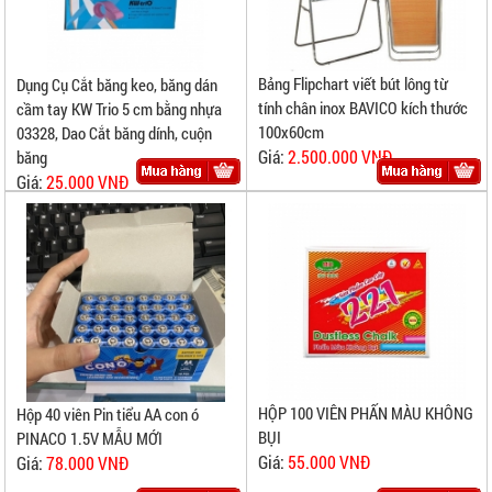
Bảng Flipchart viết bút lông từ
Dụng Cụ Cắt băng keo, băng dán
tính chân inox BAVICO kích thước
cầm tay KW Trio 5 cm bằng nhựa
100x60cm
03328, Dao Cắt băng dính, cuộn
Giá:
2.500.000 VNĐ
băng
Giá:
25.000 VNĐ
HỘP 100 VIÊN PHẤN MÀU KHÔNG
Hộp 40 viên Pin tiểu AA con ó
BỤI
PINACO 1.5V MẪU MỚI
Giá:
55.000 VNĐ
Giá:
78.000 VNĐ