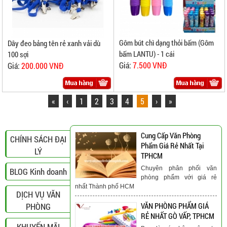
Gôm bút chì dạng thỏi bấm (Gôm
Dây đeo bảng tên rẻ xanh vải dù
bấm LANTU) - 1 cái
100 sợi
Giá:
7.500 VNĐ
Giá:
200.000 VNĐ
«
‹
1
2
3
4
5
›
»
Cung Cấp Văn Phòng
CHÍNH SÁCH ĐẠI
Phẩm Giá Rẻ Nhất Tại
LÝ
TPHCM
Chuyên phân phối văn
BLOG Kinh doanh
phòng phẩm với giá rẻ
nhất Thành phố HCM
DỊCH VỤ VĂN
PHÒNG
VĂN PHÒNG PHẨM GIÁ
RẺ NHẤT GÒ VẤP, TPHCM
KHUYẾN MÃI