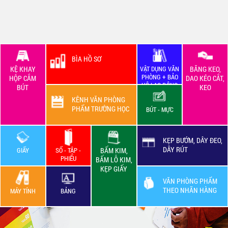
BÌA HỒ SƠ
KỆ KHAY
VẬT DỤNG VĂN
BĂNG KEO,
PHÒNG + BẢO
HỘP CẮM
DAO KÉO CẮT,
HỘ LAO ĐỘNG
BÚT
KEO
KÊNH VĂN PHÒNG
PHẨM TRƯỜNG HỌC
BÚT - MỰC
KẸP BƯỚM, DÂY ĐEO,
DÂY RÚT
GIẤY
SỔ - TẬP -
BẤM KIM,
PHIẾU
BẤM LỖ KIM,
KẸP GIẤY
VĂN PHÒNG PHẨM
THEO NHÃN HÀNG
MÁY TÍNH
BẢNG