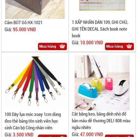
1 XẤP NHÃN DÁN 109, GHI CHÚ,
Cắm BÚT Gỗ HX-1021
GHI TÊN DECAL Sách book note
Giá:
95.000 VNĐ
book
Giá:
10.000 VNĐ
Cắt băng keo, băng dính nhỏ để
100 Dây lụa móc xoay 1cm dùng
bàn màu dễ thương DELI 808 màu
đeo thẻ bảng tên sinh viên học
ngẫu nhiên
sinh Cán bộ Công nhân viên
Giá:
47.000 VNĐ
Giá:
3.500 VNĐ