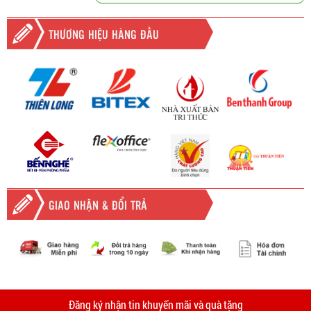
THƯƠNG HIỆU HÀNG ĐẦU
GIAO NHẬN & ĐỔI TRẢ
-
Giao hàng miễn phí
Vinhempich
tất cả các đơn hàng trên
2.000.000đ khu vực TPHCM và
Vinhempich
5.000.000
tại Bình
thời
Đăng ký nhận tin khuyến mãi và quà tặng