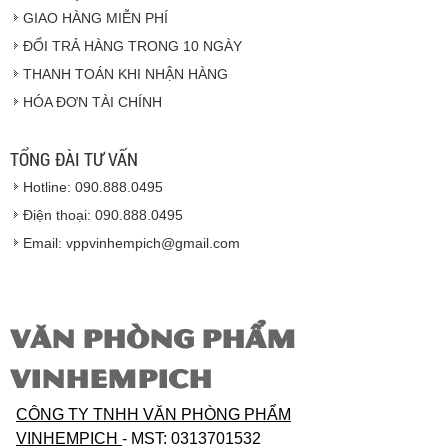
GIAO HÀNG MIỄN PHÍ
Vinhempich
ĐỔI TRẢ HÀNG TRONG 10 NGÀY
THANH TOÁN KHI NHẬN HÀNG
Hàng hóa được giao cho quý khách là hàng mới
HÓA ĐƠN TÀI CHÍNH
100% nguyên đai nguyên kiện.
Hàng giao đảm bảo theo đúng tiêu chuẩn chất
lượng của nhà sản xuất.
TỔNG ĐÀI TƯ VẤN
Vinhempich
sẽ thay mặt quý khách thực hiện chế
Hotline: 090.888.0495
độ bảo hành sản phẩm đối với nhà sản xuất hoặc
nhà nhập khẩu nếu sản phẩm bị lỗi hoặc hỏng hóc
Điện thoại: 090.888.0495
nhưng vẫn còn trong thời hạn bảo hành.
Email: vppvinhempich@gmail.com
VĂN PHÒNG PHẨM
VINHEMPICH
CÔNG TY TNHH VĂN PHÒNG PHẨM
VINHEMPICH
- MST: 0313701532