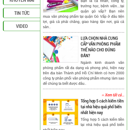
Bạn là cá nhân, công ty,
trường học, bệnh viện....tại
quận gò vấp? Bạn nên
TIN TỨC
mua văn phòng phẩm tại quận Gò Vấp ở đâu tiện
lợi, giá cả phải chăng, giao hàng tận nơi, giá cả
VIDEO
sản..
LỰA CHỌN NHÀ CUNG
CẤP VĂN PHÒNG PHẨM
THẾ NÀO CHO ĐÚNG
ĐẮN?
Ngành kinh doanh văn
phòng phẩm rất đa dạng và phong phú, hiện nay
trên địa bàn Thành phố Hồ Chí Minh có hơn 2000
công ty phân phối văn phòng phẩm nhưng làm sao
để chúng ta biết được đâu..
›› Xem tất cả...
Tổng hợp 5 cách kiếm tiền
tại nhà hiệu quả phổ biến
nhất hiện nay
Tổng hợp 5 cách kiếm tiền
tại nhà hiệu quả phổ biến
nhất hiện nay