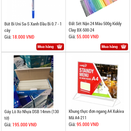
Đất Sét Nặn 24 Màu 500g Kiddy
Bút Bi Uni Sa-S Xanh Đầu Bi 0.7 - 1
Clay BX-500-24
cây
Giá:
55.000 VNĐ
Giá:
18.000 VNĐ
Khung thực đơn ngang A4 Xukiva
Gáy Lò Xo Nhựa DSB 14mm (130
Mã A4-211
tờ)
Giá:
95.000 VNĐ
Giá:
195.000 VNĐ