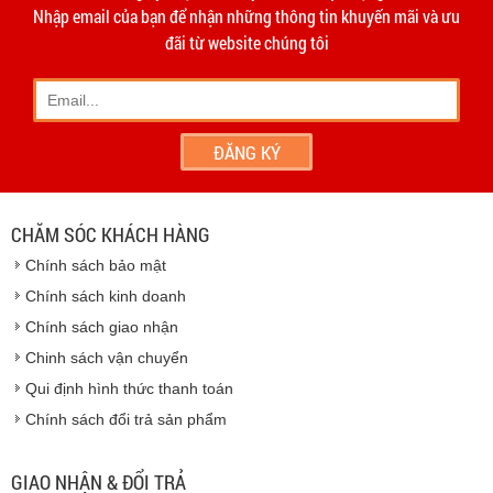
hạn 10 ngày
Dương
Nhập email của bạn để nhận những thông tin khuyến mãi và ưu
- Phương thức vận chuyển do hai bên thỏa thuận và thực
đãi từ website chúng tôi
hiện trên tinh thần hợp tác, thiện chí.
- Khách hàng có thể đến
giao dịch trực tiếp tại
công ty
chúng tôi
- Hoặc chúng tôi sẽ
cử nhân viên giao hàng
theo đúng
địa chỉ khách hàng cung cấp.
Vinhempich
- Thời hạn ước tính việc vận chuyển : Trong vòng 24h kể
từ sau khi nhận được xác nhận đơn hàng.
CHĂM SÓC KHÁCH HÀNG
Vinhempich
Chính sách bảo mật
Vinhempich
Chính sách kinh doanh
Chính sách giao nhận
Chinh sách vận chuyển
CAM KẾT CHẤT LƯỢNG
Qui định hình thức thanh toán
Chính sách đổi trả sản phẩm
Vinhempich
GIAO NHẬN & ĐỔI TRẢ