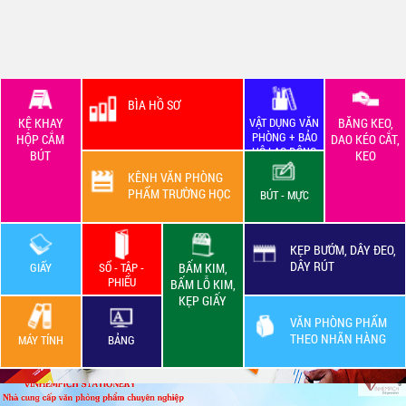
BÌA HỒ SƠ
KỆ KHAY
VẬT DỤNG VĂN
BĂNG KEO,
PHÒNG + BẢO
HỘP CẮM
DAO KÉO CẮT,
HỘ LAO ĐỘNG
BÚT
KEO
KÊNH VĂN PHÒNG
PHẨM TRƯỜNG HỌC
BÚT - MỰC
KẸP BƯỚM, DÂY ĐEO,
DÂY RÚT
GIẤY
SỔ - TẬP -
BẤM KIM,
PHIẾU
BẤM LỖ KIM,
KẸP GIẤY
VĂN PHÒNG PHẨM
THEO NHÃN HÀNG
MÁY TÍNH
BẢNG