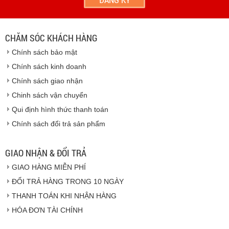
địa chỉ khách hàng cung cấp.
Vinhempich
- Thời hạn ước tính việc vận chuyển : Trong vòng 24h kể
từ sau khi nhận được xác nhận đơn hàng.
CHĂM SÓC KHÁCH HÀNG
Vinhempich
Chính sách bảo mật
Vinhempich
Chính sách kinh doanh
Chính sách giao nhận
Chinh sách vận chuyển
CAM KẾT CHẤT LƯỢNG
Qui định hình thức thanh toán
Chính sách đổi trả sản phẩm
Vinhempich
GIAO NHẬN & ĐỔI TRẢ
GIAO HÀNG MIỄN PHÍ
Vinhempich
ĐỔI TRẢ HÀNG TRONG 10 NGÀY
THANH TOÁN KHI NHẬN HÀNG
Hàng hóa được giao cho quý khách là hàng mới
HÓA ĐƠN TÀI CHÍNH
100% nguyên đai nguyên kiện.
Hàng giao đảm bảo theo đúng tiêu chuẩn chất