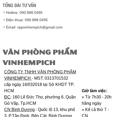
lượng của nhà sản xuất.
TỔNG ĐÀI TƯ VẤN
Vinhempich
sẽ thay mặt quý khách thực hiện chế
Hotline: 090.888.0495
độ bảo hành sản phẩm đối với nhà sản xuất hoặc
nhà nhập khẩu nếu sản phẩm bị lỗi hoặc hỏng hóc
Điện thoại: 090.888.0495
nhưng vẫn còn trong thời hạn bảo hành.
Email: vppvinhempich@gmail.com
VĂN PHÒNG PHẨM
VINHEMPICH
CÔNG TY TNHH VĂN PHÒNG PHẨM
VINHEMPICH
- MST: 0313701532
cấp ngày 16/032018 tại Sở KHDT TP.
HCM
Giờ làm việc:
ĐC
: 160 Lê Đức Thọ, phường 6, Quận
» Từ 7h30 - 20h
Gò Vấp, Tp.HCM
hằng ngày
CN Bình Dương
: Quốc lộ 13, khu phố
»
Kể cả thứ 7 -
3, P.Tân Định, Bến Cát, Bình Dương
CN