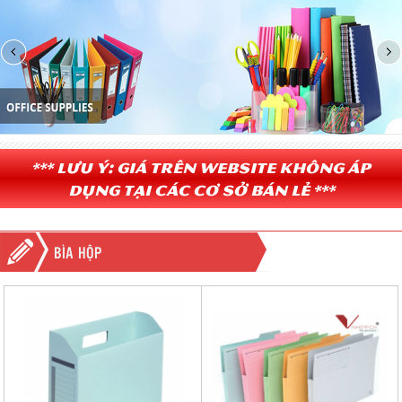
*** Lưu ý: Giá trên website không áp
dụng tại các cơ sở bán lẻ ***
BÌA HỘP