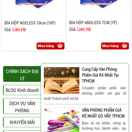
BÌA HỘP ANGLESS 7CM (7F)
BÌA HỘP AGELESS 10cm (10F)
Giá:
Liên Hệ
Giá:
Liên Hệ
Cung Cấp Văn Phòng
CHÍNH SÁCH ĐẠI
Phẩm Giá Rẻ Nhất Tại
LÝ
TPHCM
Chuyên phân phối văn
BLOG Kinh doanh
phòng phẩm với giá rẻ
nhất Thành phố HCM
DỊCH VỤ VĂN
PHÒNG
VĂN PHÒNG PHẨM GIÁ
RẺ NHẤT GÒ VẤP, TPHCM
KHUYẾN MÃI
Bạn là cá nhân, công ty,
trường học, bệnh viện....tại