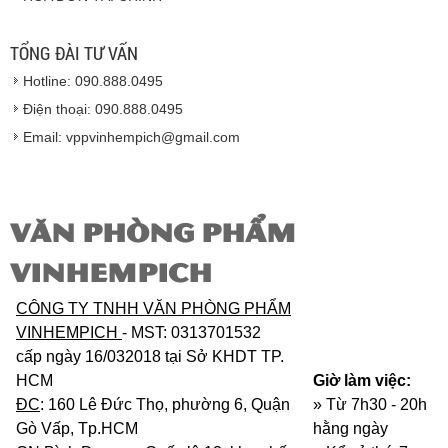
Hàng giao đảm bảo theo đúng tiêu chuẩn chất
lượng của nhà sản xuất.
TỔNG ĐÀI TƯ VẤN
Vinhempich
sẽ thay mặt quý khách thực hiện chế
Hotline: 090.888.0495
độ bảo hành sản phẩm đối với nhà sản xuất hoặc
nhà nhập khẩu nếu sản phẩm bị lỗi hoặc hỏng hóc
Điện thoại: 090.888.0495
nhưng vẫn còn trong thời hạn bảo hành.
Email: vppvinhempich@gmail.com
VĂN PHÒNG PHẨM
VINHEMPICH
CÔNG TY TNHH VĂN PHÒNG PHẨM
VINHEMPICH
- MST: 0313701532
cấp ngày 16/032018 tại Sở KHDT TP.
HCM
Giờ làm việc:
ĐC
: 160 Lê Đức Thọ, phường 6, Quận
» Từ 7h30 - 20h
Gò Vấp, Tp.HCM
hằng ngày