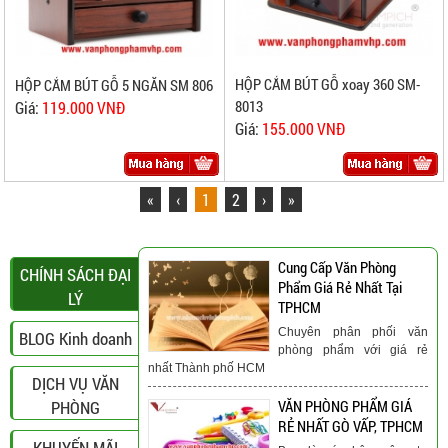
HỘP CẮM BÚT GỖ xoay 360 SM-
HỘP CẮM BÚT GỖ 5 NGĂN SM 806
8013
Giá:
119.000 VNĐ
Giá:
155.000 VNĐ
«
‹
1
2
›
»
Cung Cấp Văn Phòng
CHÍNH SÁCH ĐẠI
Phẩm Giá Rẻ Nhất Tại
LÝ
TPHCM
Chuyên phân phối văn
BLOG Kinh doanh
phòng phẩm với giá rẻ
nhất Thành phố HCM
DỊCH VỤ VĂN
PHÒNG
VĂN PHÒNG PHẨM GIÁ
RẺ NHẤT GÒ VẤP, TPHCM
KHUYẾN MÃI