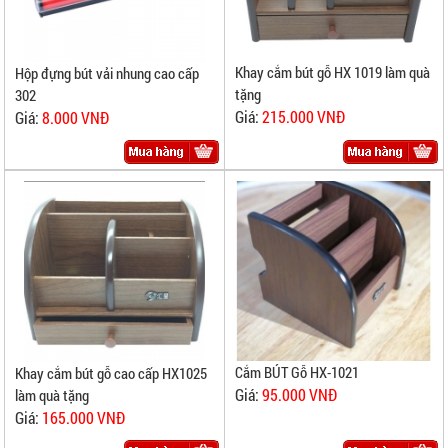
Khay cắm bút gỗ HX 1019 làm quà
Hộp đựng bút vải nhung cao cấp
tặng
302
Giá:
215.000 VNĐ
Giá:
8.000 VNĐ
Cắm BÚT Gỗ HX-1021
Khay cắm bút gỗ cao cấp HX1025
Giá:
95.000 VNĐ
làm quà tặng
Giá:
165.000 VNĐ