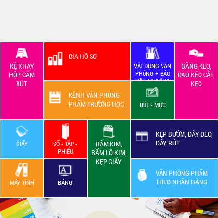
BÌA HỒ SƠ
KỆ KHAY
VẬT DỤNG VĂN
BĂNG KEO,
PHÒNG + BẢO
HỘP CẮM
DAO KÉO CẮT,
HỘ LAO ĐỘNG
BÚT
KEO
KÊNH VĂN PHÒNG
PHẨM TRƯỜNG HỌC
BÚT - MỰC
KẸP BƯỚM, DÂY ĐEO,
DÂY RÚT
GIẤY
SỔ - TẬP -
BẤM KIM,
PHIẾU
BẤM LỖ KIM,
KẸP GIẤY
VĂN PHÒNG PHẨM
THEO NHÃN HÀNG
MÁY TÍNH
BẢNG