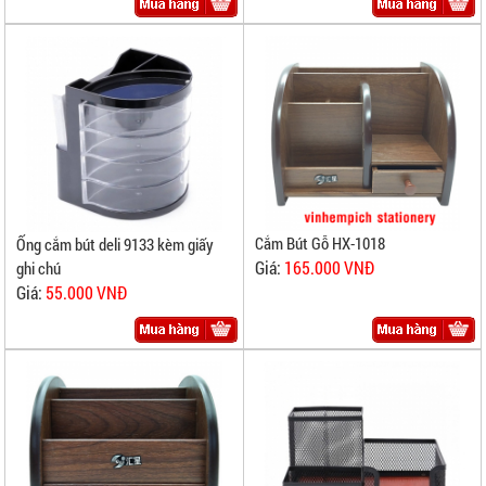
Cắm Bút Gỗ HX-1018
Ống cắm bút deli 9133 kèm giấy
Giá:
165.000 VNĐ
ghi chú
Giá:
55.000 VNĐ