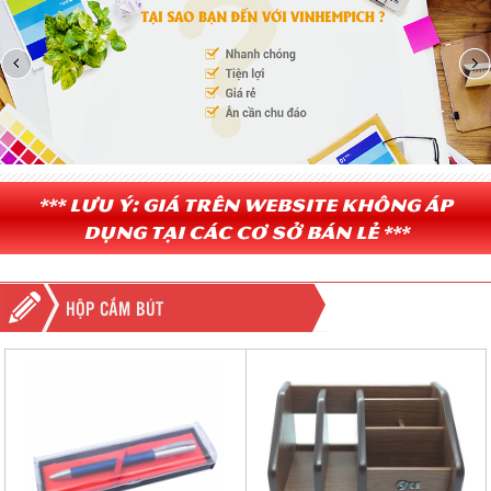
*** Lưu ý: Giá trên website không áp
dụng tại các cơ sở bán lẻ ***
HỘP CẮM BÚT