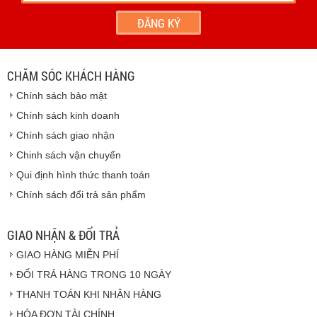
- Hoặc chúng tôi sẽ
cử nhân viên giao hàng
theo đúng
địa chỉ khách hàng cung cấp.
Vinhempich
- Thời hạn ước tính việc vận chuyển : Trong vòng 24h kể
từ sau khi nhận được xác nhận đơn hàng.
CHĂM SÓC KHÁCH HÀNG
Vinhempich
Chính sách bảo mật
Vinhempich
Chính sách kinh doanh
Chính sách giao nhận
Chinh sách vận chuyển
CAM KẾT CHẤT LƯỢNG
Qui định hình thức thanh toán
Chính sách đổi trả sản phẩm
Vinhempich
GIAO NHẬN & ĐỔI TRẢ
GIAO HÀNG MIỄN PHÍ
Vinhempich
ĐỔI TRẢ HÀNG TRONG 10 NGÀY
THANH TOÁN KHI NHẬN HÀNG
Hàng hóa được giao cho quý khách là hàng mới
HÓA ĐƠN TÀI CHÍNH
100% nguyên đai nguyên kiện.