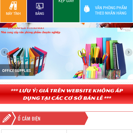
KẸP GIẤY
VĂN PHÒNG PHẨM
THEO NHÃN HÀNG
MÁY TÍNH
BẢNG
*** Lưu ý: Giá trên website không áp
dụng tại các cơ sở bán lẻ ***
Ổ CẮM ĐIỆN