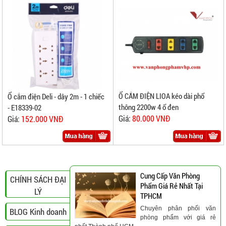
Ổ CẮM ĐIỆN LIOA kéo dài phổ
Ổ cắm điện Deli - dây 2m - 1 chiếc
thông 2200w 4 ổ đen
- E18339-02
Giá:
80.000 VNĐ
Giá:
152.000 VNĐ
Cung Cấp Văn Phòng
CHÍNH SÁCH ĐẠI
Phẩm Giá Rẻ Nhất Tại
LÝ
TPHCM
Chuyên phân phối văn
BLOG Kinh doanh
phòng phẩm với giá rẻ