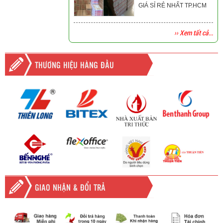
GIÁ SỈ RẺ NHẤT TP.HCM
›› Xem tất cả...
THƯƠNG HIỆU HÀNG ĐẦU
GIAO NHẬN & ĐỔI TRẢ