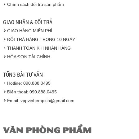
Chính sách đổi trả sản phẩm
Vinhempich
GIAO NHẬN & ĐỔI TRẢ
GIAO HÀNG MIỄN PHÍ
Vinhempich
ĐỔI TRẢ HÀNG TRONG 10 NGÀY
THANH TOÁN KHI NHẬN HÀNG
Hàng hóa được giao cho quý khách là hàng mới
HÓA ĐƠN TÀI CHÍNH
100% nguyên đai nguyên kiện.
Hàng giao đảm bảo theo đúng tiêu chuẩn chất
lượng của nhà sản xuất.
TỔNG ĐÀI TƯ VẤN
Vinhempich
sẽ thay mặt quý khách thực hiện chế
Hotline: 090.888.0495
độ bảo hành sản phẩm đối với nhà sản xuất hoặc
nhà nhập khẩu nếu sản phẩm bị lỗi hoặc hỏng hóc
Điện thoại: 090.888.0495
nhưng vẫn còn trong thời hạn bảo hành.
Email: vppvinhempich@gmail.com
VĂN PHÒNG PHẨM