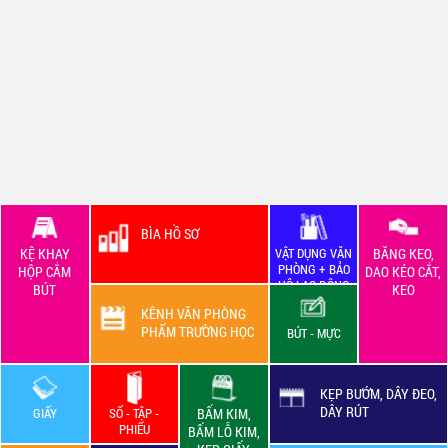
BÌA HỒ SƠ
KỆ KHAY
VẬT DỤNG VĂN
BĂNG KEO,
PHÒNG + BẢO
HỘP CẮM
DAO KÉO CẮT,
HỘ LAO ĐỘNG
BÚT
KEO
KÊNH VĂN PHÒNG
PHẨM TRƯỜNG HỌC
BÚT - MỰC
KẸP BƯỚM, DÂY ĐEO,
DÂY RÚT
GIẤY
SỔ - TẬP -
BẤM KIM,
PHIẾU
BẤM LỖ KIM,