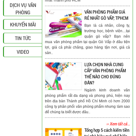
nhất Thành phố HCM
DỊCH VỤ VĂN
PHÒNG
VĂN PHÒNG PHẨM GIÁ
RẺ NHẤT GÒ VẤP, TPHCM
KHUYẾN MÃI
Bạn là cá nhân, công ty,
trường học, bệnh viện....tại
quận gò vấp? Bạn nên
TIN TỨC
mua văn phòng phẩm tại quận Gò Vấp ở đâu tiện
lợi, giá cả phải chăng, giao hàng tận nơi, giá cả
VIDEO
sản..
LỰA CHỌN NHÀ CUNG
CẤP VĂN PHÒNG PHẨM
THẾ NÀO CHO ĐÚNG
ĐẮN?
Ngành kinh doanh văn
phòng phẩm rất đa dạng và phong phú, hiện nay
trên địa bàn Thành phố Hồ Chí Minh có hơn 2000
công ty phân phối văn phòng phẩm nhưng làm sao
để chúng ta biết được đâu..
›› Xem tất cả...
Tổng hợp 5 cách kiếm tiền
tại nhà hiệu quả phổ biến