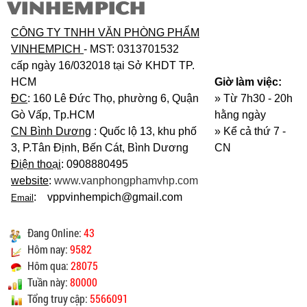
VINHEMPICH
CÔNG TY TNHH VĂN PHÒNG PHẨM
VINHEMPICH
- MST: 0313701532
cấp ngày 16/032018 tại Sở KHDT TP.
HCM
Giờ làm việc:
ĐC
: 160 Lê Đức Thọ, phường 6, Quận
» Từ 7h30 - 20h
Gò Vấp, Tp.HCM
hằng ngày
CN Bình Dương
: Quốc lộ 13, khu phố
»
Kể cả thứ 7 -
3, P.Tân Định, Bến Cát, Bình Dương
CN
Điện thoại
: 0908880495
website
:
www.vanphongphamvhp.com
: vppvinhempich@gmail.com
Email
Đang Online:
43
Hôm nay:
9582
Hôm qua:
28075
Tuần này:
80000
Tổng truy cập:
5566091