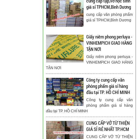
cung cấp tập,vở học sinh
giá sỉ TPHCM,Bình Dương
cung cấp văn phòng phẩm
giá sỉ TPHCM,Bình Dương
Giấy niêm phong perluya -
VINHEMPICH GIAO HÀNG
TẬN NƠI
Giấy niêm phong perluya -
VINHEMPICH GIAO HÀNG
TẬN NƠI
Công ty cung cấp văn
phòng phẩm giá sỉ hàng
đầu tại TP. HỒ CHÍ MINH
Công ty cung cấp văn
phòng phẩm giá sỉ hàng
đầu tại TP. HỒ CHÍ MINH
CUNG CẤP VỞ TỪ THIỆN
GIÁ SỈ RẺ NHẤT TP.HCM
CUNG CẤP VỞ TỪ THIỆN