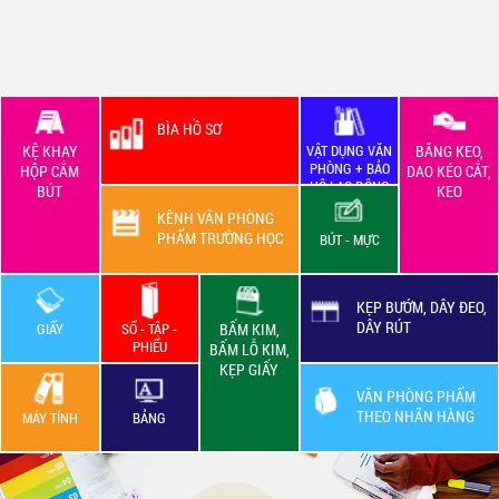
BÌA HỒ SƠ
KỆ KHAY
VẬT DỤNG VĂN
BĂNG KEO,
PHÒNG + BẢO
HỘP CẮM
DAO KÉO CẮT,
HỘ LAO ĐỘNG
BÚT
KEO
KÊNH VĂN PHÒNG
PHẨM TRƯỜNG HỌC
BÚT - MỰC
KẸP BƯỚM, DÂY ĐEO,
DÂY RÚT
GIẤY
SỔ - TẬP -
BẤM KIM,
PHIẾU
BẤM LỖ KIM,
KẸP GIẤY
VĂN PHÒNG PHẨM
THEO NHÃN HÀNG
MÁY TÍNH
BẢNG