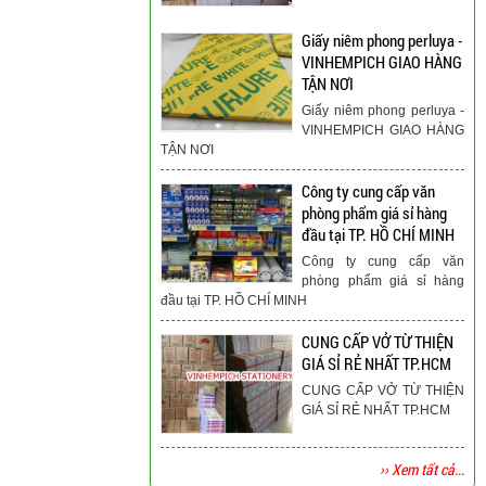
Giấy niêm phong perluya -
VINHEMPICH GIAO HÀNG
TẬN NƠI
Giấy niêm phong perluya -
VINHEMPICH GIAO HÀNG
TẬN NƠI
Công ty cung cấp văn
phòng phẩm giá sỉ hàng
đầu tại TP. HỒ CHÍ MINH
Công ty cung cấp văn
phòng phẩm giá sỉ hàng
đầu tại TP. HỒ CHÍ MINH
CUNG CẤP VỞ TỪ THIỆN
GIÁ SỈ RẺ NHẤT TP.HCM
CUNG CẤP VỞ TỪ THIỆN
GIÁ SỈ RẺ NHẤT TP.HCM
›› Xem tất cả...