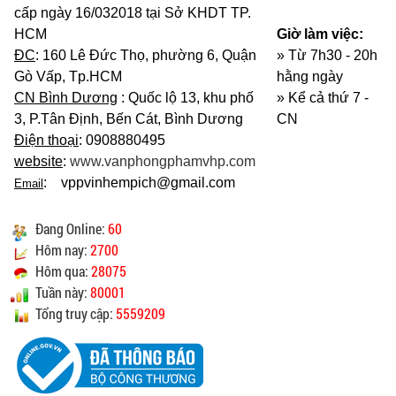
cấp ngày 16/032018 tại Sở KHDT TP.
HCM
Giờ làm việc:
ĐC
: 160 Lê Đức Thọ, phường 6, Quận
» Từ 7h30 - 20h
Gò Vấp, Tp.HCM
hằng ngày
CN Bình Dương
: Quốc lộ 13, khu phố
»
Kể cả thứ 7 -
3, P.Tân Định, Bến Cát, Bình Dương
CN
Điện thoại
: 0908880495
website
:
www.vanphongphamvhp.com
: vppvinhempich@gmail.com
Email
Đang Online:
60
Hôm nay:
2700
Hôm qua:
28075
Tuần này:
80001
Tổng truy cập:
5559209