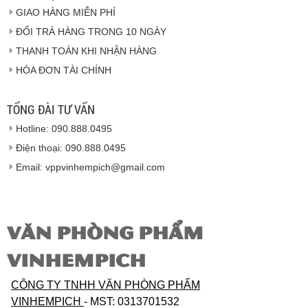
GIAO HÀNG MIỄN PHÍ
Vinhempich
ĐỔI TRẢ HÀNG TRONG 10 NGÀY
THANH TOÁN KHI NHẬN HÀNG
Hàng hóa được giao cho quý khách là hàng mới
HÓA ĐƠN TÀI CHÍNH
100% nguyên đai nguyên kiện.
Hàng giao đảm bảo theo đúng tiêu chuẩn chất
lượng của nhà sản xuất.
TỔNG ĐÀI TƯ VẤN
Vinhempich
sẽ thay mặt quý khách thực hiện chế
Hotline: 090.888.0495
độ bảo hành sản phẩm đối với nhà sản xuất hoặc
nhà nhập khẩu nếu sản phẩm bị lỗi hoặc hỏng hóc
Điện thoại: 090.888.0495
nhưng vẫn còn trong thời hạn bảo hành.
Email: vppvinhempich@gmail.com
VĂN PHÒNG PHẨM
VINHEMPICH
CÔNG TY TNHH VĂN PHÒNG PHẨM
VINHEMPICH
- MST: 0313701532