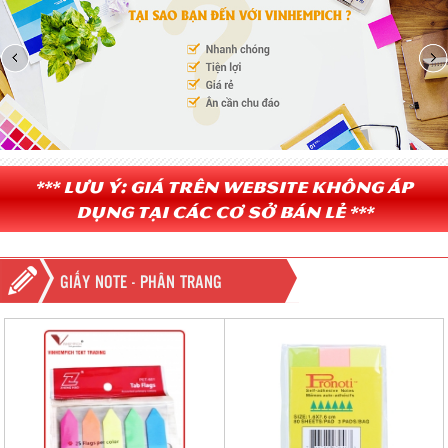
*** Lưu ý: Giá trên website không áp
dụng tại các cơ sở bán lẻ ***
GIẤY NOTE - PHÂN TRANG