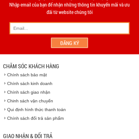
hạn 10 ngày
Dương
Nhập email của bạn để nhận những thông tin khuyến mãi và ưu
- Phương thức vận chuyển do hai bên thỏa thuận và thực
đãi từ website chúng tôi
hiện trên tinh thần hợp tác, thiện chí.
- Khách hàng có thể đến
giao dịch trực tiếp tại
công ty
chúng tôi
- Hoặc chúng tôi sẽ
cử nhân viên giao hàng
theo đúng
địa chỉ khách hàng cung cấp.
Vinhempich
- Thời hạn ước tính việc vận chuyển : Trong vòng 24h kể
từ sau khi nhận được xác nhận đơn hàng.
CHĂM SÓC KHÁCH HÀNG
Vinhempich
Chính sách bảo mật
Vinhempich
Chính sách kinh doanh
Chính sách giao nhận
Chinh sách vận chuyển
CAM KẾT CHẤT LƯỢNG
Qui định hình thức thanh toán
Chính sách đổi trả sản phẩm
Vinhempich
GIAO NHẬN & ĐỔI TRẢ