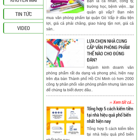
Bạn là cá nhân, công ty,
trường học, bệnh viện....tại
quận gò vấp? Bạn nên
TIN TỨC
mua văn phòng phẩm tại quận Gò Vấp ở đâu tiện
lợi, giá cả phải chăng, giao hàng tận nơi, giá cả
VIDEO
sản..
LỰA CHỌN NHÀ CUNG
CẤP VĂN PHÒNG PHẨM
THẾ NÀO CHO ĐÚNG
ĐẮN?
Ngành kinh doanh văn
phòng phẩm rất đa dạng và phong phú, hiện nay
trên địa bàn Thành phố Hồ Chí Minh có hơn 2000
công ty phân phối văn phòng phẩm nhưng làm sao
để chúng ta biết được đâu..
›› Xem tất cả...
Tổng hợp 5 cách kiếm tiền
tại nhà hiệu quả phổ biến
nhất hiện nay
Tổng hợp 5 cách kiếm tiền
tại nhà hiệu quả phổ biến
nhất hiện nay