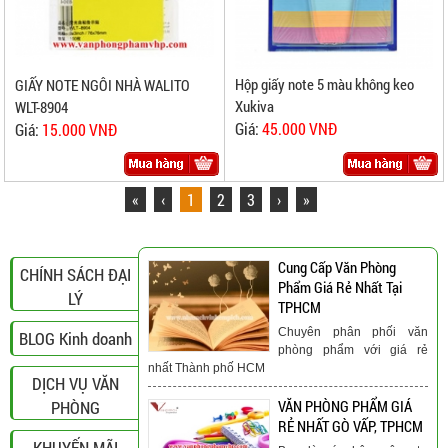
Hộp giấy note 5 màu không keo
GIẤY NOTE NGÔI NHÀ WALITO
Xukiva
WLT-8904
Giá:
45.000 VNĐ
Giá:
15.000 VNĐ
«
‹
1
2
3
›
»
Cung Cấp Văn Phòng
CHÍNH SÁCH ĐẠI
Phẩm Giá Rẻ Nhất Tại
LÝ
TPHCM
Chuyên phân phối văn
BLOG Kinh doanh
phòng phẩm với giá rẻ
nhất Thành phố HCM
DỊCH VỤ VĂN
PHÒNG
VĂN PHÒNG PHẨM GIÁ
RẺ NHẤT GÒ VẤP, TPHCM
KHUYẾN MÃI