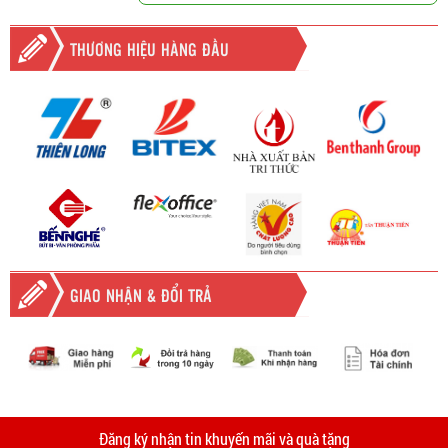
THƯƠNG HIỆU HÀNG ĐẦU
GIAO NHẬN & ĐỔI TRẢ
-
Giao hàng miễn phí
Vinhempich
tất cả các đơn hàng trên
2.000.000đ khu vực TPHCM và
Vinhempich
5.000.000
tại Bình
thời
Đăng ký nhận tin khuyến mãi và quà tặng