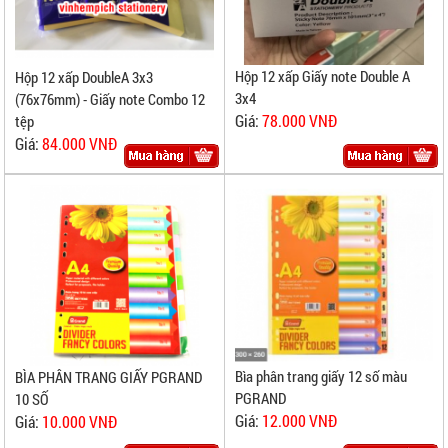
Hộp 12 xấp Giấy note Double A
Hộp 12 xấp DoubleA 3x3
3x4
(76x76mm) - Giấy note Combo 12
Giá:
78.000 VNĐ
tệp
Giá:
84.000 VNĐ
Bìa phân trang giấy 12 số màu
BÌA PHÂN TRANG GIẤY PGRAND
PGRAND
10 SỐ
Giá:
12.000 VNĐ
Giá:
10.000 VNĐ