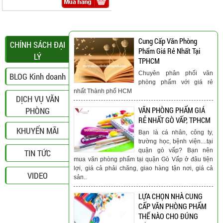
Cung Cấp Văn Phòng
CHÍNH SÁCH ĐẠI
Phẩm Giá Rẻ Nhất Tại
LÝ
TPHCM
Chuyên phân phối văn
BLOG Kinh doanh
phòng phẩm với giá rẻ
nhất Thành phố HCM
DỊCH VỤ VĂN
PHÒNG
VĂN PHÒNG PHẨM GIÁ
RẺ NHẤT GÒ VẤP, TPHCM
KHUYẾN MÃI
Bạn là cá nhân, công ty,
trường học, bệnh viện....tại
quận gò vấp? Bạn nên
TIN TỨC
mua văn phòng phẩm tại quận Gò Vấp ở đâu tiện
lợi, giá cả phải chăng, giao hàng tận nơi, giá cả
VIDEO
sản..
LỰA CHỌN NHÀ CUNG
CẤP VĂN PHÒNG PHẨM
THẾ NÀO CHO ĐÚNG