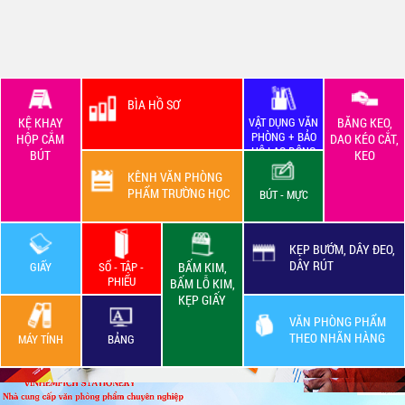
BÌA HỒ SƠ
KỆ KHAY
VẬT DỤNG VĂN
BĂNG KEO,
PHÒNG + BẢO
HỘP CẮM
DAO KÉO CẮT,
HỘ LAO ĐỘNG
BÚT
KEO
KÊNH VĂN PHÒNG
PHẨM TRƯỜNG HỌC
BÚT - MỰC
KẸP BƯỚM, DÂY ĐEO,
DÂY RÚT
GIẤY
SỔ - TẬP -
BẤM KIM,
PHIẾU
BẤM LỖ KIM,
KẸP GIẤY
VĂN PHÒNG PHẨM
THEO NHÃN HÀNG
MÁY TÍNH
BẢNG