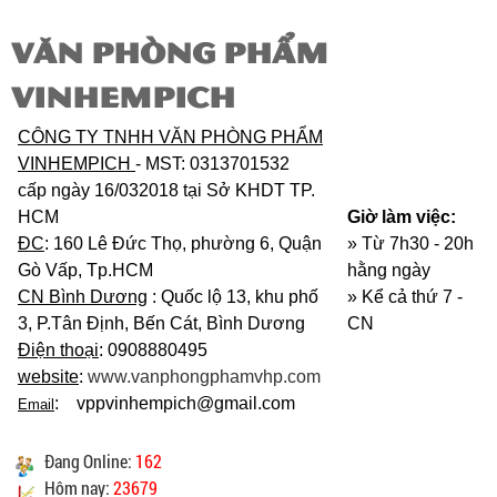
VĂN PHÒNG PHẨM
VINHEMPICH
CÔNG TY TNHH VĂN PHÒNG PHẨM
VINHEMPICH
- MST: 0313701532
cấp ngày 16/032018 tại Sở KHDT TP.
HCM
Giờ làm việc:
ĐC
: 160 Lê Đức Thọ, phường 6, Quận
» Từ 7h30 - 20h
Gò Vấp, Tp.HCM
hằng ngày
CN Bình Dương
: Quốc lộ 13, khu phố
»
Kể cả thứ 7 -
3, P.Tân Định, Bến Cát, Bình Dương
CN
Điện thoại
: 0908880495
website
:
www.vanphongphamvhp.com
: vppvinhempich@gmail.com
Email
Đang Online:
162
Hôm nay:
23679