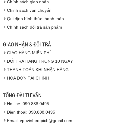
Chính sách giao nhận
Chinh sách vận chuyển
CAM KẾT CHẤT LƯỢNG
Qui định hình thức thanh toán
Chính sách đổi trả sản phẩm
Vinhempich
GIAO NHẬN & ĐỔI TRẢ
GIAO HÀNG MIỄN PHÍ
Vinhempich
ĐỔI TRẢ HÀNG TRONG 10 NGÀY
THANH TOÁN KHI NHẬN HÀNG
Hàng hóa được giao cho quý khách là hàng mới
HÓA ĐƠN TÀI CHÍNH
100% nguyên đai nguyên kiện.
Hàng giao đảm bảo theo đúng tiêu chuẩn chất
lượng của nhà sản xuất.
TỔNG ĐÀI TƯ VẤN
Vinhempich
sẽ thay mặt quý khách thực hiện chế
Hotline: 090.888.0495
độ bảo hành sản phẩm đối với nhà sản xuất hoặc
nhà nhập khẩu nếu sản phẩm bị lỗi hoặc hỏng hóc
Điện thoại: 090.888.0495
nhưng vẫn còn trong thời hạn bảo hành.
Email: vppvinhempich@gmail.com