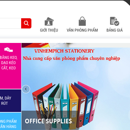
GIỚI THIỆU
VĂN PHÒNG PHẨM
BẢNG GIÁ
BĂNG KEO,
DAO KÉO
CẮT, KEO
M, DÂY
Y RÚT
ÒNG PHẨM
HÃN HÀNG