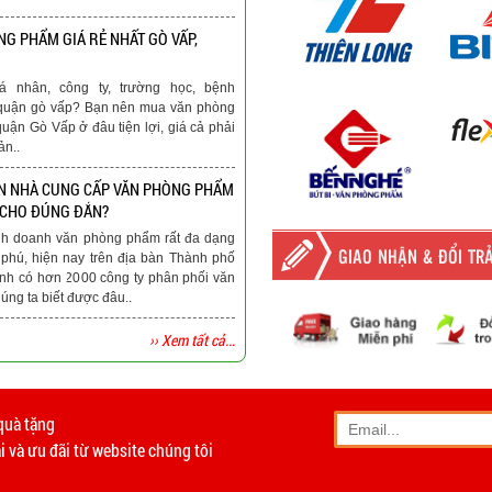
G PHẨM GIÁ RẺ NHẤT GÒ VẤP,
á nhân, công ty, trường học, bệnh
ại quận gò vấp? Bạn nên mua văn phòng
quận Gò Vấp ở đâu tiện lợi, giá cả phải
ản..
N NHÀ CUNG CẤP VĂN PHÒNG PHẨM
 CHO ĐÚNG ĐẮN?
nh doanh văn phòng phẩm rất đa dạng
GIAO NHẬN & ĐỔI TR
phú, hiện nay trên địa bàn Thành phố
nh có hơn 2000 công ty phân phối văn
ng ta biết được đâu..
›› Xem tất cả...
-
Giao hàng miễn phí
tất c
Vinhempich
quà tặng
- Phương thức vận chuyển
 và ưu đãi từ website chúng tôi
- Khách hàng có th