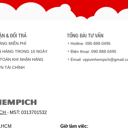
- Hoặc chúng tôi sẽ
cử n
Vinhempich
- Thời hạn ước tính việ
ẬN & ĐỔI TRẢ
TỔNG ĐÀI TƯ VẤN
ÀNG MIỄN PHÍ
Hotline: 090.888.0495
Ả HÀNG TRONG 10 NGÀY
Điện thoại: 090.888.0495
TOÁN KHI NHẬN HÀNG
Email: vppvinhempich@gmail.
N TÀI CHÍNH
Hàng hóa được gi
HEMPICH
Hàng giao đảm bảo t
Vinhempich
sẽ th
ICH
- MST: 0313701532
phẩm đối với nhà 
hoặc hỏng h
p.HCM
Giờ làm việc: