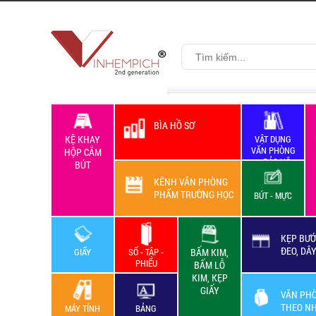
BÌA HỒ SƠ
KỆ KHAY
VẬT DỤNG
VĂN PHÒNG
HỘP CẮM
+ BẢO HỘ
BÚT
LAO ĐỘNG
KÊNH VĂN PHÒNG
PHẨM TRƯỜNG HỌC
BÚT - MỰC
KẸP BƯỚ
ĐEO, DÂ
GIẤY
SỔ - TẬP -
BẤM KIM,
PHIẾU
BẤM LỖ
KIM, KẸP
GIẤY
VĂN PH
THEO N
MÁY TÍNH
BẢNG