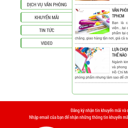
DỊCH VỤ VĂN PHÒNG
VĂN PHÒN
TPHCM
KHUYẾN MÃI
Bạn là c
viện....t
TIN TỨC
phẩm tại 
chăng, giao hàng tận nơi, giá cả s
VIDEO
LỰA CHỌ
THẾ NÀO
Ngành ki
và phong 
Hồ Chí Mi
phòng phẩm nhưng làm sao để chú
Đăng ký nhận tin khuyến mãi và 
Nhập email của bạn để nhận những thông tin khuyến mãi