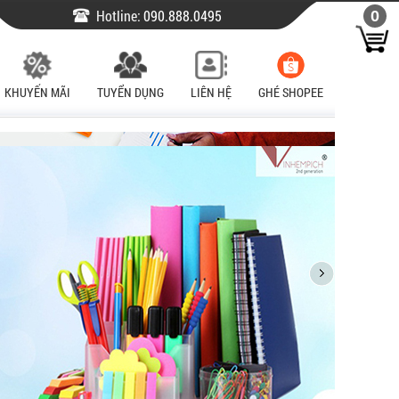
Hotline:
090.888.0495
0
KHUYẾN MÃI
TUYỂN DỤNG
LIÊN HỆ
GHÉ SHOPEE