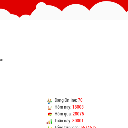
hân viên giao hàng
theo đúng địa chỉ khách hàng
cung cấp.
c vận chuyển : Trong vòng 24h kể từ sau khi nhận
được xác nhận đơn hàng.
Vinhempich
Vinhempich
CAM KẾT CHẤT LƯỢNG
com
Vinhempich
Vinhempich
ao cho quý khách là hàng mới 100% nguyên đai
nguyên kiện.
Đang Online:
70
heo đúng tiêu chuẩn chất lượng của nhà sản xuất.
Hôm nay:
18003
ay mặt quý khách thực hiện chế độ bảo hành sản
Hôm qua:
28075
sản xuất hoặc nhà nhập khẩu nếu sản phẩm bị lỗi
Tuần này:
80001
óc nhưng vẫn còn trong thời hạn bảo hành.
Tổng truy cập:
5574512