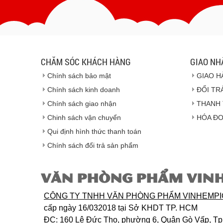
CHĂM SÓC KHÁCH HÀNG
GIAO NH
Chính sách bảo mật
GIAO H
Chính sách kinh doanh
ĐỔI TR
Chính sách giao nhận
THANH 
Chinh sách vận chuyển
HÓA ĐƠ
Qui định hình thức thanh toán
Chính sách đổi trả sản phẩm
VĂN PHÒNG PHẨM VIN
CÔNG TY TNHH VĂN PHÒNG PHẨM VINHEMP
cấp ngày 16/032018 tại Sở KHDT TP. HCM
ĐC
: 160 Lê Đức Thọ, phường 6, Quận Gò Vấp, T