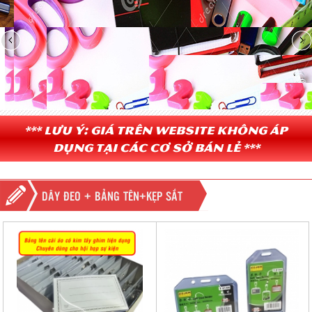
*** Lưu ý: Giá trên website không áp
dụng tại các cơ sở bán lẻ ***
DÂY ĐEO + BẢNG TÊN+KẸP SẮT