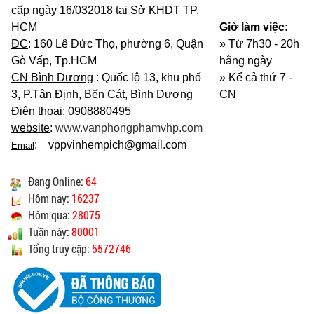
cấp ngày 16/032018 tại Sở KHDT TP.
HCM
Giờ làm việc:
ĐC
: 160 Lê Đức Thọ, phường 6, Quận
» Từ 7h30 - 20h
Gò Vấp, Tp.HCM
hằng ngày
CN Bình Dương
: Quốc lộ 13, khu phố
»
Kể cả thứ 7 -
3, P.Tân Định, Bến Cát, Bình Dương
CN
Điện thoại
: 0908880495
website
:
www.vanphongphamvhp.com
: vppvinhempich@gmail.com
Email
Đang Online:
64
Hôm nay:
16237
Hôm qua:
28075
Tuần này:
80001
Tổng truy cập:
5572746