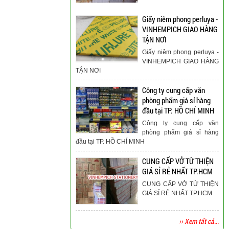
Giấy niêm phong perluya -
VINHEMPICH GIAO HÀNG
TẬN NƠI
Giấy niêm phong perluya -
VINHEMPICH GIAO HÀNG
TẬN NƠI
Công ty cung cấp văn
phòng phẩm giá sỉ hàng
đầu tại TP. HỒ CHÍ MINH
Công ty cung cấp văn
phòng phẩm giá sỉ hàng
đầu tại TP. HỒ CHÍ MINH
CUNG CẤP VỞ TỪ THIỆN
GIÁ SỈ RẺ NHẤT TP.HCM
CUNG CẤP VỞ TỪ THIỆN
GIÁ SỈ RẺ NHẤT TP.HCM
›› Xem tất cả...