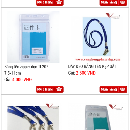
DÂY ĐEO BẢNG TÊN KẸP SẮT
Bảng tên zipper dọc TL207 -
Giá:
2.500 VNĐ
7.5x11cm
Giá:
4.000 VNĐ