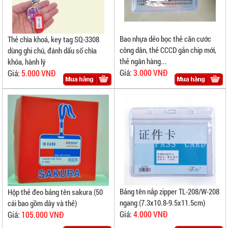
Bao nhựa dẻo bọc thẻ căn cước
Thẻ chìa khoá, key tag SQ-3308
công dân, thẻ CCCD gắn chip mới,
dùng ghi chú, đánh dấu số chìa
thẻ ngân hàng...
khóa, hành lý
Giá:
3.000 VNĐ
Giá:
5.000 VNĐ
Bảng tên nắp zipper TL-208/W-208
Hộp thẻ đeo bảng tên sakura (50
ngang (7.3x10.8-9.5x11.5cm)
cái bao gồm dây và thẻ)
Giá:
4.000 VNĐ
Giá:
105.000 VNĐ