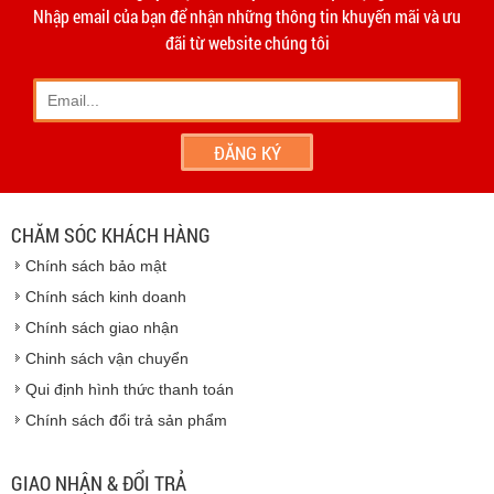
hạn 10 ngày
Dương
Nhập email của bạn để nhận những thông tin khuyến mãi và ưu
- Phương thức vận chuyển do hai bên thỏa thuận và thực
đãi từ website chúng tôi
hiện trên tinh thần hợp tác, thiện chí.
- Khách hàng có thể đến
giao dịch trực tiếp tại
công ty
chúng tôi
- Hoặc chúng tôi sẽ
cử nhân viên giao hàng
theo đúng
địa chỉ khách hàng cung cấp.
Vinhempich
- Thời hạn ước tính việc vận chuyển : Trong vòng 24h kể
từ sau khi nhận được xác nhận đơn hàng.
CHĂM SÓC KHÁCH HÀNG
Vinhempich
Chính sách bảo mật
Vinhempich
Chính sách kinh doanh
Chính sách giao nhận
Chinh sách vận chuyển
CAM KẾT CHẤT LƯỢNG
Qui định hình thức thanh toán
Chính sách đổi trả sản phẩm
Vinhempich
GIAO NHẬN & ĐỔI TRẢ