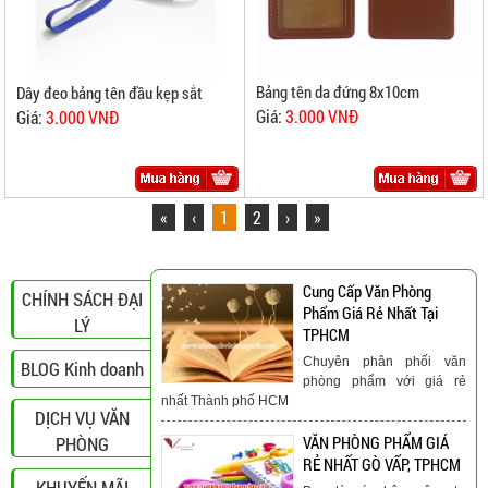
Bảng tên da đứng 8x10cm
Dây đeo bảng tên đầu kẹp sắt
Giá:
3.000 VNĐ
Giá:
3.000 VNĐ
«
‹
1
2
›
»
Cung Cấp Văn Phòng
CHÍNH SÁCH ĐẠI
Phẩm Giá Rẻ Nhất Tại
LÝ
TPHCM
Chuyên phân phối văn
BLOG Kinh doanh
phòng phẩm với giá rẻ
nhất Thành phố HCM
DỊCH VỤ VĂN
PHÒNG
VĂN PHÒNG PHẨM GIÁ
RẺ NHẤT GÒ VẤP, TPHCM
KHUYẾN MÃI