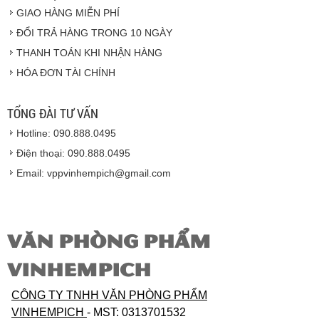
GIAO HÀNG MIỄN PHÍ
Vinhempich
ĐỔI TRẢ HÀNG TRONG 10 NGÀY
THANH TOÁN KHI NHẬN HÀNG
Hàng hóa được giao cho quý khách là hàng mới
HÓA ĐƠN TÀI CHÍNH
100% nguyên đai nguyên kiện.
Hàng giao đảm bảo theo đúng tiêu chuẩn chất
lượng của nhà sản xuất.
TỔNG ĐÀI TƯ VẤN
Vinhempich
sẽ thay mặt quý khách thực hiện chế
Hotline: 090.888.0495
độ bảo hành sản phẩm đối với nhà sản xuất hoặc
nhà nhập khẩu nếu sản phẩm bị lỗi hoặc hỏng hóc
Điện thoại: 090.888.0495
nhưng vẫn còn trong thời hạn bảo hành.
Email: vppvinhempich@gmail.com
VĂN PHÒNG PHẨM
VINHEMPICH
CÔNG TY TNHH VĂN PHÒNG PHẨM
VINHEMPICH
- MST: 0313701532