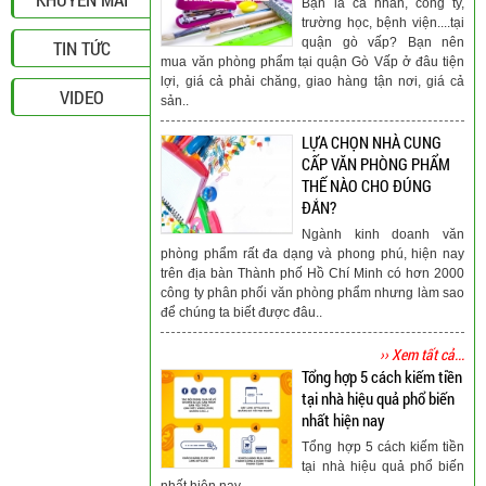
Bạn là cá nhân, công ty,
trường học, bệnh viện....tại
quận gò vấp? Bạn nên
TIN TỨC
mua văn phòng phẩm tại quận Gò Vấp ở đâu tiện
lợi, giá cả phải chăng, giao hàng tận nơi, giá cả
VIDEO
sản..
LỰA CHỌN NHÀ CUNG
CẤP VĂN PHÒNG PHẨM
THẾ NÀO CHO ĐÚNG
ĐẮN?
Ngành kinh doanh văn
phòng phẩm rất đa dạng và phong phú, hiện nay
trên địa bàn Thành phố Hồ Chí Minh có hơn 2000
công ty phân phối văn phòng phẩm nhưng làm sao
để chúng ta biết được đâu..
›› Xem tất cả...
Tổng hợp 5 cách kiếm tiền
tại nhà hiệu quả phổ biến
nhất hiện nay
Tổng hợp 5 cách kiếm tiền
tại nhà hiệu quả phổ biến
nhất hiện nay