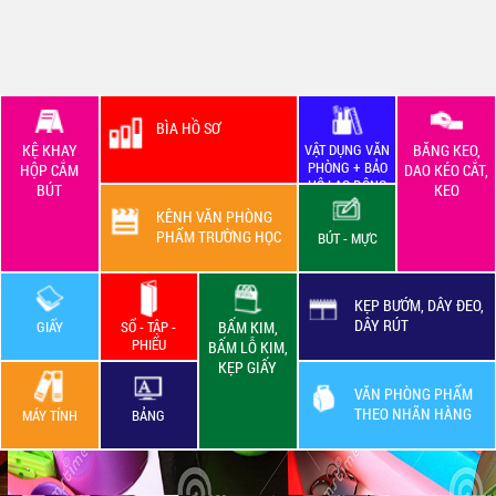
BÌA HỒ SƠ
KỆ KHAY
VẬT DỤNG VĂN
BĂNG KEO,
PHÒNG + BẢO
HỘP CẮM
DAO KÉO CẮT,
HỘ LAO ĐỘNG
BÚT
KEO
KÊNH VĂN PHÒNG
PHẨM TRƯỜNG HỌC
BÚT - MỰC
KẸP BƯỚM, DÂY ĐEO,
DÂY RÚT
GIẤY
SỔ - TẬP -
BẤM KIM,
PHIẾU
BẤM LỖ KIM,
KẸP GIẤY
VĂN PHÒNG PHẨM
THEO NHÃN HÀNG
MÁY TÍNH
BẢNG