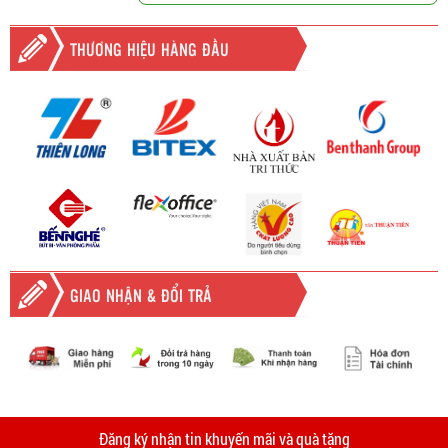
THƯƠNG HIỆU HÀNG ĐẦU
GIAO NHẬN & ĐỔI TRẢ
-
Giao hàng miễn phí
Vinhempich
tất cả các đơn hàng trên
2.000.000đ khu vực TPHCM và
Vinhempich
5.000.000
tại Bình
thời
Đăng ký nhận tin khuyến mãi và quà tặng