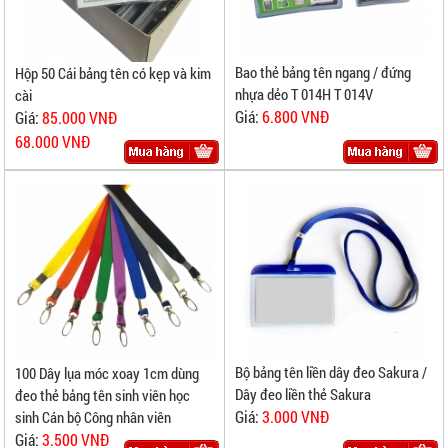
Bao thẻ bảng tên ngang / đứng
Hộp 50 Cái bảng tên có kẹp và kim
nhựa dẻo T 014H T 014V
cài
Giá:
6.800 VNĐ
Giá:
85.000 VNĐ
68.000 VNĐ
Bộ bảng tên liền dây đeo Sakura /
100 Dây lụa móc xoay 1cm dùng
Dây đeo liền thẻ Sakura
đeo thẻ bảng tên sinh viên học
Giá:
3.000 VNĐ
sinh Cán bộ Công nhân viên
Giá:
3.500 VNĐ