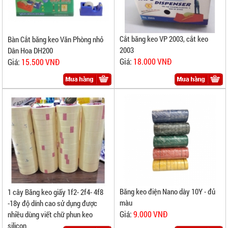
Cắt băng keo VP 2003, cắt keo
Bàn Cắt băng keo Văn Phòng nhỏ
2003
Dân Hoa DH200
Giá:
18.000 VNĐ
Giá:
15.500 VNĐ
Băng keo điện Nano dày 10Y - đủ
1 cây Băng keo giấy 1f2- 2f4- 4f8
màu
-18y độ dính cao sử dụng được
Giá:
9.000 VNĐ
nhiều dùng viết chữ phun keo
silicon