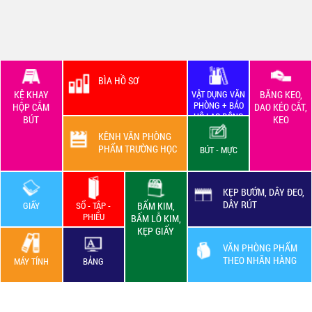
BÌA HỒ SƠ
KỆ KHAY
VẬT DỤNG VĂN
BĂNG KEO,
PHÒNG + BẢO
HỘP CẮM
DAO KÉO CẮT,
HỘ LAO ĐỘNG
BÚT
KEO
KÊNH VĂN PHÒNG
PHẨM TRƯỜNG HỌC
BÚT - MỰC
KẸP BƯỚM, DÂY ĐEO,
DÂY RÚT
GIẤY
SỔ - TẬP -
BẤM KIM,
PHIẾU
BẤM LỖ KIM,
KẸP GIẤY
VĂN PHÒNG PHẨM
THEO NHÃN HÀNG
MÁY TÍNH
BẢNG