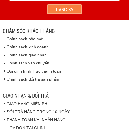
- Hoặc chúng tôi sẽ
cử nhân viên giao hàng
theo đúng
địa chỉ khách hàng cung cấp.
Vinhempich
- Thời hạn ước tính việc vận chuyển : Trong vòng 24h kể
từ sau khi nhận được xác nhận đơn hàng.
CHĂM SÓC KHÁCH HÀNG
Vinhempich
Chính sách bảo mật
Vinhempich
Chính sách kinh doanh
Chính sách giao nhận
Chinh sách vận chuyển
CAM KẾT CHẤT LƯỢNG
Qui định hình thức thanh toán
Chính sách đổi trả sản phẩm
Vinhempich
GIAO NHẬN & ĐỔI TRẢ
GIAO HÀNG MIỄN PHÍ
Vinhempich
ĐỔI TRẢ HÀNG TRONG 10 NGÀY
THANH TOÁN KHI NHẬN HÀNG
Hàng hóa được giao cho quý khách là hàng mới
HÓA ĐƠN TÀI CHÍNH
100% nguyên đai nguyên kiện.