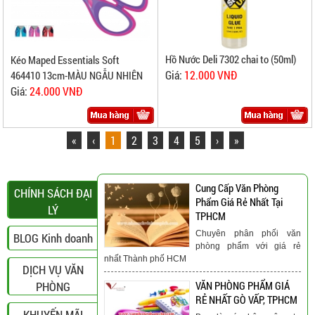
Hồ Nước Deli 7302 chai to (50ml)
Kéo Maped Essentials Soft
Giá:
12.000 VNĐ
464410 13cm-MÀU NGẪU NHIÊN
Giá:
24.000 VNĐ
«
‹
1
2
3
4
5
›
»
Cung Cấp Văn Phòng
CHÍNH SÁCH ĐẠI
Phẩm Giá Rẻ Nhất Tại
LÝ
TPHCM
Chuyên phân phối văn
BLOG Kinh doanh
phòng phẩm với giá rẻ
nhất Thành phố HCM
DỊCH VỤ VĂN
PHÒNG
VĂN PHÒNG PHẨM GIÁ
RẺ NHẤT GÒ VẤP, TPHCM
KHUYẾN MÃI