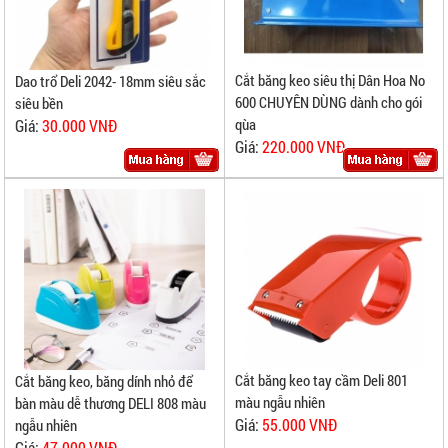
Cắt băng keo siêu thị Dân Hoa No
Dao trổ Deli 2042- 18mm siêu sắc
600 CHUYÊN DÙNG dành cho gói
siêu bền
qùa
Giá:
30.000 VNĐ
Giá:
220.000 VNĐ
Cắt băng keo tay cầm Deli 801
Cắt băng keo, băng dính nhỏ để
màu ngẫu nhiên
bàn màu dễ thương DELI 808 màu
Giá:
55.000 VNĐ
ngẫu nhiên
Giá:
47.000 VNĐ