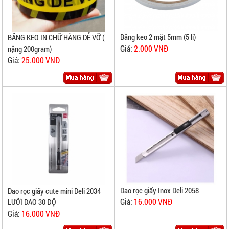
Băng keo 2 mặt 5mm (5 li)
BĂNG KEO IN CHỮ HÀNG DỄ VỠ (
Giá:
2.000 VNĐ
nặng 200gram)
Giá:
25.000 VNĐ
Dao rọc giấy Inox Deli 2058
Dao rọc giấy cute mini Deli 2034
Giá:
16.000 VNĐ
LƯỠI DAO 30 ĐỘ
Giá:
16.000 VNĐ