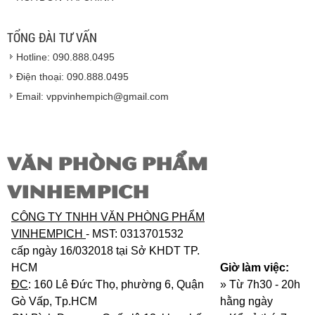
Hàng giao đảm bảo theo đúng tiêu chuẩn chất
lượng của nhà sản xuất.
TỔNG ĐÀI TƯ VẤN
Vinhempich
sẽ thay mặt quý khách thực hiện chế
Hotline: 090.888.0495
độ bảo hành sản phẩm đối với nhà sản xuất hoặc
nhà nhập khẩu nếu sản phẩm bị lỗi hoặc hỏng hóc
Điện thoại: 090.888.0495
nhưng vẫn còn trong thời hạn bảo hành.
Email: vppvinhempich@gmail.com
VĂN PHÒNG PHẨM
VINHEMPICH
CÔNG TY TNHH VĂN PHÒNG PHẨM
VINHEMPICH
- MST: 0313701532
cấp ngày 16/032018 tại Sở KHDT TP.
HCM
Giờ làm việc:
ĐC
: 160 Lê Đức Thọ, phường 6, Quận
» Từ 7h30 - 20h
Gò Vấp, Tp.HCM
hằng ngày