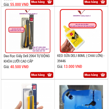
Giá:
55.000 VNĐ
KEO SỮA DELI 80ML ( CHAI LỚN) -
Dao Rọc Giấy Deli 2064 TỰ ĐỘNG
39446
KHÓA LƯỠI CAO CẤP
Giá:
13.000 VNĐ
Giá:
40.500 VNĐ