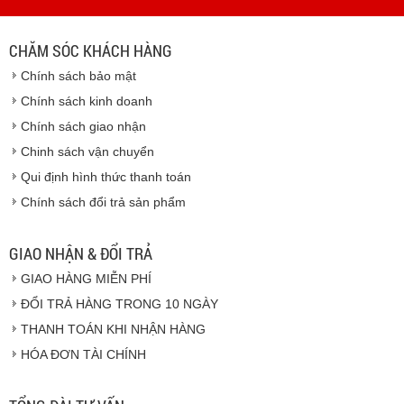
- Thời hạn ước tính việc vận chuyển : Trong vòng 24h kể
từ sau khi nhận được xác nhận đơn hàng.
CHĂM SÓC KHÁCH HÀNG
Vinhempich
Chính sách bảo mật
Vinhempich
Chính sách kinh doanh
Chính sách giao nhận
Chinh sách vận chuyển
CAM KẾT CHẤT LƯỢNG
Qui định hình thức thanh toán
Chính sách đổi trả sản phẩm
Vinhempich
GIAO NHẬN & ĐỔI TRẢ
GIAO HÀNG MIỄN PHÍ
Vinhempich
ĐỔI TRẢ HÀNG TRONG 10 NGÀY
THANH TOÁN KHI NHẬN HÀNG
Hàng hóa được giao cho quý khách là hàng mới
HÓA ĐƠN TÀI CHÍNH
100% nguyên đai nguyên kiện.
Hàng giao đảm bảo theo đúng tiêu chuẩn chất
lượng của nhà sản xuất.