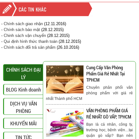
CÁC TIN KHÁC
-
Chính sách giao nhận
(12.11.2016)
-
Chính sách bảo mật
(28.12.2015)
-
Chinh sách vận chuyển
(28.12.2015)
-
Qui định hình thức thanh toán
(28.12.2015)
-
Chính sách đổi trả sản phẩm
(26.10.2016)
Cung Cấp Văn Phòng
CHÍNH SÁCH ĐẠI
Phẩm Giá Rẻ Nhất Tại
LÝ
TPHCM
Chuyên phân phối văn
BLOG Kinh doanh
phòng phẩm với giá rẻ
nhất Thành phố HCM
DỊCH VỤ VĂN
PHÒNG
VĂN PHÒNG PHẨM GIÁ
RẺ NHẤT GÒ VẤP, TPHCM
KHUYẾN MÃI
Bạn là cá nhân, công ty,
trường học, bệnh viện....tại
quận gò vấp? Bạn nên
TIN TỨC