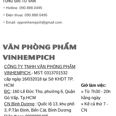
TỔNG ĐÀI TƯ VẤN
Vinhempich
sẽ thay mặt quý khách thực hiện chế
Hotline: 090.888.0495
độ bảo hành sản phẩm đối với nhà sản xuất hoặc
nhà nhập khẩu nếu sản phẩm bị lỗi hoặc hỏng hóc
Điện thoại: 090.888.0495
nhưng vẫn còn trong thời hạn bảo hành.
Email: vppvinhempich@gmail.com
VĂN PHÒNG PHẨM
VINHEMPICH
CÔNG TY TNHH VĂN PHÒNG PHẨM
VINHEMPICH
- MST: 0313701532
cấp ngày 16/032018 tại Sở KHDT TP.
HCM
Giờ làm việc:
ĐC
: 160 Lê Đức Thọ, phường 6, Quận
» Từ 7h30 - 20h
Gò Vấp, Tp.HCM
hằng ngày
CN Bình Dương
: Quốc lộ 13, khu phố
»
Kể cả thứ 7 -
3, P.Tân Định, Bến Cát, Bình Dương
CN