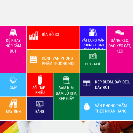
BÌA HỒ SƠ
KỆ KHAY
VẬT DỤNG VĂN
BĂNG KEO,
PHÒNG + BẢO
HỘP CẮM
DAO KÉO CẮT,
HỘ LAO ĐỘNG
BÚT
KEO
KÊNH VĂN PHÒNG
PHẨM TRƯỜNG HỌC
BÚT - MỰC
KẸP BƯỚM, DÂY ĐEO,
DÂY RÚT
GIẤY
SỔ - TẬP -
BẤM KIM,
PHIẾU
BẤM LỖ KIM,
KẸP GIẤY
VĂN PHÒNG PHẨM
THEO NHÃN HÀNG
MÁY TÍNH
BẢNG