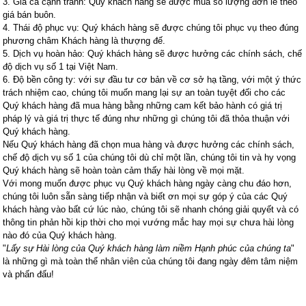
3. Giá cả cạnh tranh: Quý khách hàng sẽ được mua số lượng đơn lẻ theo
giá bán buôn.
4. Thái độ phục vụ: Quý khách hàng sẽ được chúng tôi phục vụ theo đúng
phương châm Khách hàng là thượng đế.
5. Dịch vụ hoàn hảo: Quý khách hàng sẽ được hưởng các chính sách, chế
độ dịch vụ số 1 tại Việt Nam.
6. Độ bền công ty: với sự đầu tư cơ bản về cơ sở hạ tầng, với một ý thức
trách nhiệm cao, chúng tôi muốn mang lại sự an toàn tuyệt đối cho các
Quý khách hàng đã mua hàng bằng những cam kết bảo hành có giá trị
pháp lý và giá trị thực tế đúng như những gì chúng tôi đã thỏa thuận với
Quý khách hàng.
Nếu Quý khách hàng đã chọn mua hàng và được hưởng các chính sách,
chế độ dịch vụ số 1 của chúng tôi dù chỉ một lần, chúng tôi tin và hy vọng
Quý khách hàng sẽ hoàn toàn cảm thấy hài lòng về mọi mặt.
Với mong muốn được phục vụ Quý khách hàng ngày càng chu đáo hơn,
chúng tôi luôn sẵn sàng tiếp nhận và biết ơn mọi sự góp ý của các Quý
khách hàng vào bất cứ lúc nào, chúng tôi sẽ nhanh chóng giải quyết và có
thông tin phản hồi kịp thời cho mọi vướng mắc hay mọi sự chưa hài lòng
nào đó của Quý khách hàng.
"
Lấy sự Hài lòng của Quý khách hàng làm niềm Hạnh phúc của chúng ta
"
là những gì mà toàn thể nhân viên của chúng tôi đang ngày đêm tâm niệm
và phấn đấu!