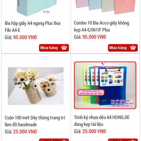
Combo 10 Bìa Acco giấy không
Bìa hộp giấy A4 ngang Plus Box
kẹp A4-E/061IF Plus
File A4-E
Giá:
95.000 VNĐ
Giá:
95.000 VNĐ
Trình ký nhựa dẻo A4 HONGJIE
Cuộn 100 mét Dây thừng trang trí
dùng kẹp tài liệu
làm đồ handmade
Giá:
25.000 VNĐ
Giá:
25.000 VNĐ