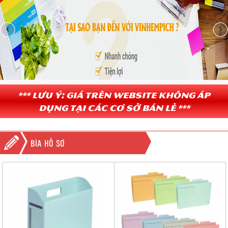
*** Lưu ý: Giá trên website không áp
dụng tại các cơ sở bán lẻ ***
BÌA HỒ SƠ