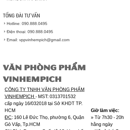
Hàng giao đảm bảo theo đúng tiêu chuẩn chất
lượng của nhà sản xuất.
TỔNG ĐÀI TƯ VẤN
Vinhempich
sẽ thay mặt quý khách thực hiện chế
Hotline: 090.888.0495
độ bảo hành sản phẩm đối với nhà sản xuất hoặc
nhà nhập khẩu nếu sản phẩm bị lỗi hoặc hỏng hóc
Điện thoại: 090.888.0495
nhưng vẫn còn trong thời hạn bảo hành.
Email: vppvinhempich@gmail.com
VĂN PHÒNG PHẨM
VINHEMPICH
CÔNG TY TNHH VĂN PHÒNG PHẨM
VINHEMPICH
- MST: 0313701532
cấp ngày 16/032018 tại Sở KHDT TP.
HCM
Giờ làm việc:
ĐC
: 160 Lê Đức Thọ, phường 6, Quận
» Từ 7h30 - 20h
Gò Vấp, Tp.HCM
hằng ngày