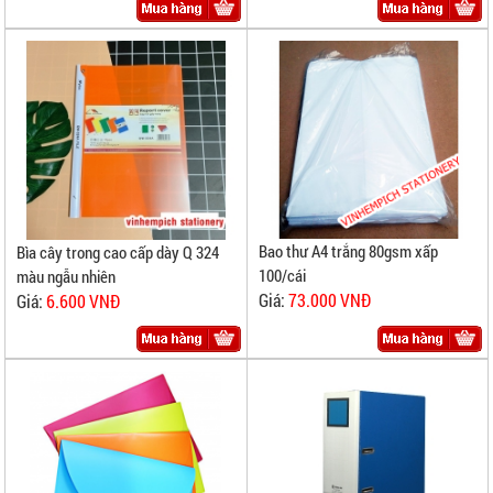
Bao thư A4 trắng 80gsm xấp
Bìa cây trong cao cấp dày Q 324
100/cái
màu ngẫu nhiên
Giá:
73.000 VNĐ
Giá:
6.600 VNĐ