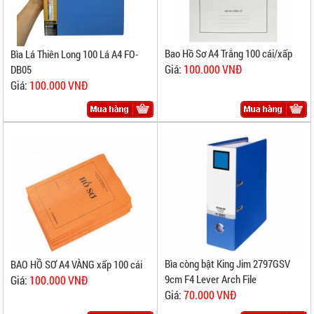
Bao Hồ Sơ A4 Trắng 100 cái/xấp
Bìa Lá Thiên Long 100 Lá A4 FO-
Giá:
100.000 VNĐ
DB05
Giá:
100.000 VNĐ
Bìa còng bật King Jim 2797GSV
BAO HỒ SƠ A4 VÀNG xấp 100 cái
9cm F4 Lever Arch File
Giá:
100.000 VNĐ
Giá:
70.000 VNĐ