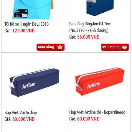
Bìa còng KingJim F4 7cm
Túi hồ sơ 1 ngăn DeLi 3813
(No.2795 - xanh dương)
Giá:
12.000 VNĐ
Giá:
55.000 VNĐ
Hộp Viết Artline đỏ - bopartlinedo
Bóp Viết Vải Artline
Giá:
60.000 VNĐ
Giá:
60.000 VNĐ