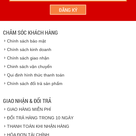
- Hoặc chúng tôi sẽ
cử nhân viên giao hàng
theo đúng
địa chỉ khách hàng cung cấp.
Vinhempich
- Thời hạn ước tính việc vận chuyển : Trong vòng 24h kể
từ sau khi nhận được xác nhận đơn hàng.
CHĂM SÓC KHÁCH HÀNG
Vinhempich
Chính sách bảo mật
Vinhempich
Chính sách kinh doanh
Chính sách giao nhận
Chinh sách vận chuyển
CAM KẾT CHẤT LƯỢNG
Qui định hình thức thanh toán
Chính sách đổi trả sản phẩm
Vinhempich
GIAO NHẬN & ĐỔI TRẢ
GIAO HÀNG MIỄN PHÍ
Vinhempich
ĐỔI TRẢ HÀNG TRONG 10 NGÀY
THANH TOÁN KHI NHẬN HÀNG
Hàng hóa được giao cho quý khách là hàng mới
HÓA ĐƠN TÀI CHÍNH
100% nguyên đai nguyên kiện.