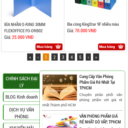
Bìa còng KingStar 9F nhiều màu
BÌA NHẪN O-RING 30MM
Giá:
70.000 VNĐ
FLEXOFFICE FO-ORB02
Giá:
25.000 VNĐ
«
‹
1
2
3
4
5
›
»
Cung Cấp Văn Phòng
CHÍNH SÁCH ĐẠI
Phẩm Giá Rẻ Nhất Tại
LÝ
TPHCM
Chuyên phân phối văn
BLOG Kinh doanh
phòng phẩm với giá rẻ
nhất Thành phố HCM
DỊCH VỤ VĂN
PHÒNG
VĂN PHÒNG PHẨM GIÁ
RẺ NHẤT GÒ VẤP, TPHCM
KHUYẾN MÃI