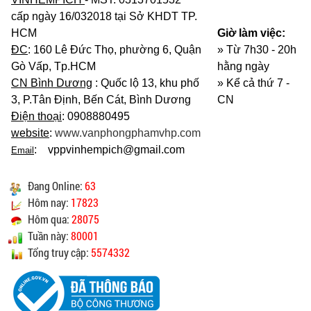
cấp ngày 16/032018 tại Sở KHDT TP.
HCM
Giờ làm việc:
ĐC
: 160 Lê Đức Thọ, phường 6, Quận
» Từ 7h30 - 20h
Gò Vấp, Tp.HCM
hằng ngày
CN Bình Dương
: Quốc lộ 13, khu phố
»
Kể cả thứ 7 -
3, P.Tân Định, Bến Cát, Bình Dương
CN
Điện thoại
: 0908880495
website
:
www.vanphongphamvhp.com
: vppvinhempich@gmail.com
Email
Đang Online:
63
Hôm nay:
17823
Hôm qua:
28075
Tuần này:
80001
Tổng truy cập:
5574332