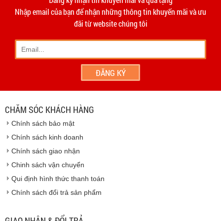
hạn 10 ngày
Dương
Nhập email của bạn để nhận những thông tin khuyến mãi và ưu
- Phương thức vận chuyển do hai bên thỏa thuận và thực
đãi từ website chúng tôi
hiện trên tinh thần hợp tác, thiện chí.
- Khách hàng có thể đến
giao dịch trực tiếp tại
công ty
chúng tôi
- Hoặc chúng tôi sẽ
cử nhân viên giao hàng
theo đúng
địa chỉ khách hàng cung cấp.
Vinhempich
- Thời hạn ước tính việc vận chuyển : Trong vòng 24h kể
từ sau khi nhận được xác nhận đơn hàng.
CHĂM SÓC KHÁCH HÀNG
Vinhempich
Chính sách bảo mật
Vinhempich
Chính sách kinh doanh
Chính sách giao nhận
Chinh sách vận chuyển
CAM KẾT CHẤT LƯỢNG
Qui định hình thức thanh toán
Chính sách đổi trả sản phẩm
Vinhempich
GIAO NHẬN & ĐỔI TRẢ