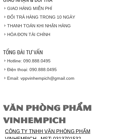
GIAO HÀNG MIỄN PHÍ
Vinhempich
ĐỔI TRẢ HÀNG TRONG 10 NGÀY
THANH TOÁN KHI NHẬN HÀNG
Hàng hóa được giao cho quý khách là hàng mới
HÓA ĐƠN TÀI CHÍNH
100% nguyên đai nguyên kiện.
Hàng giao đảm bảo theo đúng tiêu chuẩn chất
lượng của nhà sản xuất.
TỔNG ĐÀI TƯ VẤN
Vinhempich
sẽ thay mặt quý khách thực hiện chế
Hotline: 090.888.0495
độ bảo hành sản phẩm đối với nhà sản xuất hoặc
nhà nhập khẩu nếu sản phẩm bị lỗi hoặc hỏng hóc
Điện thoại: 090.888.0495
nhưng vẫn còn trong thời hạn bảo hành.
Email: vppvinhempich@gmail.com
VĂN PHÒNG PHẨM
VINHEMPICH
CÔNG TY TNHH VĂN PHÒNG PHẨM
VINHEMPICH
- MST: 0313701532