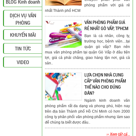
BLOG Kinh doanh
phòng phẩm với giá rẻ
nhất Thành phố HCM
DỊCH VỤ VĂN
PHÒNG
VĂN PHÒNG PHẨM GIÁ
RẺ NHẤT GÒ VẤP, TPHCM
KHUYẾN MÃI
Bạn là cá nhân, công ty,
trường học, bệnh viện....tại
quận gò vấp? Bạn nên
TIN TỨC
mua văn phòng phẩm tại quận Gò Vấp ở đâu tiện
lợi, giá cả phải chăng, giao hàng tận nơi, giá cả
VIDEO
sản..
LỰA CHỌN NHÀ CUNG
CẤP VĂN PHÒNG PHẨM
THẾ NÀO CHO ĐÚNG
ĐẮN?
Ngành kinh doanh văn
phòng phẩm rất đa dạng và phong phú, hiện nay
trên địa bàn Thành phố Hồ Chí Minh có hơn 2000
công ty phân phối văn phòng phẩm nhưng làm sao
để chúng ta biết được đâu..
›› Xem tất cả...