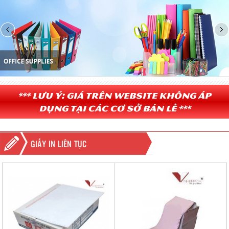
*** Lưu ý: Giá trên website không áp
dụng tại các cơ sở bán lẻ ***
GIẤY IN LIÊN TỤC