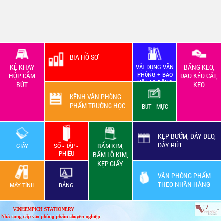
BÌA HỒ SƠ
KỆ KHAY
VẬT DỤNG VĂN
BĂNG KEO,
PHÒNG + BẢO
HỘP CẮM
DAO KÉO CẮT,
HỘ LAO ĐỘNG
BÚT
KEO
KÊNH VĂN PHÒNG
PHẨM TRƯỜNG HỌC
BÚT - MỰC
KẸP BƯỚM, DÂY ĐEO,
DÂY RÚT
GIẤY
SỔ - TẬP -
BẤM KIM,
PHIẾU
BẤM LỖ KIM,
KẸP GIẤY
VĂN PHÒNG PHẨM
THEO NHÃN HÀNG
MÁY TÍNH
BẢNG