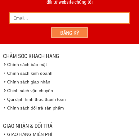
đãi từ website chúng tôi
hiện trên tinh thần hợp tác, thiện chí.
- Khách hàng có thể đến
giao dịch trực tiếp tại
công ty
chúng tôi
- Hoặc chúng tôi sẽ
cử nhân viên giao hàng
theo đúng
địa chỉ khách hàng cung cấp.
Vinhempich
- Thời hạn ước tính việc vận chuyển : Trong vòng 24h kể
từ sau khi nhận được xác nhận đơn hàng.
CHĂM SÓC KHÁCH HÀNG
Vinhempich
Chính sách bảo mật
Vinhempich
Chính sách kinh doanh
Chính sách giao nhận
Chinh sách vận chuyển
CAM KẾT CHẤT LƯỢNG
Qui định hình thức thanh toán
Chính sách đổi trả sản phẩm
Vinhempich
GIAO NHẬN & ĐỔI TRẢ
GIAO HÀNG MIỄN PHÍ
Vinhempich