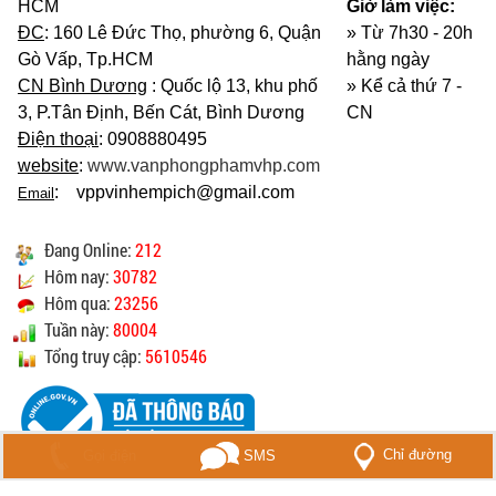
HCM
Giờ làm việc:
ĐC
: 160 Lê Đức Thọ, phường 6, Quận
» Từ 7h30 - 20h
Gò Vấp, Tp.HCM
hằng ngày
CN Bình Dương
: Quốc lộ 13, khu phố
»
Kể cả thứ 7 -
3, P.Tân Định, Bến Cát, Bình Dương
CN
Điện thoại
: 0908880495
website
:
www.vanphongphamvhp.com
: vppvinhempich@gmail.com
Email
Đang Online:
212
Hôm nay:
30782
Hôm qua:
23256
Tuần này:
80004
Tổng truy cập:
5610546
Chỉ đường
Gọi điện
SMS