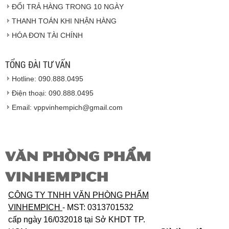
ĐỔI TRẢ HÀNG TRONG 10 NGÀY
THANH TOÁN KHI NHẬN HÀNG
Hàng hóa được giao cho quý khách là hàng mới
HÓA ĐƠN TÀI CHÍNH
100% nguyên đai nguyên kiện.
Hàng giao đảm bảo theo đúng tiêu chuẩn chất
lượng của nhà sản xuất.
TỔNG ĐÀI TƯ VẤN
Vinhempich
sẽ thay mặt quý khách thực hiện chế
Hotline: 090.888.0495
độ bảo hành sản phẩm đối với nhà sản xuất hoặc
nhà nhập khẩu nếu sản phẩm bị lỗi hoặc hỏng hóc
Điện thoại: 090.888.0495
nhưng vẫn còn trong thời hạn bảo hành.
Email: vppvinhempich@gmail.com
VĂN PHÒNG PHẨM
VINHEMPICH
CÔNG TY TNHH VĂN PHÒNG PHẨM
VINHEMPICH
- MST: 0313701532
cấp ngày 16/032018 tại Sở KHDT TP.