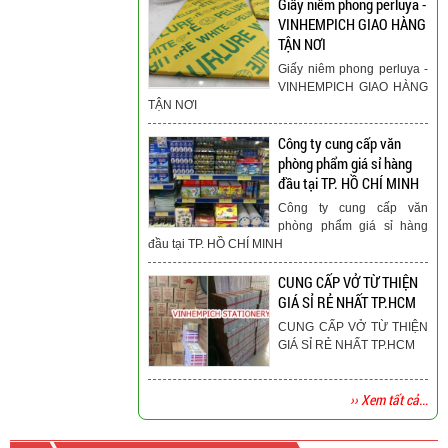
Giấy niêm phong perluya -
VINHEMPICH GIAO HÀNG
TẬN NƠI
Giấy niêm phong perluya -
VINHEMPICH GIAO HÀNG
TẬN NƠI
Công ty cung cấp văn
phòng phẩm giá sỉ hàng
đầu tại TP. HỒ CHÍ MINH
Công ty cung cấp văn
phòng phẩm giá sỉ hàng
đầu tại TP. HỒ CHÍ MINH
CUNG CẤP VỞ TỪ THIỆN
GIÁ SỈ RẺ NHẤT TP.HCM
CUNG CẤP VỞ TỪ THIỆN
GIÁ SỈ RẺ NHẤT TP.HCM
›› Xem tất cả...