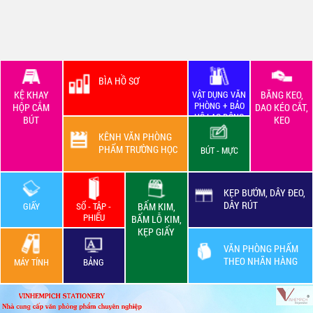
BÌA HỒ SƠ
KỆ KHAY
VẬT DỤNG VĂN
BĂNG KEO,
PHÒNG + BẢO
HỘP CẮM
DAO KÉO CẮT,
HỘ LAO ĐỘNG
BÚT
KEO
KÊNH VĂN PHÒNG
PHẨM TRƯỜNG HỌC
BÚT - MỰC
KẸP BƯỚM, DÂY ĐEO,
DÂY RÚT
GIẤY
SỔ - TẬP -
BẤM KIM,
PHIẾU
BẤM LỖ KIM,
KẸP GIẤY
VĂN PHÒNG PHẨM
THEO NHÃN HÀNG
MÁY TÍNH
BẢNG