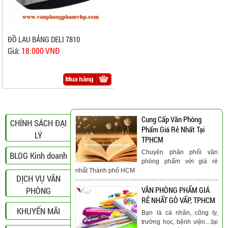
ĐỒ LAU BẢNG DELI 7810
Giá:
18.000 VNĐ
Cung Cấp Văn Phòng
CHÍNH SÁCH ĐẠI
Phẩm Giá Rẻ Nhất Tại
LÝ
TPHCM
Chuyên phân phối văn
BLOG Kinh doanh
phòng phẩm với giá rẻ
nhất Thành phố HCM
DỊCH VỤ VĂN
PHÒNG
VĂN PHÒNG PHẨM GIÁ
RẺ NHẤT GÒ VẤP, TPHCM
KHUYẾN MÃI
Bạn là cá nhân, công ty,
trường học, bệnh viện....tại