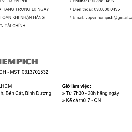
ÀNG MIỄN PHÍ
Hotline: 090.888.0495
Ả HÀNG TRONG 10 NGÀY
Điện thoại: 090.888.0495
TOÁN KHI NHẬN HÀNG
Email: vppvinhempich@gmail.
N TÀI CHÍNH
Hàng hóa được gi
HEMPICH
Hàng giao đảm bảo t
Vinhempich
sẽ th
ICH
- MST: 0313701532
phẩm đối với nhà 
hoặc hỏng h
p.HCM
Giờ làm việc:
ịnh, Bến Cát, Bình Dương
» Từ 7h30 - 20h hằng ngày
»
Kể cả thứ 7 - CN