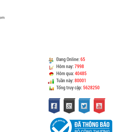
CAM KẾT CHẤT LƯỢNG
com
Vinhempich
Vinhempich
ao cho quý khách là hàng mới 100% nguyên đai
nguyên kiện.
Đang Online:
65
heo đúng tiêu chuẩn chất lượng của nhà sản xuất.
Hôm nay:
7998
ay mặt quý khách thực hiện chế độ bảo hành sản
Hôm qua:
40485
sản xuất hoặc nhà nhập khẩu nếu sản phẩm bị lỗi
Tuần này:
80001
óc nhưng vẫn còn trong thời hạn bảo hành.
Tổng truy cập:
5628250