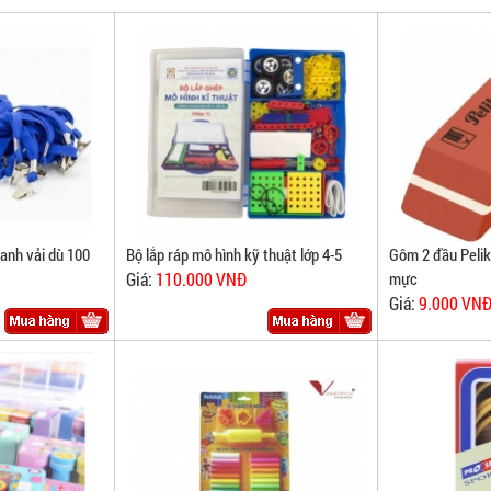
anh vải dù 100
Bộ lắp ráp mô hình kỹ thuật lớp 4-5
Gôm 2 đầu Pelik
Giá:
110.000 VNĐ
mực
Giá:
9.000 VN