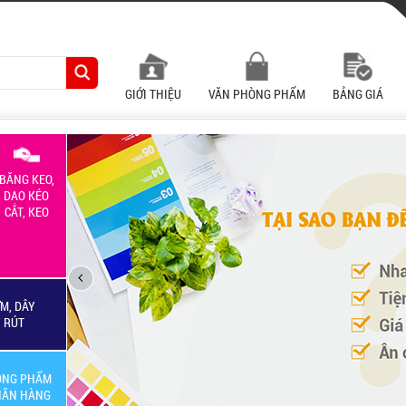
GIỚI THIỆU
VĂN PHÒNG PHẨM
BẢNG GIÁ
BĂNG KEO,
DAO KÉO
CẮT, KEO
M, DÂY
Y RÚT
ÒNG PHẨM
HÃN HÀNG