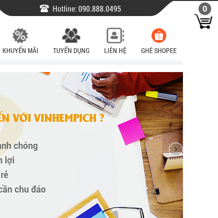
Hotline:
090.888.0495
0
KHUYẾN MÃI
TUYỂN DỤNG
LIÊN HỆ
GHÉ SHOPEE