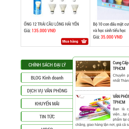
ỐNG 12 TRÁI CẦU LÔNG HẢI YẾN
Bộ 10 con dấu mặt cư
Giá:
135.000 VNĐ
và học sinh tiểu học
Giá:
35.000 VNĐ
Cung Cấp
CHÍNH SÁCH ĐẠI LÝ
TPHCM
Chuyên p
BLOG Kinh doanh
nhất Thà
DỊCH VỤ VĂN PHÒNG
VĂN PHÒN
TPHCM
KHUYẾN MÃI
Bạn là c
viện....t
TIN TỨC
phẩm tại 
chăng, giao hàng tận nơi, giá cả s