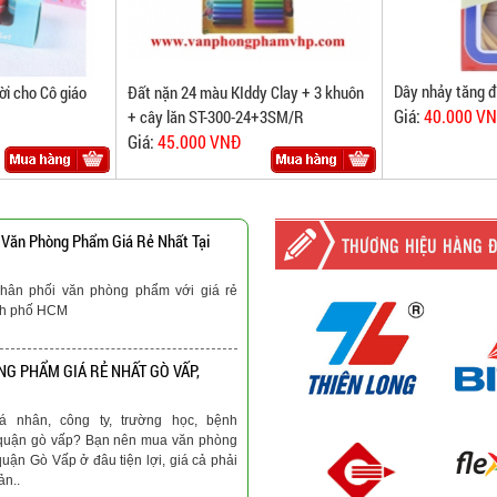
Dây nhảy tăng đ
ời cho Cô giáo
Đất nặn 24 màu KIddy Clay + 3 khuôn
Giá:
40.000 V
+ cây lăn ST-300-24+3SM/R
Giá:
45.000 VNĐ
 Văn Phòng Phẩm Giá Rẻ Nhất Tại
THƯƠNG HIỆU HÀNG 
hân phối văn phòng phẩm với giá rẻ
nh phố HCM
G PHẨM GIÁ RẺ NHẤT GÒ VẤP,
á nhân, công ty, trường học, bệnh
ại quận gò vấp? Bạn nên mua văn phòng
quận Gò Vấp ở đâu tiện lợi, giá cả phải
ản..