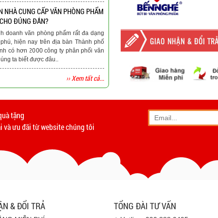
N NHÀ CUNG CẤP VĂN PHÒNG PHẨM
 CHO ĐÚNG ĐẮN?
nh doanh văn phòng phẩm rất đa dạng
GIAO NHẬN & ĐỔI TR
phú, hiện nay trên địa bàn Thành phố
nh có hơn 2000 công ty phân phối văn
ng ta biết được đâu..
›› Xem tất cả...
-
Giao hàng miễn phí
tất c
Vinhempich
quà tặng
- Phương thức vận chuyển
 và ưu đãi từ website chúng tôi
- Khách hàng có th
- Hoặc chúng tôi sẽ
cử n
Vinhempich
- Thời hạn ước tính việ
ẬN & ĐỔI TRẢ
TỔNG ĐÀI TƯ VẤN