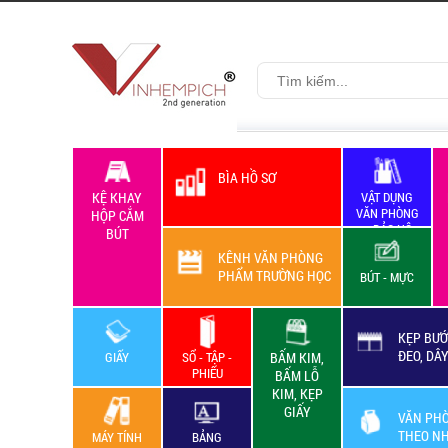
BÌA HỒ SƠ
KỆ KHAY
VẬT DỤNG
VĂN PHÒNG
HỘP CẮM
+ BẢO HỘ
BÚT
LAO ĐỘNG
KÊNH VĂN PHÒNG
PHẨM TRƯỜNG HỌC
BÚT - MỰC
KẸP BƯỚ
ĐEO, DÂ
GIẤY
SỔ - TẬP -
BẤM KIM,
PHIẾU
BẤM LỖ
KIM, KẸP
GIẤY
VĂN PH
THEO N
MÁY TÍNH
BẢNG