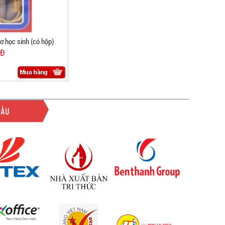
ơ học sinh (có hộp)
NĐ
ĐẦU