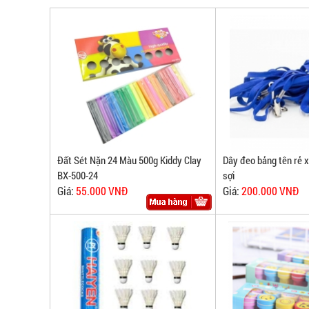
Đất Sét Nặn 24 Màu 500g Kiddy Clay
Dây đeo bảng tên rẻ x
BX-500-24
sợi
Giá:
55.000 VNĐ
Giá:
200.000 VNĐ