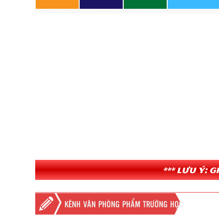
*** Lưu ý: 
KÊNH VĂN PHÒNG PHẨM TRƯỜNG HỌC