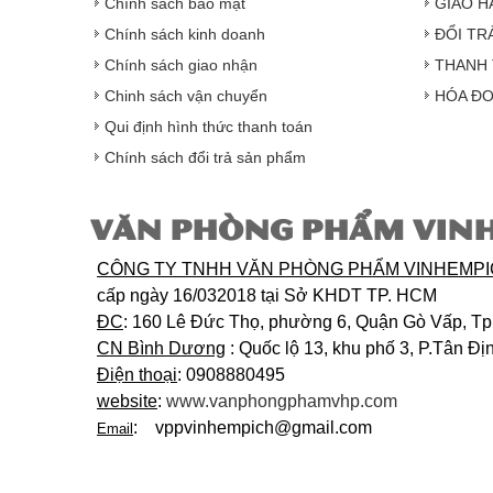
Chính sách bảo mật
GIAO H
Chính sách kinh doanh
ĐỔI TR
Chính sách giao nhận
THANH 
Chinh sách vận chuyển
HÓA ĐƠ
Qui định hình thức thanh toán
Chính sách đổi trả sản phẩm
VĂN PHÒNG PHẨM VIN
CÔNG TY TNHH VĂN PHÒNG PHẨM VINHEMP
cấp ngày 16/032018 tại Sở KHDT TP. HCM
ĐC
: 160 Lê Đức Thọ, phường 6, Quận Gò Vấp, T
CN Bình Dương
: Quốc lộ 13, khu phố 3, P.Tân Đ
Điện thoại
: 0908880495
website
:
www.vanphongphamvhp.com
: vppvinhempich@gmail.com
Email