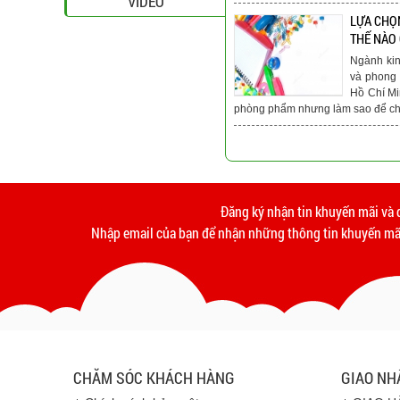
VIDEO
LỰA CHỌ
THẾ NÀO
Ngành ki
và phong 
Hồ Chí Mi
phòng phẩm nhưng làm sao để chú
Đăng ký nhận tin khuyến mãi và 
Nhập email của bạn để nhận những thông tin khuyến mãi
CHĂM SÓC KHÁCH HÀNG
GIAO NH