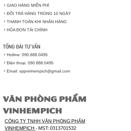
GIAO HÀNG MIỄN PHÍ
Vinhempich
ĐỔI TRẢ HÀNG TRONG 10 NGÀY
THANH TOÁN KHI NHẬN HÀNG
Hàng hóa được giao cho quý khách là hàng mới
HÓA ĐƠN TÀI CHÍNH
100% nguyên đai nguyên kiện.
Hàng giao đảm bảo theo đúng tiêu chuẩn chất
lượng của nhà sản xuất.
TỔNG ĐÀI TƯ VẤN
Vinhempich
sẽ thay mặt quý khách thực hiện chế
Hotline: 090.888.0495
độ bảo hành sản phẩm đối với nhà sản xuất hoặc
nhà nhập khẩu nếu sản phẩm bị lỗi hoặc hỏng hóc
Điện thoại: 090.888.0495
nhưng vẫn còn trong thời hạn bảo hành.
Email: vppvinhempich@gmail.com
VĂN PHÒNG PHẨM
VINHEMPICH
CÔNG TY TNHH VĂN PHÒNG PHẨM
VINHEMPICH
- MST: 0313701532