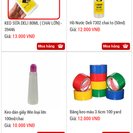
Hồ Nước Deli 7302 chai to (50ml)
KEO SỮA DELI 80ML ( CHAI LỚN) -
Giá:
12.000 VNĐ
39446
Giá:
13.000 VNĐ
Băng keo màu 3.6cm 100 yard
Keo dán giấy Win loại lớn
Giá:
12.000 VNĐ
100ml/chai
Giá:
10.000 VNĐ