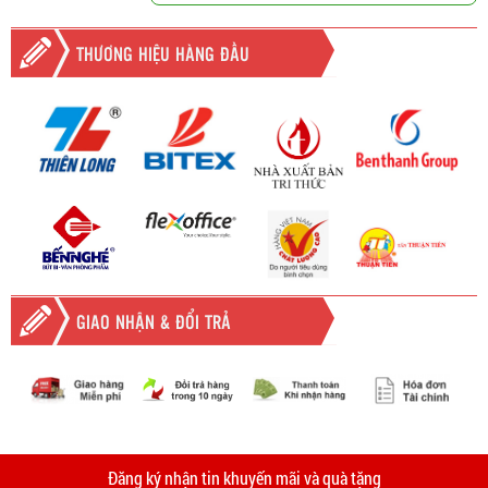
THƯƠNG HIỆU HÀNG ĐẦU
GIAO NHẬN & ĐỔI TRẢ
-
Giao hàng miễn phí
Vinhempich
tất cả các đơn hàng trên
2.000.000đ khu vực TPHCM và
Vinhempich
5.000.000
tại Bình
thời
Đăng ký nhận tin khuyến mãi và quà tặng