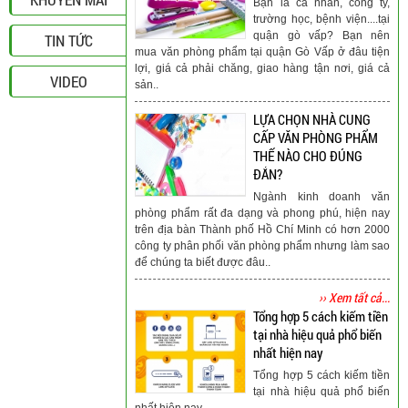
Bạn là cá nhân, công ty,
trường học, bệnh viện....tại
quận gò vấp? Bạn nên
TIN TỨC
mua văn phòng phẩm tại quận Gò Vấp ở đâu tiện
lợi, giá cả phải chăng, giao hàng tận nơi, giá cả
VIDEO
sản..
LỰA CHỌN NHÀ CUNG
CẤP VĂN PHÒNG PHẨM
THẾ NÀO CHO ĐÚNG
ĐẮN?
Ngành kinh doanh văn
phòng phẩm rất đa dạng và phong phú, hiện nay
trên địa bàn Thành phố Hồ Chí Minh có hơn 2000
công ty phân phối văn phòng phẩm nhưng làm sao
để chúng ta biết được đâu..
›› Xem tất cả...
Tổng hợp 5 cách kiếm tiền
tại nhà hiệu quả phổ biến
nhất hiện nay
Tổng hợp 5 cách kiếm tiền
tại nhà hiệu quả phổ biến
nhất hiện nay