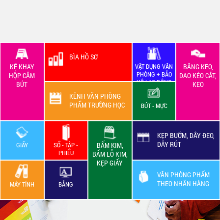
BÌA HỒ SƠ
KỆ KHAY
VẬT DỤNG VĂN
BĂNG KEO,
PHÒNG + BẢO
HỘP CẮM
DAO KÉO CẮT,
HỘ LAO ĐỘNG
BÚT
KEO
KÊNH VĂN PHÒNG
PHẨM TRƯỜNG HỌC
BÚT - MỰC
KẸP BƯỚM, DÂY ĐEO,
DÂY RÚT
GIẤY
SỔ - TẬP -
BẤM KIM,
PHIẾU
BẤM LỖ KIM,
KẸP GIẤY
VĂN PHÒNG PHẨM
THEO NHÃN HÀNG
MÁY TÍNH
BẢNG