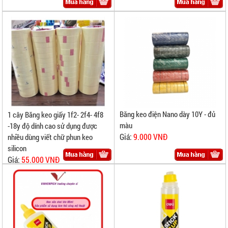
Băng keo điện Nano dày 10Y - đủ
1 cây Băng keo giấy 1f2- 2f4- 4f8
màu
-18y độ dính cao sử dụng được
Giá:
9.000 VNĐ
nhiều dùng viết chữ phun keo
silicon
Giá:
55.000 VNĐ