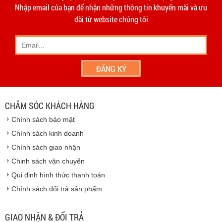
hạn 10 ngày
Dương
Nhập email của bạn để nhận những thông tin khuyến mãi và ưu
- Phương thức vận chuyển do hai bên thỏa thuận và thực
đãi từ website chúng tôi
hiện trên tinh thần hợp tác, thiện chí.
- Khách hàng có thể đến
giao dịch trực tiếp tại
công ty
chúng tôi
- Hoặc chúng tôi sẽ
cử nhân viên giao hàng
theo đúng
địa chỉ khách hàng cung cấp.
Vinhempich
- Thời hạn ước tính việc vận chuyển : Trong vòng 24h kể
từ sau khi nhận được xác nhận đơn hàng.
CHĂM SÓC KHÁCH HÀNG
Vinhempich
Chính sách bảo mật
Vinhempich
Chính sách kinh doanh
Chính sách giao nhận
Chinh sách vận chuyển
CAM KẾT CHẤT LƯỢNG
Qui định hình thức thanh toán
Chính sách đổi trả sản phẩm
Vinhempich
GIAO NHẬN & ĐỔI TRẢ