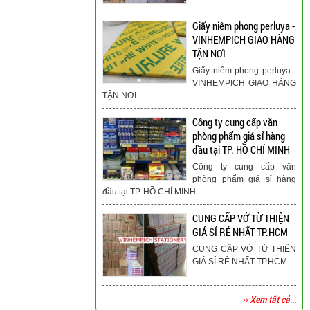
Giấy niêm phong perluya -
VINHEMPICH GIAO HÀNG
TẬN NƠI
Giấy niêm phong perluya -
VINHEMPICH GIAO HÀNG
TẬN NƠI
Công ty cung cấp văn
phòng phẩm giá sỉ hàng
đầu tại TP. HỒ CHÍ MINH
Công ty cung cấp văn
phòng phẩm giá sỉ hàng
đầu tại TP. HỒ CHÍ MINH
CUNG CẤP VỞ TỪ THIỆN
GIÁ SỈ RẺ NHẤT TP.HCM
CUNG CẤP VỞ TỪ THIỆN
GIÁ SỈ RẺ NHẤT TP.HCM
›› Xem tất cả...