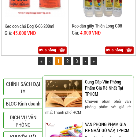
Keo dán giấy Thiên Long G08
Keo con chó Dog X-66 200ml
Giá:
4.000 VNĐ
Giá:
45.000 VNĐ
«
‹
1
2
3
›
»
Cung Cấp Văn Phòng
CHÍNH SÁCH ĐẠI
Phẩm Giá Rẻ Nhất Tại
LÝ
TPHCM
Chuyên phân phối văn
BLOG Kinh doanh
phòng phẩm với giá rẻ
nhất Thành phố HCM
DỊCH VỤ VĂN
PHÒNG
VĂN PHÒNG PHẨM GIÁ
RẺ NHẤT GÒ VẤP, TPHCM
KHUYẾN MÃI