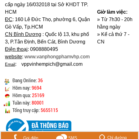
cấp ngày 16/032018 tại Sở KHDT TP.
HCM
Giờ làm việc:
ĐC
: 160 Lê Đức Thọ, phường 6, Quận
» Từ 7h30 - 20h
Gò Vấp, Tp.HCM
hằng ngày
CN Bình Dương
: Quốc lộ 13, khu phố
»
Kể cả thứ 7 -
3, P.Tân Định, Bến Cát, Bình Dương
CN
Điện thoại
: 0908880495
website
:
www.vanphongphamvhp.com
: vppvinhempich@gmail.com
Email
Đang Online:
36
Hôm nay:
9694
Hôm qua:
25169
Tuần này:
80001
Tổng truy cập:
5655115
Chỉ đường
Gọi điện
SMS