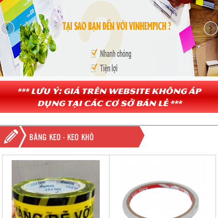
*** Lưu ý: Giá trên website không áp
dụng tại các cơ sở bán lẻ ***
BĂNG KEO - KEO KHÔ