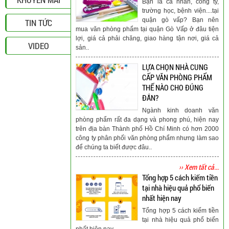
Bạn là cá nhân, công ty,
trường học, bệnh viện....tại
quận gò vấp? Bạn nên
TIN TỨC
mua văn phòng phẩm tại quận Gò Vấp ở đâu tiện
lợi, giá cả phải chăng, giao hàng tận nơi, giá cả
VIDEO
sản..
LỰA CHỌN NHÀ CUNG
CẤP VĂN PHÒNG PHẨM
THẾ NÀO CHO ĐÚNG
ĐẮN?
Ngành kinh doanh văn
phòng phẩm rất đa dạng và phong phú, hiện nay
trên địa bàn Thành phố Hồ Chí Minh có hơn 2000
công ty phân phối văn phòng phẩm nhưng làm sao
để chúng ta biết được đâu..
›› Xem tất cả...
Tổng hợp 5 cách kiếm tiền
tại nhà hiệu quả phổ biến
nhất hiện nay
Tổng hợp 5 cách kiếm tiền
tại nhà hiệu quả phổ biến
nhất hiện nay