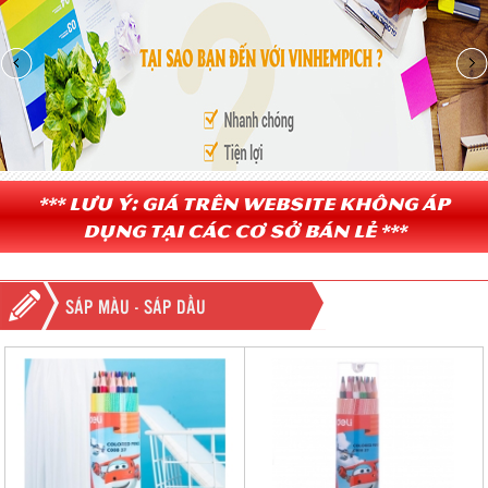
*** Lưu ý: Giá trên website không áp
dụng tại các cơ sở bán lẻ ***
SÁP MÀU - SÁP DẦU