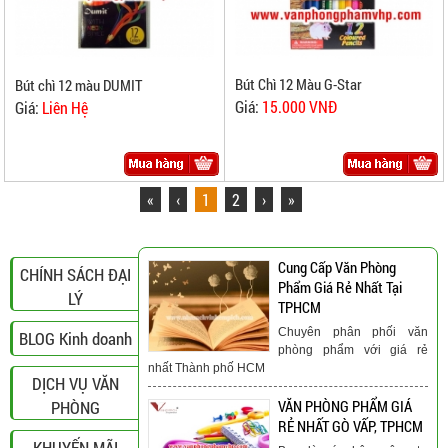
Bút Chì 12 Màu G-Star
Bút chì 12 màu DUMIT
Giá:
15.000 VNĐ
Giá:
Liên Hệ
«
‹
1
2
›
»
Cung Cấp Văn Phòng
CHÍNH SÁCH ĐẠI
Phẩm Giá Rẻ Nhất Tại
LÝ
TPHCM
Chuyên phân phối văn
BLOG Kinh doanh
phòng phẩm với giá rẻ
nhất Thành phố HCM
DỊCH VỤ VĂN
PHÒNG
VĂN PHÒNG PHẨM GIÁ
RẺ NHẤT GÒ VẤP, TPHCM
KHUYẾN MÃI