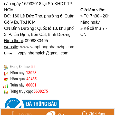
cấp ngày 16/032018 tại Sở KHDT TP.
HCM
Giờ làm việc:
ĐC
: 160 Lê Đức Thọ, phường 6, Quận
» Từ 7h30 - 20h
Gò Vấp, Tp.HCM
hằng ngày
CN Bình Dương
: Quốc lộ 13, khu phố
»
Kể cả thứ 7 -
3, P.Tân Định, Bến Cát, Bình Dương
CN
Điện thoại
: 0908880495
website
:
www.vanphongphamvhp.com
: vppvinhempich@gmail.com
Email
Đang Online:
55
Hôm nay:
18023
Hôm qua:
40485
Tuần này:
80001
Tổng truy cập:
5638275
Chỉ đường
Gọi điện
SMS