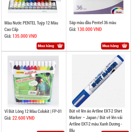
Sáp màu dầu Pentel 36 màu
Màu Nước PENTEL Tuýp 12 Màu
Giá:
130.000 VNĐ
Cao Cấp
Giá:
135.000 VNĐ
Bút vẽ lên áo Artline EKT-2 Shirt
Vỉ Bút Lông 12 Màu Colokit | FP-01
Marker – Japan / Bút vẽ lên vải
Giá:
22.600 VNĐ
Artline EKT-2 màu Xanh Dương -
Blu