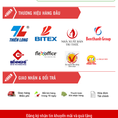
THƯƠNG HIỆU HÀNG ĐẦU
GIAO NHẬN & ĐỔI TRẢ
-
Giao hàng miễn phí
Vinhempich
tất cả các đơn hàng trên
2.000.000đ khu vực TPHCM và
Vinhempich
5.000.000
tại Bình
thời
Đăng ký nhận tin khuyến mãi và quà tặng