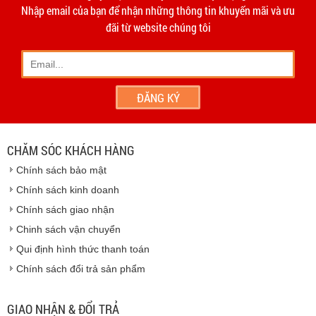
hạn 10 ngày
Dương
Nhập email của bạn để nhận những thông tin khuyến mãi và ưu
- Phương thức vận chuyển do hai bên thỏa thuận và thực
đãi từ website chúng tôi
hiện trên tinh thần hợp tác, thiện chí.
- Khách hàng có thể đến
giao dịch trực tiếp tại
công ty
chúng tôi
- Hoặc chúng tôi sẽ
cử nhân viên giao hàng
theo đúng
địa chỉ khách hàng cung cấp.
Vinhempich
- Thời hạn ước tính việc vận chuyển : Trong vòng 24h kể
từ sau khi nhận được xác nhận đơn hàng.
CHĂM SÓC KHÁCH HÀNG
Vinhempich
Chính sách bảo mật
Vinhempich
Chính sách kinh doanh
Chính sách giao nhận
Chinh sách vận chuyển
CAM KẾT CHẤT LƯỢNG
Qui định hình thức thanh toán
Chính sách đổi trả sản phẩm
Vinhempich
GIAO NHẬN & ĐỔI TRẢ