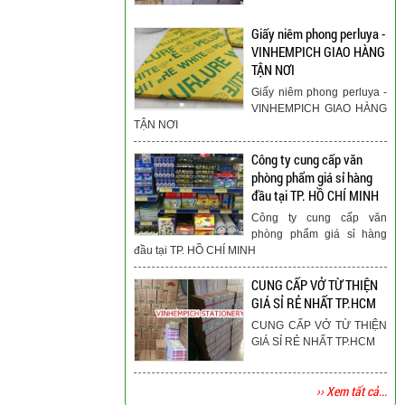
Giấy niêm phong perluya -
VINHEMPICH GIAO HÀNG
TẬN NƠI
Giấy niêm phong perluya -
VINHEMPICH GIAO HÀNG
TẬN NƠI
Công ty cung cấp văn
phòng phẩm giá sỉ hàng
đầu tại TP. HỒ CHÍ MINH
Công ty cung cấp văn
phòng phẩm giá sỉ hàng
đầu tại TP. HỒ CHÍ MINH
CUNG CẤP VỞ TỪ THIỆN
GIÁ SỈ RẺ NHẤT TP.HCM
CUNG CẤP VỞ TỪ THIỆN
GIÁ SỈ RẺ NHẤT TP.HCM
›› Xem tất cả...