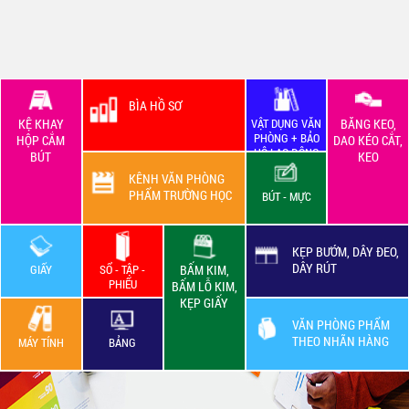
BÌA HỒ SƠ
KỆ KHAY
VẬT DỤNG VĂN
BĂNG KEO,
PHÒNG + BẢO
HỘP CẮM
DAO KÉO CẮT,
HỘ LAO ĐỘNG
BÚT
KEO
KÊNH VĂN PHÒNG
PHẨM TRƯỜNG HỌC
BÚT - MỰC
KẸP BƯỚM, DÂY ĐEO,
DÂY RÚT
GIẤY
SỔ - TẬP -
BẤM KIM,
PHIẾU
BẤM LỖ KIM,
KẸP GIẤY
VĂN PHÒNG PHẨM
THEO NHÃN HÀNG
MÁY TÍNH
BẢNG