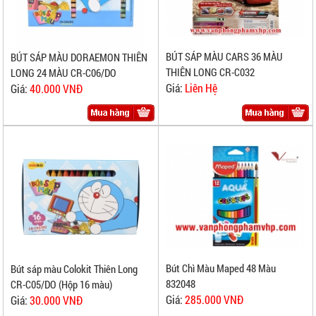
BÚT SÁP MÀU CARS 36 MÀU
BÚT SÁP MÀU DORAEMON THIÊN
THIÊN LONG CR-C032
LONG 24 MÀU CR-C06/DO
Giá:
Liên Hệ
Giá:
40.000 VNĐ
Bút Chì Màu Maped 48 Màu
Bút sáp màu Colokit Thiên Long
832048
CR-C05/DO (Hộp 16 màu)
Giá:
285.000 VNĐ
Giá:
30.000 VNĐ