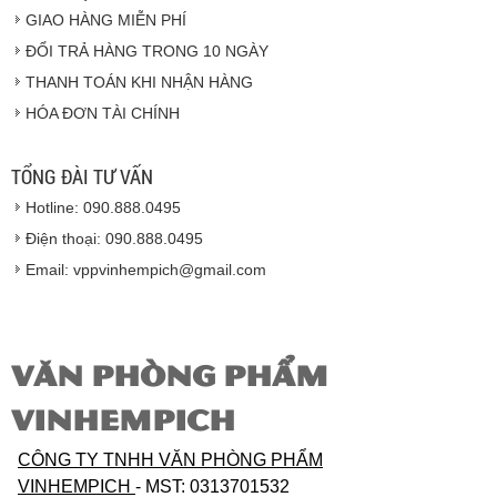
GIAO HÀNG MIỄN PHÍ
Vinhempich
ĐỔI TRẢ HÀNG TRONG 10 NGÀY
THANH TOÁN KHI NHẬN HÀNG
Hàng hóa được giao cho quý khách là hàng mới
HÓA ĐƠN TÀI CHÍNH
100% nguyên đai nguyên kiện.
Hàng giao đảm bảo theo đúng tiêu chuẩn chất
lượng của nhà sản xuất.
TỔNG ĐÀI TƯ VẤN
Vinhempich
sẽ thay mặt quý khách thực hiện chế
Hotline: 090.888.0495
độ bảo hành sản phẩm đối với nhà sản xuất hoặc
nhà nhập khẩu nếu sản phẩm bị lỗi hoặc hỏng hóc
Điện thoại: 090.888.0495
nhưng vẫn còn trong thời hạn bảo hành.
Email: vppvinhempich@gmail.com
VĂN PHÒNG PHẨM
VINHEMPICH
CÔNG TY TNHH VĂN PHÒNG PHẨM
VINHEMPICH
- MST: 0313701532