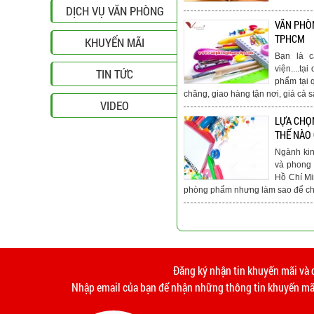
DỊCH VỤ VĂN PHÒNG
VĂN PHÒN
TPHCM
KHUYẾN MÃI
Bạn là c
viện....t
TIN TỨC
phẩm tại 
chăng, giao hàng tận nơi, giá cả s
VIDEO
LỰA CHỌ
THẾ NÀO
Ngành ki
và phong 
Hồ Chí Mi
phòng phẩm nhưng làm sao để chú
Đăng ký nhận tin khuyến mãi và 
Nhập email của bạn để nhận những thông tin khuyến mãi