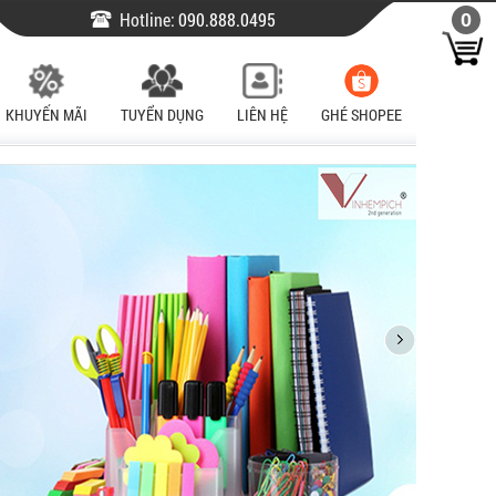
Hotline:
090.888.0495
0
KHUYẾN MÃI
TUYỂN DỤNG
LIÊN HỆ
GHÉ SHOPEE