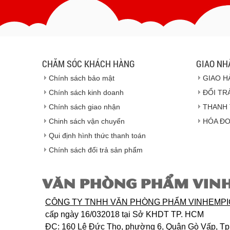
CHĂM SÓC KHÁCH HÀNG
GIAO NH
Chính sách bảo mật
GIAO H
Chính sách kinh doanh
ĐỔI TR
Chính sách giao nhận
THANH 
Chinh sách vận chuyển
HÓA ĐƠ
Qui định hình thức thanh toán
Chính sách đổi trả sản phẩm
VĂN PHÒNG PHẨM VIN
CÔNG TY TNHH VĂN PHÒNG PHẨM VINHEMP
cấp ngày 16/032018 tại Sở KHDT TP. HCM
ĐC
: 160 Lê Đức Thọ, phường 6, Quận Gò Vấp, T