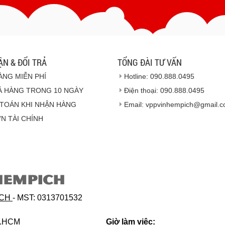
- Hoặc chúng tôi sẽ
cử n
Vinhempich
- Thời hạn ước tính việ
ẬN & ĐỔI TRẢ
TỔNG ĐÀI TƯ VẤN
ÀNG MIỄN PHÍ
Hotline: 090.888.0495
Ả HÀNG TRONG 10 NGÀY
Điện thoại: 090.888.0495
TOÁN KHI NHẬN HÀNG
Email: vppvinhempich@gmail.
N TÀI CHÍNH
Hàng hóa được gi
HEMPICH
Hàng giao đảm bảo t
Vinhempich
sẽ th
ICH
- MST: 0313701532
phẩm đối với nhà 
hoặc hỏng h
p.HCM
Giờ làm việc: