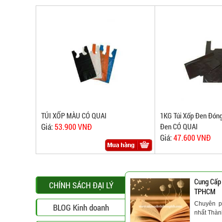
TÚI XỐP MÀU CÓ QUAI
1KG Túi Xốp Đen Đóng
Giá:
53.900 VNĐ
Đen CÓ QUAI
Giá:
47.600 VNĐ
Cung Cấp
CHÍNH SÁCH ĐẠI LÝ
TPHCM
Chuyên p
BLOG Kinh doanh
nhất Thà