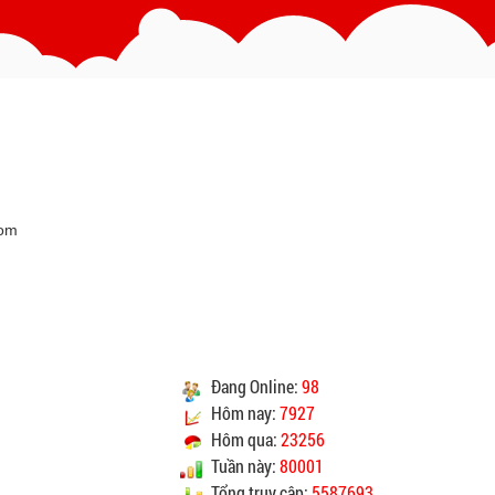
hân viên giao hàng
theo đúng địa chỉ khách hàng
cung cấp.
c vận chuyển : Trong vòng 24h kể từ sau khi nhận
được xác nhận đơn hàng.
Vinhempich
Vinhempich
CAM KẾT CHẤT LƯỢNG
com
Vinhempich
Vinhempich
ao cho quý khách là hàng mới 100% nguyên đai
nguyên kiện.
Đang Online:
98
heo đúng tiêu chuẩn chất lượng của nhà sản xuất.
Hôm nay:
7927
ay mặt quý khách thực hiện chế độ bảo hành sản
Hôm qua:
23256
sản xuất hoặc nhà nhập khẩu nếu sản phẩm bị lỗi
Tuần này:
80001
óc nhưng vẫn còn trong thời hạn bảo hành.
Tổng truy cập:
5587693