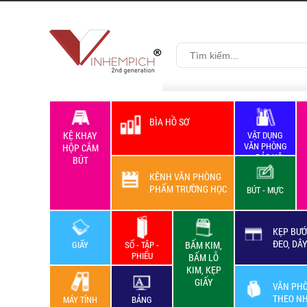
BÌA HỒ SƠ
KỆ KHAY
VẬT DỤNG
VĂN PHÒNG
HỘP CẮM
+ BẢO HỘ
BÚT
LAO ĐỘNG
KÊNH VĂN PHÒNG
PHẨM TRƯỜNG HỌC
BÚT - MỰC
KẸP BƯỚ
ĐEO, DÂ
GIẤY
SỔ - TẬP -
BẤM KIM,
PHIẾU
BẤM LỖ
KIM, KẸP
GIẤY
VĂN PH
THEO N
MÁY TÍNH
BẢNG