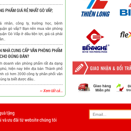
G PHẨM GIÁ RẺ NHẤT GÒ VẤP,
á nhân, công ty, trường học, bệnh
ại quận gò vấp? Bạn nên mua văn phòng
quận Gò Vấp ở đâu tiện lợi, giá cả phải
ản..
N NHÀ CUNG CẤP VĂN PHÒNG PHẨM
 CHO ĐÚNG ĐẮN?
nh doanh văn phòng phẩm rất đa dạng
GIAO NHẬN & ĐỔI TR
phú, hiện nay trên địa bàn Thành phố
nh có hơn 2000 công ty phân phối văn
ng ta biết được đâu..
›› Xem tất cả...
-
Giao hàng miễn phí
tất c
Vinhempich
quà tặng
- Phương thức vận chuyển
 và ưu đãi từ website chúng tôi
- Khách hàng có th