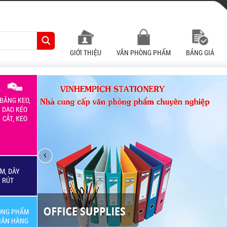
GIỚI THIỆU
VĂN PHÒNG PHẨM
BẢNG GIÁ
BĂNG KEO,
DAO KÉO
CẮT, KEO
M, DÂY
Y RÚT
ÒNG PHẨM
HÃN HÀNG