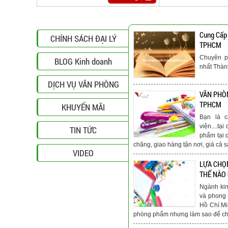
Cung Cấp
CHÍNH SÁCH ĐẠI LÝ
TPHCM
Chuyên p
BLOG Kinh doanh
nhất Thà
DỊCH VỤ VĂN PHÒNG
VĂN PHÒN
TPHCM
KHUYẾN MÃI
Bạn là c
viện....t
TIN TỨC
phẩm tại 
chăng, giao hàng tận nơi, giá cả s
VIDEO
LỰA CHỌ
THẾ NÀO
Ngành ki
và phong 
Hồ Chí Mi
phòng phẩm nhưng làm sao để chú