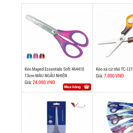
Kéo Maped Essentials Soft 464410
Kéo xà cừ nhỏ TC-121
13cm-MÀU NGẪU NHIÊN
Giá:
7.000 VNĐ
Giá:
24.000 VNĐ