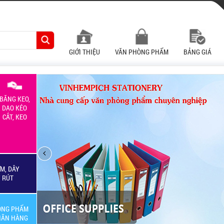
GIỚI THIỆU
VĂN PHÒNG PHẨM
BẢNG GIÁ
BĂNG KEO,
DAO KÉO
CẮT, KEO
M, DÂY
Y RÚT
ÒNG PHẨM
HÃN HÀNG