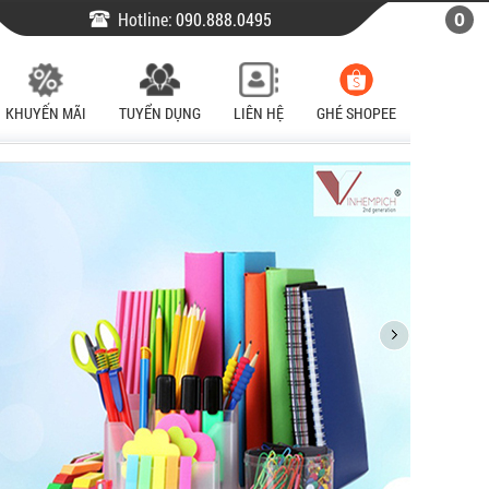
Hotline:
090.888.0495
0
KHUYẾN MÃI
TUYỂN DỤNG
LIÊN HỆ
GHÉ SHOPEE