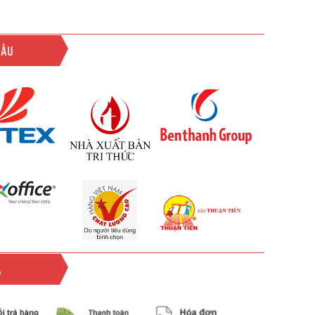
ĐẦU
Ả