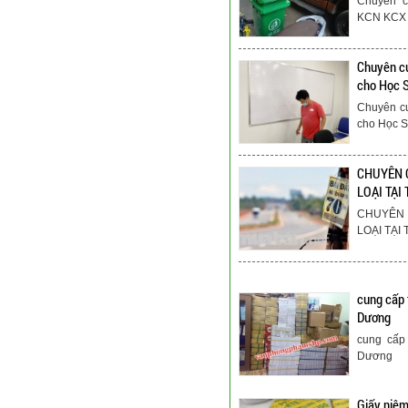
Chuyên c
KCN KCX 
Chuyên cu
cho Học 
Chuyên cu
cho Học S
CHUYÊN 
LOẠI TẠI
CHUYÊN 
LOẠI TẠI
cung cấp 
Dương
cung cấp
Dương
Giấy niê