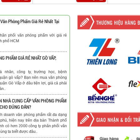
 Văn Phòng Phẩm Giá Rẻ Nhất Tại
THƯƠNG HIỆU HÀNG 
hân phối văn phòng phẩm với giá rẻ
nh phố HCM
G PHẨM GIÁ RẺ NHẤT GÒ VẤP,
á nhân, công ty, trường học, bệnh
ại quận gò vấp? Bạn nên mua văn phòng
quận Gò Vấp ở đâu tiện lợi, giá cả phải
ản..
N NHÀ CUNG CẤP VĂN PHÒNG PHẨM
 CHO ĐÚNG ĐẮN?
nh doanh văn phòng phẩm rất đa dạng
GIAO NHẬN & ĐỔI TR
phú, hiện nay trên địa bàn Thành phố
nh có hơn 2000 công ty phân phối văn
ng ta biết được đâu..