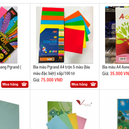
uang Pgrand (
Bìa màu Pgrand A4 trộn 5 màu (bìa
Bìa màu A4 Aon
màu đặc biệt) xấp/100 tờ
Giá:
35.000 V
Giá:
75.000 VNĐ