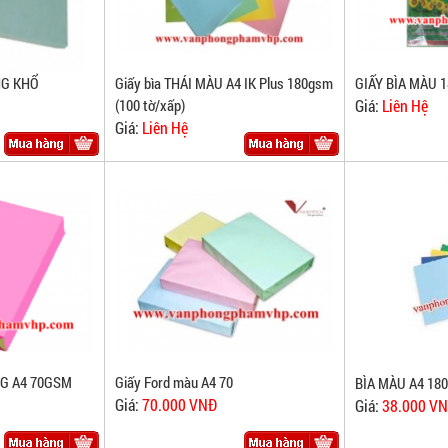
NG KHỔ
Giấy bìa THÁI MÀU A4 IK Plus 180gsm
GIẤY BÌA MÀU 
(100 tờ/xấp)
Giá:
Liên Hệ
Giá:
Liên Hệ
G A4 70GSM
Giấy Ford màu A4 70
BÌA MÀU A4 18
Giá:
70.000 VNĐ
Giá:
38.000 V