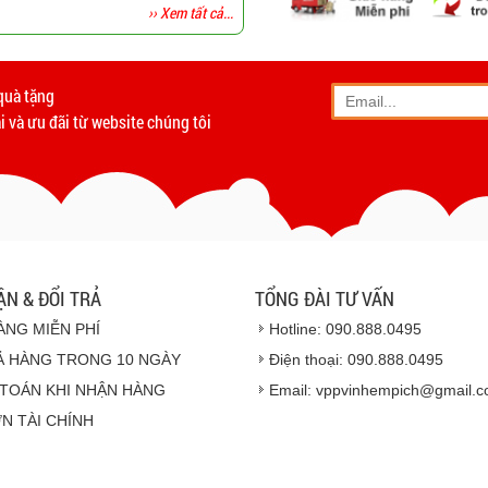
›› Xem tất cả...
-
Giao hàng miễn phí
tất c
Vinhempich
quà tặng
- Phương thức vận chuyển
 và ưu đãi từ website chúng tôi
- Khách hàng có th
- Hoặc chúng tôi sẽ
cử n
Vinhempich
- Thời hạn ước tính việ
ẬN & ĐỔI TRẢ
TỔNG ĐÀI TƯ VẤN
ÀNG MIỄN PHÍ
Hotline: 090.888.0495
Ả HÀNG TRONG 10 NGÀY
Điện thoại: 090.888.0495
TOÁN KHI NHẬN HÀNG
Email: vppvinhempich@gmail.
N TÀI CHÍNH