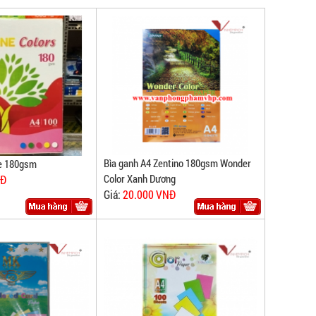
Bìa ganh A4 Zentino 180gsm Wonder
e 180gsm
Color Xanh Dương
NĐ
Giá:
20.000 VNĐ