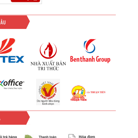
ĐẦU
Ả