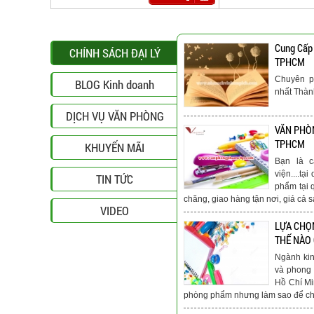
Cung Cấp
CHÍNH SÁCH ĐẠI LÝ
TPHCM
Chuyên p
BLOG Kinh doanh
nhất Thà
DỊCH VỤ VĂN PHÒNG
VĂN PHÒN
TPHCM
KHUYẾN MÃI
Bạn là c
viện....t
TIN TỨC
phẩm tại 
chăng, giao hàng tận nơi, giá cả s
VIDEO
LỰA CHỌ
THẾ NÀO
Ngành ki
và phong 
Hồ Chí Mi
phòng phẩm nhưng làm sao để chú