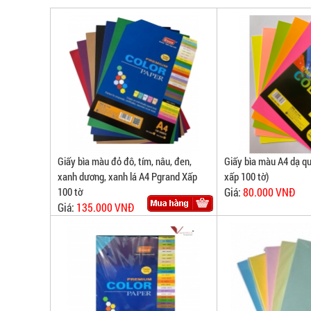
Giấy bìa màu đỏ đô, tím, nâu, đen,
Giấy bìa màu A4 dạ q
xanh dương, xanh lá A4 Pgrand Xấp
xấp 100 tờ)
100 tờ
Giá:
80.000 VNĐ
Giá:
135.000 VNĐ