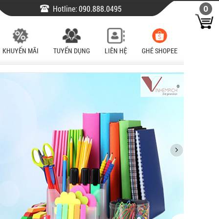
Hotline:
090.888.0495
0
KHUYẾN MÃI
TUYỂN DỤNG
LIÊN HỆ
GHÉ SHOPEE