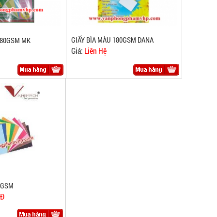
GIẤY BÌA MÀU 180GSM DANA
180GSM MK
Giá:
Liên Hệ
0GSM
NĐ