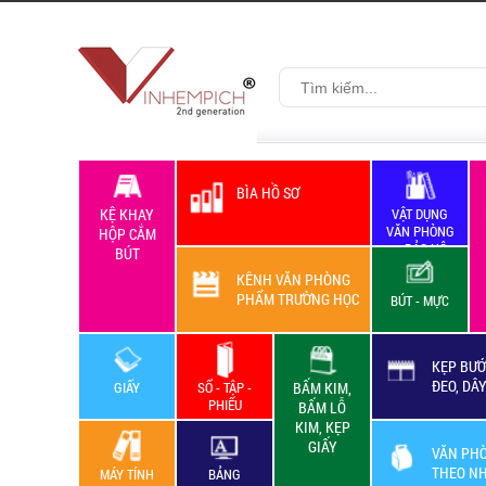
BÌA HỒ SƠ
KỆ KHAY
VẬT DỤNG
VĂN PHÒNG
HỘP CẮM
+ BẢO HỘ
BÚT
LAO ĐỘNG
KÊNH VĂN PHÒNG
PHẨM TRƯỜNG HỌC
BÚT - MỰC
KẸP BƯỚ
ĐEO, DÂ
GIẤY
SỔ - TẬP -
BẤM KIM,
PHIẾU
BẤM LỖ
KIM, KẸP
GIẤY
VĂN PH
THEO N
MÁY TÍNH
BẢNG