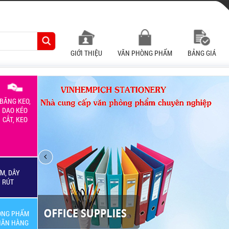
GIỚI THIỆU
VĂN PHÒNG PHẨM
BẢNG GIÁ
BĂNG KEO,
DAO KÉO
CẮT, KEO
M, DÂY
Y RÚT
ÒNG PHẨM
HÃN HÀNG