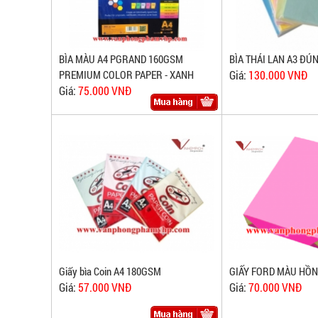
BÌA MÀU A4 PGRAND 160GSM
BÌA THÁI LAN A3 ĐÚ
PREMIUM COLOR PAPER - XANH
Giá:
130.000 VNĐ
Giá:
75.000 VNĐ
Giấy bìa Coin A4 180GSM
GIẤY FORD MÀU HỒN
Giá:
57.000 VNĐ
Giá:
70.000 VNĐ