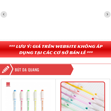
*** Lưu ý: Giá trên website không áp
dụng tại các cơ sở bán lẻ ***
BÚT DẠ QUANG