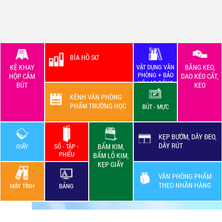
BÌA HỒ SƠ
KỆ KHAY
VẬT DỤNG VĂN
BĂNG KEO,
PHÒNG + BẢO
HỘP CẮM
DAO KÉO CẮT,
HỘ LAO ĐỘNG
BÚT
KEO
KÊNH VĂN PHÒNG
PHẨM TRƯỜNG HỌC
BÚT - MỰC
KẸP BƯỚM, DÂY ĐEO,
DÂY RÚT
GIẤY
SỔ - TẬP -
BẤM KIM,
PHIẾU
BẤM LỖ KIM,
KẸP GIẤY
VĂN PHÒNG PHẨM
THEO NHÃN HÀNG
MÁY TÍNH
BẢNG