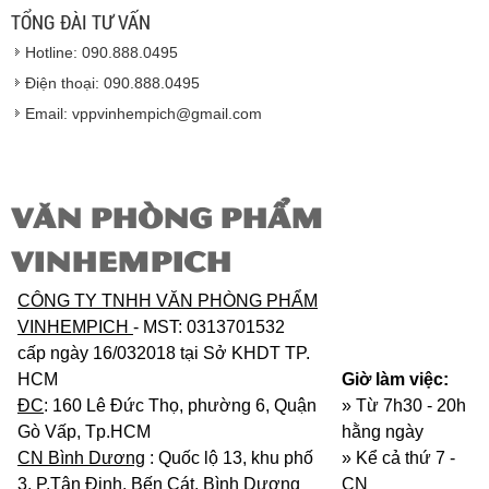
lượng của nhà sản xuất.
TỔNG ĐÀI TƯ VẤN
Vinhempich
sẽ thay mặt quý khách thực hiện chế
Hotline: 090.888.0495
độ bảo hành sản phẩm đối với nhà sản xuất hoặc
nhà nhập khẩu nếu sản phẩm bị lỗi hoặc hỏng hóc
Điện thoại: 090.888.0495
nhưng vẫn còn trong thời hạn bảo hành.
Email: vppvinhempich@gmail.com
VĂN PHÒNG PHẨM
VINHEMPICH
CÔNG TY TNHH VĂN PHÒNG PHẨM
VINHEMPICH
- MST: 0313701532
cấp ngày 16/032018 tại Sở KHDT TP.
HCM
Giờ làm việc:
ĐC
: 160 Lê Đức Thọ, phường 6, Quận
» Từ 7h30 - 20h
Gò Vấp, Tp.HCM
hằng ngày
CN Bình Dương
: Quốc lộ 13, khu phố
»
Kể cả thứ 7 -
3, P.Tân Định, Bến Cát, Bình Dương
CN