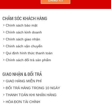
địa chỉ khách hàng cung cấp.
Vinhempich
- Thời hạn ước tính việc vận chuyển : Trong vòng 24h kể
từ sau khi nhận được xác nhận đơn hàng.
CHĂM SÓC KHÁCH HÀNG
Vinhempich
Chính sách bảo mật
Vinhempich
Chính sách kinh doanh
Chính sách giao nhận
Chinh sách vận chuyển
CAM KẾT CHẤT LƯỢNG
Qui định hình thức thanh toán
Chính sách đổi trả sản phẩm
Vinhempich
GIAO NHẬN & ĐỔI TRẢ
GIAO HÀNG MIỄN PHÍ
Vinhempich
ĐỔI TRẢ HÀNG TRONG 10 NGÀY
THANH TOÁN KHI NHẬN HÀNG
Hàng hóa được giao cho quý khách là hàng mới
HÓA ĐƠN TÀI CHÍNH
100% nguyên đai nguyên kiện.
Hàng giao đảm bảo theo đúng tiêu chuẩn chất