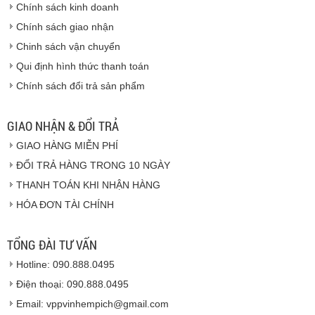
Vinhempich
Chính sách kinh doanh
Chính sách giao nhận
Chinh sách vận chuyển
CAM KẾT CHẤT LƯỢNG
Qui định hình thức thanh toán
Chính sách đổi trả sản phẩm
Vinhempich
GIAO NHẬN & ĐỔI TRẢ
GIAO HÀNG MIỄN PHÍ
Vinhempich
ĐỔI TRẢ HÀNG TRONG 10 NGÀY
THANH TOÁN KHI NHẬN HÀNG
Hàng hóa được giao cho quý khách là hàng mới
HÓA ĐƠN TÀI CHÍNH
100% nguyên đai nguyên kiện.
Hàng giao đảm bảo theo đúng tiêu chuẩn chất
lượng của nhà sản xuất.
TỔNG ĐÀI TƯ VẤN
Vinhempich
sẽ thay mặt quý khách thực hiện chế
Hotline: 090.888.0495
độ bảo hành sản phẩm đối với nhà sản xuất hoặc
nhà nhập khẩu nếu sản phẩm bị lỗi hoặc hỏng hóc
Điện thoại: 090.888.0495
nhưng vẫn còn trong thời hạn bảo hành.
Email: vppvinhempich@gmail.com