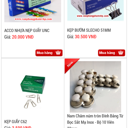
KẸP BƯỚM SLECHO 51MM
ACCO NHỰA NẸP GIẤY UNC
Giá:
30.500 VNĐ
Giá:
20.000 VNĐ
Nam Châm núm tròn Đính Bảng Từ
KẸP GIẤY C62
Bọc Sắt Mạ Inox - Bộ 10 Viên
Giá:
3.500 VNĐ