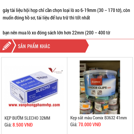
gáy tài liệu hội họp chỉ cần chọn loại lò xo 6-19mm (30 – 170 tờ), còn
muốn đóng hồ sơ, tài liệu để lưu trữ thì tốt nhất
bạn nên mua lò xo đóng sách lớn hơn 22mm (200 – 400 tờ
SẢN PHẨM KHÁC
Kẹp sắt màu Comix B3632 41mm
KẸP BƯỚM SLECHO 32MM
Giá:
70.000 VNĐ
Giá:
8.500 VNĐ