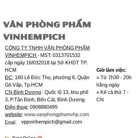
VĂN PHÒNG PHẨM
VINHEMPICH
CÔNG TY TNHH VĂN PHÒNG PHẨM
VINHEMPICH
- MST: 0313701532
cấp ngày 16/032018 tại Sở KHDT TP.
HCM
Giờ làm việc:
ĐC
: 160 Lê Đức Thọ, phường 6, Quận
» Từ 7h30 - 20h
Gò Vấp, Tp.HCM
hằng ngày
CN Bình Dương
: Quốc lộ 13, khu phố
»
Kể cả thứ 7 -
3, P.Tân Định, Bến Cát, Bình Dương
CN
Điện thoại
: 0908880495
website
:
www.vanphongphamvhp.com
: vppvinhempich@gmail.com
Email
Đang Online:
36