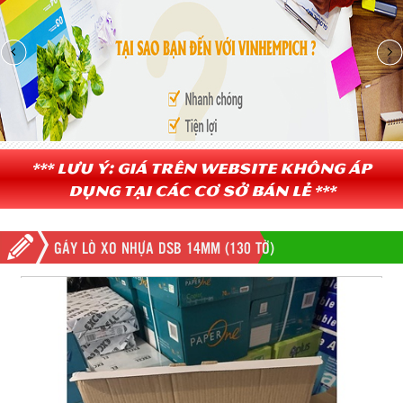
*** Lưu ý: Giá trên website không áp
dụng tại các cơ sở bán lẻ ***
GÁY LÒ XO NHỰA DSB 14MM (130 TỜ)