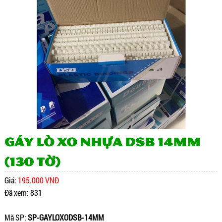
Gáy Lò Xo Nhựa DSB 14mm
(130 tờ)
Giá:
195.000 VNĐ
Đã xem: 831
Mã SP:
SP-GAYLOXODSB-14MM