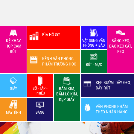
BÌA HỒ SƠ
KỆ KHAY
VẬT DỤNG VĂN
BĂNG KEO,
PHÒNG + BẢO
HỘP CẮM
DAO KÉO CẮT,
HỘ LAO ĐỘNG
BÚT
KEO
KÊNH VĂN PHÒNG
PHẨM TRƯỜNG HỌC
BÚT - MỰC
KẸP BƯỚM, DÂY ĐEO,
DÂY RÚT
GIẤY
SỔ - TẬP -
BẤM KIM,
PHIẾU
BẤM LỖ KIM,
KẸP GIẤY
VĂN PHÒNG PHẨM
THEO NHÃN HÀNG
MÁY TÍNH
BẢNG