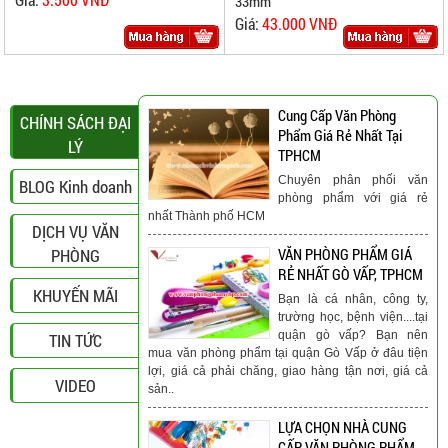
33mm
Giá:
43.000 VNĐ
Cung Cấp Văn Phòng
CHÍNH SÁCH ĐẠI
Phẩm Giá Rẻ Nhất Tại
LÝ
TPHCM
Chuyên phân phối văn
BLOG Kinh doanh
phòng phẩm với giá rẻ
nhất Thành phố HCM
DỊCH VỤ VĂN
PHÒNG
VĂN PHÒNG PHẨM GIÁ
RẺ NHẤT GÒ VẤP, TPHCM
KHUYẾN MÃI
Bạn là cá nhân, công ty,
trường học, bệnh viện....tại
quận gò vấp? Bạn nên
TIN TỨC
mua văn phòng phẩm tại quận Gò Vấp ở đâu tiện
lợi, giá cả phải chăng, giao hàng tận nơi, giá cả
VIDEO
sản..
LỰA CHỌN NHÀ CUNG
CẤP VĂN PHÒNG PHẨM