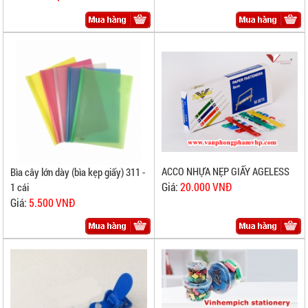
ACCO NHỰA NẸP GIẤY AGELESS
Bìa cây lớn dày (bìa kẹp giấy) 311 -
Giá:
20.000 VNĐ
1 cái
Giá:
5.500 VNĐ