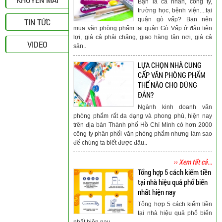
Bạn là cá nhân, công ty,
trường học, bệnh viện....tại
quận gò vấp? Bạn nên
TIN TỨC
mua văn phòng phẩm tại quận Gò Vấp ở đâu tiện
lợi, giá cả phải chăng, giao hàng tận nơi, giá cả
VIDEO
sản..
LỰA CHỌN NHÀ CUNG
CẤP VĂN PHÒNG PHẨM
THẾ NÀO CHO ĐÚNG
ĐẮN?
Ngành kinh doanh văn
phòng phẩm rất đa dạng và phong phú, hiện nay
trên địa bàn Thành phố Hồ Chí Minh có hơn 2000
công ty phân phối văn phòng phẩm nhưng làm sao
để chúng ta biết được đâu..
›› Xem tất cả...
Tổng hợp 5 cách kiếm tiền
tại nhà hiệu quả phổ biến
nhất hiện nay
Tổng hợp 5 cách kiếm tiền
tại nhà hiệu quả phổ biến
nhất hiện nay