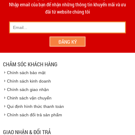
hạn 10 ngày
Dương
Nhập email của bạn để nhận những thông tin khuyến mãi và ưu
- Phương thức vận chuyển do hai bên thỏa thuận và thực
đãi từ website chúng tôi
hiện trên tinh thần hợp tác, thiện chí.
- Khách hàng có thể đến
giao dịch trực tiếp tại
công ty
chúng tôi
- Hoặc chúng tôi sẽ
cử nhân viên giao hàng
theo đúng
địa chỉ khách hàng cung cấp.
Vinhempich
- Thời hạn ước tính việc vận chuyển : Trong vòng 24h kể
từ sau khi nhận được xác nhận đơn hàng.
CHĂM SÓC KHÁCH HÀNG
Vinhempich
Chính sách bảo mật
Vinhempich
Chính sách kinh doanh
Chính sách giao nhận
Chinh sách vận chuyển
CAM KẾT CHẤT LƯỢNG
Qui định hình thức thanh toán
Chính sách đổi trả sản phẩm
Vinhempich
GIAO NHẬN & ĐỔI TRẢ