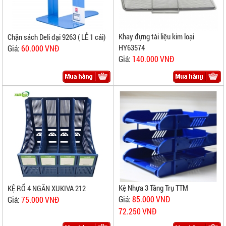
Khay đựng tài liệu kim loại
Chặn sách Deli đại 9263 ( LẺ 1 cái)
HY63574
Giá:
60.000 VNĐ
Giá:
140.000 VNĐ
Kệ Nhựa 3 Tầng Trụ TTM
KỆ RỔ 4 NGĂN XUKIVA 212
Giá:
85.000 VNĐ
Giá:
75.000 VNĐ
72.250 VNĐ