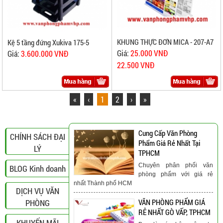
KHUNG THỰC ĐƠN MICA - 207-A7
Kệ 5 tầng đứng Xukiva 175-5
Giá:
25.000 VNĐ
Giá:
3.600.000 VNĐ
22.500 VNĐ
«
‹
1
2
›
»
Cung Cấp Văn Phòng
CHÍNH SÁCH ĐẠI
Phẩm Giá Rẻ Nhất Tại
LÝ
TPHCM
Chuyên phân phối văn
BLOG Kinh doanh
phòng phẩm với giá rẻ
nhất Thành phố HCM
DỊCH VỤ VĂN
PHÒNG
VĂN PHÒNG PHẨM GIÁ
RẺ NHẤT GÒ VẤP, TPHCM
KHUYẾN MÃI