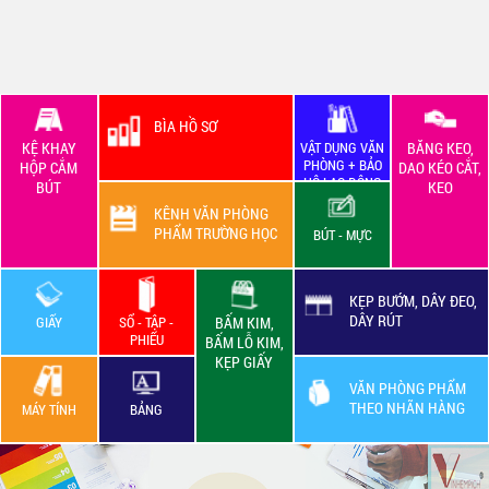
BÌA HỒ SƠ
KỆ KHAY
VẬT DỤNG VĂN
BĂNG KEO,
PHÒNG + BẢO
HỘP CẮM
DAO KÉO CẮT,
HỘ LAO ĐỘNG
BÚT
KEO
KÊNH VĂN PHÒNG
PHẨM TRƯỜNG HỌC
BÚT - MỰC
KẸP BƯỚM, DÂY ĐEO,
DÂY RÚT
GIẤY
SỔ - TẬP -
BẤM KIM,
PHIẾU
BẤM LỖ KIM,
KẸP GIẤY
VĂN PHÒNG PHẨM
THEO NHÃN HÀNG
MÁY TÍNH
BẢNG