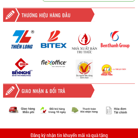
THƯƠNG HIỆU HÀNG ĐẦU
GIAO NHẬN & ĐỔI TRẢ
-
Giao hàng miễn phí
Vinhempich
tất cả các đơn hàng trên
2.000.000đ khu vực TPHCM và
Vinhempich
5.000.000
tại Bình
thời
Đăng ký nhận tin khuyến mãi và quà tặng