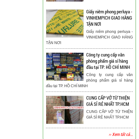
Giấy niêm phong perluya -
VINHEMPICH GIAO HÀNG
TẬN NƠI
Giấy niêm phong perluya -
VINHEMPICH GIAO HÀNG
TẬN NƠI
Công ty cung cấp văn
phòng phẩm giá sỉ hàng
đầu tại TP. HỒ CHÍ MINH
Công ty cung cấp văn
phòng phẩm giá sỉ hàng
đầu tại TP. HỒ CHÍ MINH
CUNG CẤP VỞ TỪ THIỆN
GIÁ SỈ RẺ NHẤT TP.HCM
CUNG CẤP VỞ TỪ THIỆN
GIÁ SỈ RẺ NHẤT TP.HCM
›› Xem tất cả...