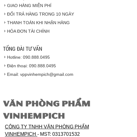
GIAO HÀNG MIỄN PHÍ
Vinhempich
ĐỔI TRẢ HÀNG TRONG 10 NGÀY
THANH TOÁN KHI NHẬN HÀNG
Hàng hóa được giao cho quý khách là hàng mới
HÓA ĐƠN TÀI CHÍNH
100% nguyên đai nguyên kiện.
Hàng giao đảm bảo theo đúng tiêu chuẩn chất
lượng của nhà sản xuất.
TỔNG ĐÀI TƯ VẤN
Vinhempich
sẽ thay mặt quý khách thực hiện chế
Hotline: 090.888.0495
độ bảo hành sản phẩm đối với nhà sản xuất hoặc
nhà nhập khẩu nếu sản phẩm bị lỗi hoặc hỏng hóc
Điện thoại: 090.888.0495
nhưng vẫn còn trong thời hạn bảo hành.
Email: vppvinhempich@gmail.com
VĂN PHÒNG PHẨM
VINHEMPICH
CÔNG TY TNHH VĂN PHÒNG PHẨM
VINHEMPICH
- MST: 0313701532