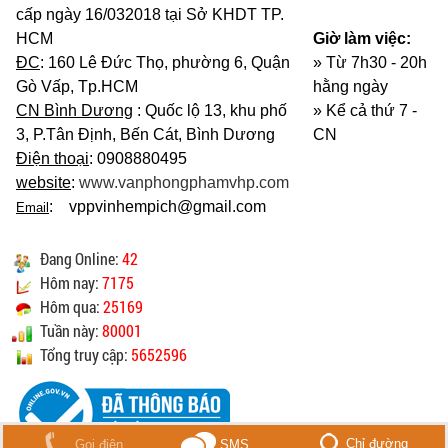
cấp ngày 16/032018 tại Sở KHDT TP.
HCM
Giờ làm việc:
ĐC
: 160 Lê Đức Thọ, phường 6, Quận
» Từ 7h30 - 20h
Gò Vấp, Tp.HCM
hằng ngày
CN Bình Dương
: Quốc lộ 13, khu phố
»
Kể cả thứ 7 -
3, P.Tân Định, Bến Cát, Bình Dương
CN
Điện thoại
: 0908880495
website
:
www.vanphongphamvhp.com
: vppvinhempich@gmail.com
Email
Đang Online:
42
Hôm nay:
7175
Hôm qua:
25169
Tuần này:
80001
Tổng truy cập:
5652596
Chỉ đường
Gọi điện
SMS