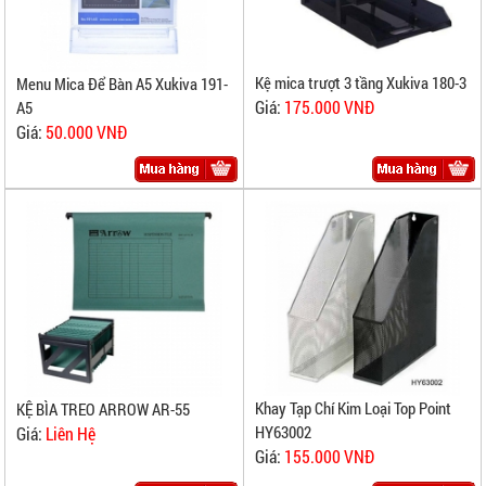
Kệ mica trượt 3 tầng Xukiva 180-3
Menu Mica Để Bàn A5 Xukiva 191-
Giá:
175.000 VNĐ
A5
Giá:
50.000 VNĐ
Khay Tạp Chí Kim Loại Top Point
KỆ BÌA TREO ARROW AR-55
HY63002
Giá:
Liên Hệ
Giá:
155.000 VNĐ