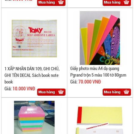
Giấy photo màu A4 dạ quang
1 XẤP NHÃN DÁN 109, GHI CHÚ,
Pgrand trộn 5 màu 100 tờ 80gsm
GHI TÊN DECAL Sách book note
Giá:
70.000 VNĐ
book
Giá:
10.000 VNĐ