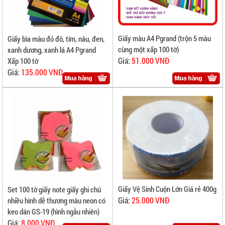
Giấy màu A4 Pgrand (trộn 5 màu
Giấy bìa màu đỏ đô, tím, nâu, đen,
cùng một xấp 100 tờ)
xanh dương, xanh lá A4 Pgrand
Giá:
51.000 VNĐ
Xấp 100 tờ
Giá:
135.000 VNĐ
Giấy Vệ Sinh Cuộn Lớn Giá rẻ 400g
Set 100 tờ giấy note giấy ghi chú
Giá:
25.000 VNĐ
nhiều hình dễ thương màu neon có
keo dán GS-19 (hình ngẫu nhiên)
Giá:
8.000 VNĐ