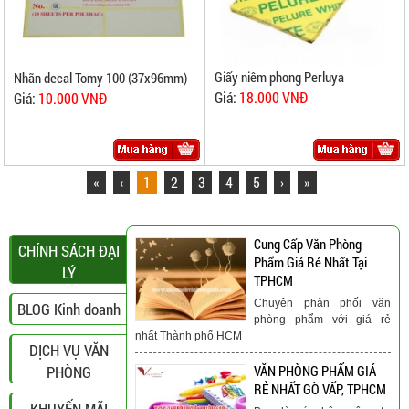
Giấy niêm phong Perluya
Nhãn decal Tomy 100 (37x96mm)
Giá:
18.000 VNĐ
Giá:
10.000 VNĐ
«
‹
1
2
3
4
5
›
»
Cung Cấp Văn Phòng
CHÍNH SÁCH ĐẠI
Phẩm Giá Rẻ Nhất Tại
LÝ
TPHCM
Chuyên phân phối văn
BLOG Kinh doanh
phòng phẩm với giá rẻ
nhất Thành phố HCM
DỊCH VỤ VĂN
PHÒNG
VĂN PHÒNG PHẨM GIÁ
RẺ NHẤT GÒ VẤP, TPHCM
KHUYẾN MÃI