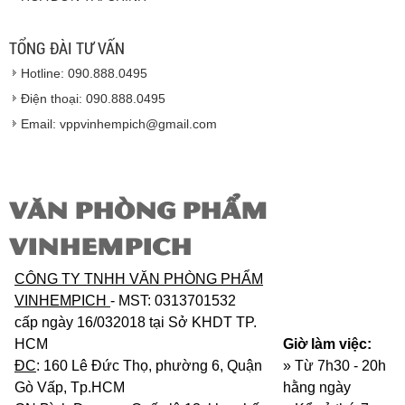
Hàng giao đảm bảo theo đúng tiêu chuẩn chất
lượng của nhà sản xuất.
TỔNG ĐÀI TƯ VẤN
Vinhempich
sẽ thay mặt quý khách thực hiện chế
Hotline: 090.888.0495
độ bảo hành sản phẩm đối với nhà sản xuất hoặc
nhà nhập khẩu nếu sản phẩm bị lỗi hoặc hỏng hóc
Điện thoại: 090.888.0495
nhưng vẫn còn trong thời hạn bảo hành.
Email: vppvinhempich@gmail.com
VĂN PHÒNG PHẨM
VINHEMPICH
CÔNG TY TNHH VĂN PHÒNG PHẨM
VINHEMPICH
- MST: 0313701532
cấp ngày 16/032018 tại Sở KHDT TP.
HCM
Giờ làm việc:
ĐC
: 160 Lê Đức Thọ, phường 6, Quận
» Từ 7h30 - 20h
Gò Vấp, Tp.HCM
hằng ngày