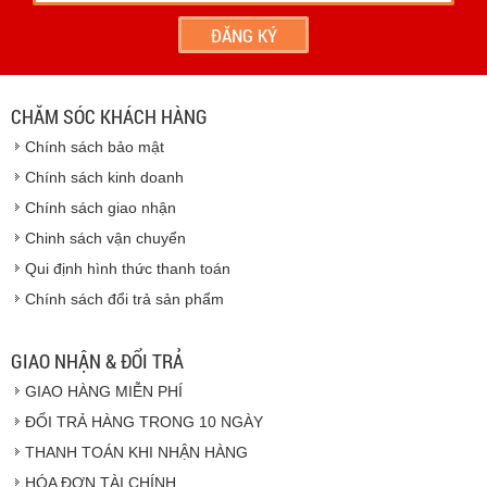
- Hoặc chúng tôi sẽ
cử nhân viên giao hàng
theo đúng
địa chỉ khách hàng cung cấp.
Vinhempich
- Thời hạn ước tính việc vận chuyển : Trong vòng 24h kể
từ sau khi nhận được xác nhận đơn hàng.
CHĂM SÓC KHÁCH HÀNG
Vinhempich
Chính sách bảo mật
Vinhempich
Chính sách kinh doanh
Chính sách giao nhận
Chinh sách vận chuyển
CAM KẾT CHẤT LƯỢNG
Qui định hình thức thanh toán
Chính sách đổi trả sản phẩm
Vinhempich
GIAO NHẬN & ĐỔI TRẢ
GIAO HÀNG MIỄN PHÍ
Vinhempich
ĐỔI TRẢ HÀNG TRONG 10 NGÀY
THANH TOÁN KHI NHẬN HÀNG
Hàng hóa được giao cho quý khách là hàng mới
HÓA ĐƠN TÀI CHÍNH
100% nguyên đai nguyên kiện.