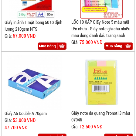
LỐC 10 XẤP Giấy Note 5 màu mũi
Giấy in ảnh 1 mặt bóng 50 tờ định
tên nhựa - Giấy note ghi chú nhiều
lượng 210gsm NTS
màu dùng đánh dấu trang sách
Giá:
67.000 VNĐ
Giá:
75.000 VNĐ
Giấy note dạ quang Pronoti 3 màu
Giấy A5 Double A 70gsm
07046
Giá:
53.000 VNĐ
Giá:
12.500 VNĐ
47.700 VNĐ