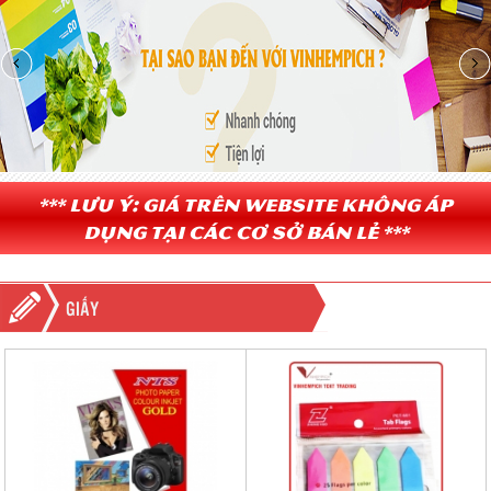
*** Lưu ý: Giá trên website không áp
dụng tại các cơ sở bán lẻ ***
GIẤY