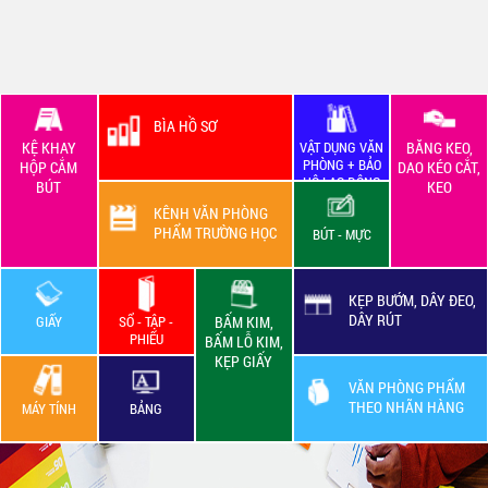
BÌA HỒ SƠ
KỆ KHAY
VẬT DỤNG VĂN
BĂNG KEO,
PHÒNG + BẢO
HỘP CẮM
DAO KÉO CẮT,
HỘ LAO ĐỘNG
BÚT
KEO
KÊNH VĂN PHÒNG
PHẨM TRƯỜNG HỌC
BÚT - MỰC
KẸP BƯỚM, DÂY ĐEO,
DÂY RÚT
GIẤY
SỔ - TẬP -
BẤM KIM,
PHIẾU
BẤM LỖ KIM,
KẸP GIẤY
VĂN PHÒNG PHẨM
THEO NHÃN HÀNG
MÁY TÍNH
BẢNG