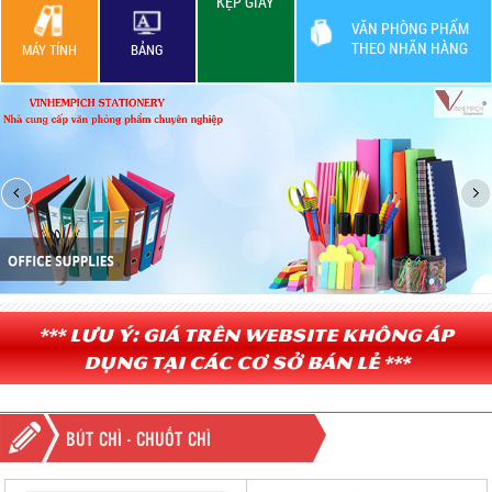
KẸP GIẤY
VĂN PHÒNG PHẨM
THEO NHÃN HÀNG
MÁY TÍNH
BẢNG
*** Lưu ý: Giá trên website không áp
dụng tại các cơ sở bán lẻ ***
BÚT CHÌ - CHUỐT CHÌ