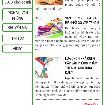
Chuyên phân phối văn
BLOG Kinh doanh
phòng phẩm với giá rẻ
nhất Thành phố HCM
DỊCH VỤ VĂN
PHÒNG
VĂN PHÒNG PHẨM GIÁ
RẺ NHẤT GÒ VẤP, TPHCM
KHUYẾN MÃI
Bạn là cá nhân, công ty,
trường học, bệnh viện....tại
quận gò vấp? Bạn nên
TIN TỨC
mua văn phòng phẩm tại quận Gò Vấp ở đâu tiện
lợi, giá cả phải chăng, giao hàng tận nơi, giá cả
VIDEO
sản..
LỰA CHỌN NHÀ CUNG
CẤP VĂN PHÒNG PHẨM
THẾ NÀO CHO ĐÚNG
ĐẮN?
Ngành kinh doanh văn
phòng phẩm rất đa dạng và phong phú, hiện nay
trên địa bàn Thành phố Hồ Chí Minh có hơn 2000
công ty phân phối văn phòng phẩm nhưng làm sao
để chúng ta biết được đâu..
›› Xem tất cả...