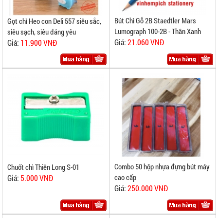
Bút Chì Gỗ 2B Staedtler Mars
Gọt chì Heo con Deli 557 siêu sắc,
Lumograph 100-2B - Thân Xanh
siêu sạch, siêu đáng yêu
Giá:
21.060 VNĐ
Giá:
11.900 VNĐ
Combo 50 hộp nhựa đựng bút máy
Chuốt chì Thiên Long S-01
cao cấp
Giá:
5.000 VNĐ
Giá:
250.000 VNĐ