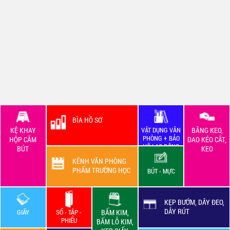
BÌA HỒ SƠ
KỆ KHAY
VẬT DỤNG VĂN
BĂNG KEO,
PHÒNG + BẢO
HỘP CẮM
DAO KÉO CẮT,
HỘ LAO ĐỘNG
BÚT
KEO
KÊNH VĂN PHÒNG
PHẨM TRƯỜNG HỌC
BÚT - MỰC
KẸP BƯỚM, DÂY ĐEO,
DÂY RÚT
GIẤY
SỔ - TẬP -
BẤM KIM,
PHIẾU
BẤM LỖ KIM,