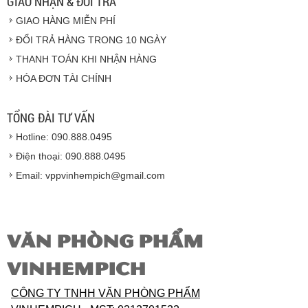
GIAO NHẬN & ĐỔI TRẢ
GIAO HÀNG MIỄN PHÍ
Vinhempich
ĐỔI TRẢ HÀNG TRONG 10 NGÀY
THANH TOÁN KHI NHẬN HÀNG
Hàng hóa được giao cho quý khách là hàng mới
HÓA ĐƠN TÀI CHÍNH
100% nguyên đai nguyên kiện.
Hàng giao đảm bảo theo đúng tiêu chuẩn chất
lượng của nhà sản xuất.
TỔNG ĐÀI TƯ VẤN
Vinhempich
sẽ thay mặt quý khách thực hiện chế
Hotline: 090.888.0495
độ bảo hành sản phẩm đối với nhà sản xuất hoặc
nhà nhập khẩu nếu sản phẩm bị lỗi hoặc hỏng hóc
Điện thoại: 090.888.0495
nhưng vẫn còn trong thời hạn bảo hành.
Email: vppvinhempich@gmail.com
VĂN PHÒNG PHẨM
VINHEMPICH
CÔNG TY TNHH VĂN PHÒNG PHẨM