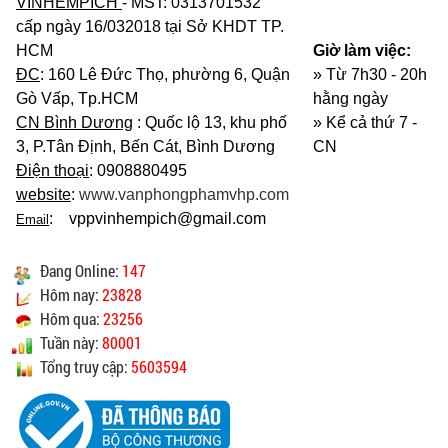
VINHEMPICH
- MST: 0313701532
cấp ngày 16/032018 tại Sở KHDT TP.
HCM
Giờ làm việc:
ĐC
: 160 Lê Đức Thọ, phường 6, Quận
» Từ 7h30 - 20h
Gò Vấp, Tp.HCM
hằng ngày
CN Bình Dương
: Quốc lộ 13, khu phố
»
Kể cả thứ 7 -
3, P.Tân Định, Bến Cát, Bình Dương
CN
Điện thoại
: 0908880495
website
:
www.vanphongphamvhp.com
: vppvinhempich@gmail.com
Email
Đang Online:
147
Hôm nay:
23828
Hôm qua:
23256
Tuần này:
80001
Tổng truy cập:
5603594