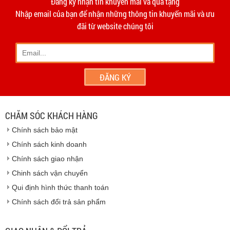
Đăng ký nhận tin khuyến mãi và quà tặng
hạn 10 ngày
Dương
Nhập email của bạn để nhận những thông tin khuyến mãi và ưu
- Phương thức vận chuyển do hai bên thỏa thuận và thực
đãi từ website chúng tôi
hiện trên tinh thần hợp tác, thiện chí.
- Khách hàng có thể đến
giao dịch trực tiếp tại
công ty
chúng tôi
- Hoặc chúng tôi sẽ
cử nhân viên giao hàng
theo đúng
địa chỉ khách hàng cung cấp.
Vinhempich
- Thời hạn ước tính việc vận chuyển : Trong vòng 24h kể
từ sau khi nhận được xác nhận đơn hàng.
CHĂM SÓC KHÁCH HÀNG
Vinhempich
Chính sách bảo mật
Vinhempich
Chính sách kinh doanh
Chính sách giao nhận
Chinh sách vận chuyển
CAM KẾT CHẤT LƯỢNG
Qui định hình thức thanh toán
Chính sách đổi trả sản phẩm
Vinhempich