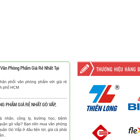
 Văn Phòng Phẩm Giá Rẻ Nhất Tại
THƯƠNG HIỆU HÀNG 
hân phối văn phòng phẩm với giá rẻ
nh phố HCM
G PHẨM GIÁ RẺ NHẤT GÒ VẤP,
á nhân, công ty, trường học, bệnh
ại quận gò vấp? Bạn nên mua văn phòng
quận Gò Vấp ở đâu tiện lợi, giá cả phải
ản..