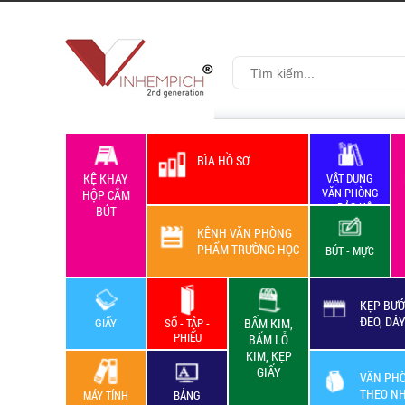
BÌA HỒ SƠ
KỆ KHAY
VẬT DỤNG
VĂN PHÒNG
HỘP CẮM
+ BẢO HỘ
BÚT
LAO ĐỘNG
KÊNH VĂN PHÒNG
PHẨM TRƯỜNG HỌC
BÚT - MỰC
KẸP BƯỚ
ĐEO, DÂ
GIẤY
SỔ - TẬP -
BẤM KIM,
PHIẾU
BẤM LỖ
KIM, KẸP
GIẤY
VĂN PH
THEO N
MÁY TÍNH
BẢNG