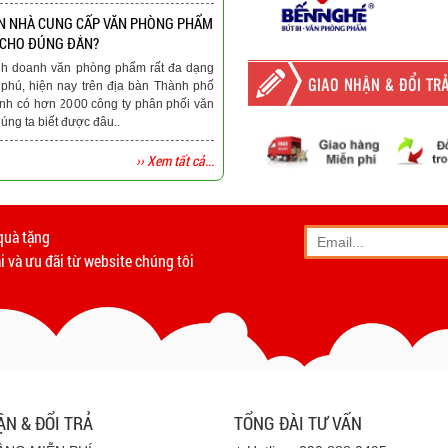
N NHÀ CUNG CẤP VĂN PHÒNG PHẨM
 CHO ĐÚNG ĐẮN?
nh doanh văn phòng phẩm rất đa dạng
GIAO NHẬN & ĐỔI TR
phú, hiện nay trên địa bàn Thành phố
nh có hơn 2000 công ty phân phối văn
ng ta biết được đâu..
›› Xem tất cả...
-
Giao hàng miễn phí
tất c
Vinhempich
quà tặng
- Phương thức vận chuyển
 và ưu đãi từ website chúng tôi
- Khách hàng có th
- Hoặc chúng tôi sẽ
cử n
Vinhempich
- Thời hạn ước tính việ
ẬN & ĐỔI TRẢ
TỔNG ĐÀI TƯ VẤN