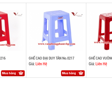
0216
GHẾ CAO ĐẠI DUY TÂN No.0217
GHẾ CAO VUÔNG
Giá:
Liên Hệ
Giá:
Liên Hệ