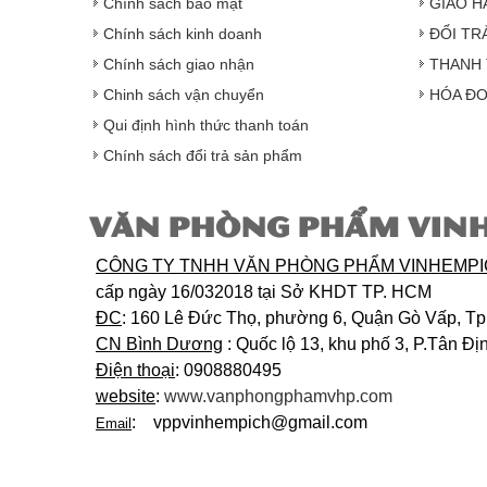
Chính sách bảo mật
GIAO H
Chính sách kinh doanh
ĐỔI TR
Chính sách giao nhận
THANH 
Chinh sách vận chuyển
HÓA ĐƠ
Qui định hình thức thanh toán
Chính sách đổi trả sản phẩm
VĂN PHÒNG PHẨM VIN
CÔNG TY TNHH VĂN PHÒNG PHẨM VINHEMP
cấp ngày 16/032018 tại Sở KHDT TP. HCM
ĐC
: 160 Lê Đức Thọ, phường 6, Quận Gò Vấp, T
CN Bình Dương
: Quốc lộ 13, khu phố 3, P.Tân Đ
Điện thoại
: 0908880495
website
:
www.vanphongphamvhp.com
: vppvinhempich@gmail.com
Email