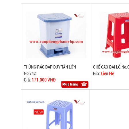
THÙNG RÁC ĐẠP DUY TÂN LỚN
GHẾ CAO ĐẠI LỔ No.
No.742
Giá:
Liên Hệ
Giá:
171.000 VNĐ