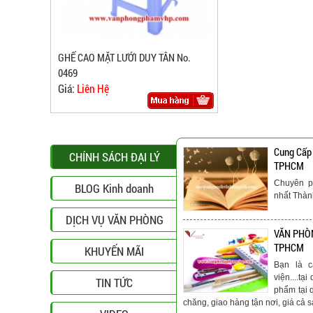
GHẾ CAO MẶT LƯỚI DUY TÂN No.
0469
Giá:
Liên Hệ
Cung Cấp
CHÍNH SÁCH ĐẠI LÝ
TPHCM
Chuyên p
BLOG Kinh doanh
nhất Thà
DỊCH VỤ VĂN PHÒNG
VĂN PHÒN
TPHCM
KHUYẾN MÃI
Bạn là c
viện....t
TIN TỨC
phẩm tại 
chăng, giao hàng tận nơi, giá cả s