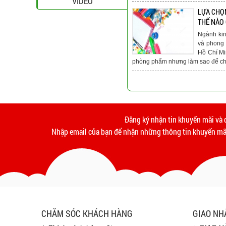
VIDEO
LỰA CHỌ
THẾ NÀO
Ngành ki
và phong 
Hồ Chí Mi
phòng phẩm nhưng làm sao để chú
Đăng ký nhận tin khuyến mãi và 
Nhập email của bạn để nhận những thông tin khuyến mãi
CHĂM SÓC KHÁCH HÀNG
GIAO NH