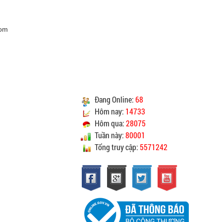
CAM KẾT CHẤT LƯỢNG
com
Vinhempich
Vinhempich
ao cho quý khách là hàng mới 100% nguyên đai
nguyên kiện.
Đang Online:
68
heo đúng tiêu chuẩn chất lượng của nhà sản xuất.
Hôm nay:
14733
ay mặt quý khách thực hiện chế độ bảo hành sản
Hôm qua:
28075
sản xuất hoặc nhà nhập khẩu nếu sản phẩm bị lỗi
Tuần này:
80001
óc nhưng vẫn còn trong thời hạn bảo hành.
Tổng truy cập:
5571242