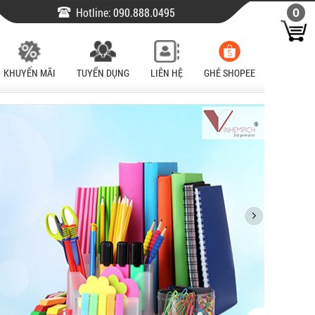
Hotline:
090.888.0495
0
KHUYẾN MÃI
TUYỂN DỤNG
LIÊN HỆ
GHÉ SHOPEE