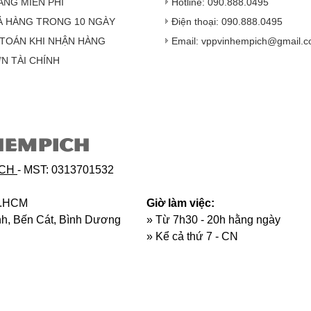
ÀNG MIỄN PHÍ
Hotline: 090.888.0495
Ả HÀNG TRONG 10 NGÀY
Điện thoại: 090.888.0495
TOÁN KHI NHẬN HÀNG
Email: vppvinhempich@gmail.
N TÀI CHÍNH
Hàng hóa được gi
HEMPICH
Hàng giao đảm bảo t
Vinhempich
sẽ th
ICH
- MST: 0313701532
phẩm đối với nhà 
hoặc hỏng h
p.HCM
Giờ làm việc:
ịnh, Bến Cát, Bình Dương
» Từ 7h30 - 20h hằng ngày
»
Kể cả thứ 7 - CN