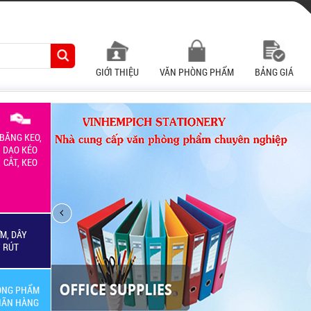
GIỚI THIỆU
VĂN PHÒNG PHẨM
BẢNG GIÁ
BĂNG KEO,
DAO KÉO
CẮT, KEO
M, DÂY
Y RÚT
ÒNG PHẨM
HÃN HÀNG