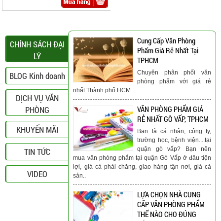
Cung Cấp Văn Phòng
CHÍNH SÁCH ĐẠI
Phẩm Giá Rẻ Nhất Tại
LÝ
TPHCM
Chuyên phân phối văn
BLOG Kinh doanh
phòng phẩm với giá rẻ
nhất Thành phố HCM
DỊCH VỤ VĂN
PHÒNG
VĂN PHÒNG PHẨM GIÁ
RẺ NHẤT GÒ VẤP, TPHCM
KHUYẾN MÃI
Bạn là cá nhân, công ty,
trường học, bệnh viện....tại
quận gò vấp? Bạn nên
TIN TỨC
mua văn phòng phẩm tại quận Gò Vấp ở đâu tiện
lợi, giá cả phải chăng, giao hàng tận nơi, giá cả
VIDEO
sản..
LỰA CHỌN NHÀ CUNG
CẤP VĂN PHÒNG PHẨM
THẾ NÀO CHO ĐÚNG