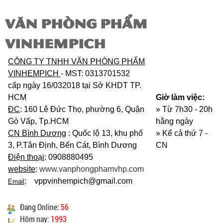
VĂN PHÒNG PHẨM
VINHEMPICH
CÔNG TY TNHH VĂN PHÒNG PHẨM
VINHEMPICH
- MST: 0313701532
cấp ngày 16/032018 tại Sở KHDT TP.
HCM
Giờ làm việc:
ĐC
: 160 Lê Đức Thọ, phường 6, Quận
» Từ 7h30 - 20h
Gò Vấp, Tp.HCM
hằng ngày
CN Bình Dương
: Quốc lộ 13, khu phố
»
Kể cả thứ 7 -
3, P.Tân Định, Bến Cát, Bình Dương
CN
Điện thoại
: 0908880495
website
:
www.vanphongphamvhp.com
: vppvinhempich@gmail.com
Email
Đang Online:
56
Hôm nay:
1993