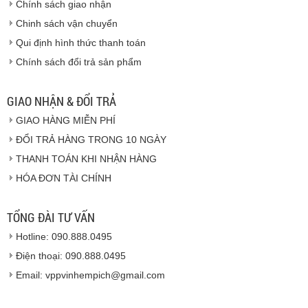
Chính sách giao nhận
Chinh sách vận chuyển
CAM KẾT CHẤT LƯỢNG
Qui định hình thức thanh toán
Chính sách đổi trả sản phẩm
Vinhempich
GIAO NHẬN & ĐỔI TRẢ
GIAO HÀNG MIỄN PHÍ
Vinhempich
ĐỔI TRẢ HÀNG TRONG 10 NGÀY
THANH TOÁN KHI NHẬN HÀNG
Hàng hóa được giao cho quý khách là hàng mới
HÓA ĐƠN TÀI CHÍNH
100% nguyên đai nguyên kiện.
Hàng giao đảm bảo theo đúng tiêu chuẩn chất
lượng của nhà sản xuất.
TỔNG ĐÀI TƯ VẤN
Vinhempich
sẽ thay mặt quý khách thực hiện chế
Hotline: 090.888.0495
độ bảo hành sản phẩm đối với nhà sản xuất hoặc
nhà nhập khẩu nếu sản phẩm bị lỗi hoặc hỏng hóc
Điện thoại: 090.888.0495
nhưng vẫn còn trong thời hạn bảo hành.
Email: vppvinhempich@gmail.com