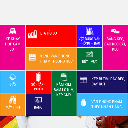
BÌA HỒ SƠ
KỆ KHAY
VẬT DỤNG VĂN
BĂNG KEO,
PHÒNG + BẢO
HỘP CẮM
DAO KÉO CẮT,
HỘ LAO ĐỘNG
BÚT
KEO
KÊNH VĂN PHÒNG
PHẨM TRƯỜNG HỌC
BÚT - MỰC
KẸP BƯỚM, DÂY ĐEO,
DÂY RÚT
GIẤY
SỔ - TẬP -
BẤM KIM,
PHIẾU
BẤM LỖ KIM,
KẸP GIẤY
VĂN PHÒNG PHẨM
THEO NHÃN HÀNG
MÁY TÍNH
BẢNG