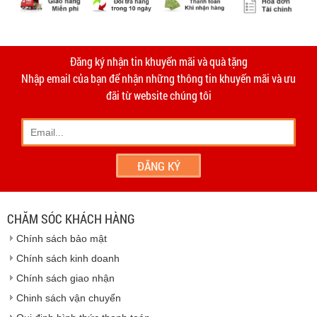
-
Giao hàng miễn phí
Vinhempich
tất cả các đơn hàng trên
2.000.000đ khu vực TPHCM và
Vinhempich
5.000.000
tại Bình
thời
Đăng ký nhận tin khuyến mãi và quà tặng
hạn 10 ngày
Dương
Nhập email của bạn để nhận những thông tin khuyến mãi và ưu
- Phương thức vận chuyển do hai bên thỏa thuận và thực
đãi từ website chúng tôi
hiện trên tinh thần hợp tác, thiện chí.
- Khách hàng có thể đến
giao dịch trực tiếp tại
công ty
chúng tôi
- Hoặc chúng tôi sẽ
cử nhân viên giao hàng
theo đúng
địa chỉ khách hàng cung cấp.
Vinhempich
- Thời hạn ước tính việc vận chuyển : Trong vòng 24h kể
từ sau khi nhận được xác nhận đơn hàng.
CHĂM SÓC KHÁCH HÀNG
Vinhempich
Chính sách bảo mật
Vinhempich
Chính sách kinh doanh
Chính sách giao nhận
Chinh sách vận chuyển
CAM KẾT CHẤT LƯỢNG