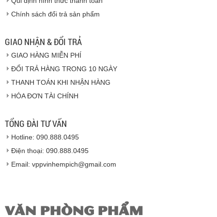
Qui định hình thức thanh toán
Chính sách đổi trả sản phẩm
Vinhempich
GIAO NHẬN & ĐỔI TRẢ
GIAO HÀNG MIỄN PHÍ
Vinhempich
ĐỔI TRẢ HÀNG TRONG 10 NGÀY
THANH TOÁN KHI NHẬN HÀNG
Hàng hóa được giao cho quý khách là hàng mới
HÓA ĐƠN TÀI CHÍNH
100% nguyên đai nguyên kiện.
Hàng giao đảm bảo theo đúng tiêu chuẩn chất
lượng của nhà sản xuất.
TỔNG ĐÀI TƯ VẤN
Vinhempich
sẽ thay mặt quý khách thực hiện chế
Hotline: 090.888.0495
độ bảo hành sản phẩm đối với nhà sản xuất hoặc
nhà nhập khẩu nếu sản phẩm bị lỗi hoặc hỏng hóc
Điện thoại: 090.888.0495
nhưng vẫn còn trong thời hạn bảo hành.
Email: vppvinhempich@gmail.com
VĂN PHÒNG PHẨM