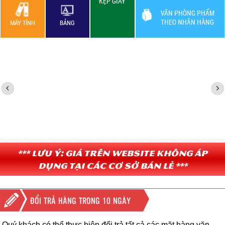
KẸP GIẤY
VĂN PHÒNG PHẨM
THEO NHÃN HÀNG
MÁY TÍNH
BẢNG
*** Lưu ý: Giá trên website không áp
dụng tại các cơ sở bán lẻ ***
ĐỔI TRẢ HÀNG TRONG 10 NGÀY
Quý khách có thể thực hiện đổi trả tất cả các mặt hàng văn