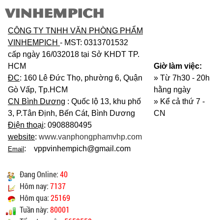
VINHEMPICH
CÔNG TY TNHH VĂN PHÒNG PHẨM
VINHEMPICH
- MST: 0313701532
cấp ngày 16/032018 tại Sở KHDT TP.
HCM
Giờ làm việc:
ĐC
: 160 Lê Đức Thọ, phường 6, Quận
» Từ 7h30 - 20h
Gò Vấp, Tp.HCM
hằng ngày
CN Bình Dương
: Quốc lộ 13, khu phố
»
Kể cả thứ 7 -
3, P.Tân Định, Bến Cát, Bình Dương
CN
Điện thoại
: 0908880495
website
:
www.vanphongphamvhp.com
: vppvinhempich@gmail.com
Email
Đang Online:
40
Hôm nay:
7137
Hôm qua:
25169
Tuần này:
80001