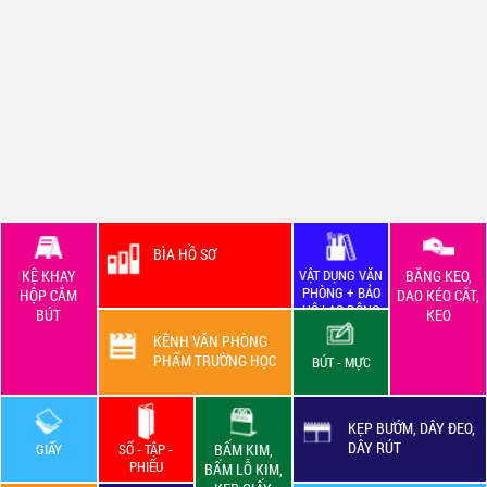
BÌA HỒ SƠ
KỆ KHAY
VẬT DỤNG VĂN
BĂNG KEO,
PHÒNG + BẢO
HỘP CẮM
DAO KÉO CẮT,
HỘ LAO ĐỘNG
BÚT
KEO
KÊNH VĂN PHÒNG
PHẨM TRƯỜNG HỌC
BÚT - MỰC
KẸP BƯỚM, DÂY ĐEO,
DÂY RÚT
GIẤY
SỔ - TẬP -
BẤM KIM,
PHIẾU
BẤM LỖ KIM,