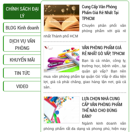
Cung Cấp Văn Phòng
CHÍNH SÁCH ĐẠI
Phẩm Giá Rẻ Nhất Tại
LÝ
TPHCM
Chuyên phân phối văn
BLOG Kinh doanh
phòng phẩm với giá rẻ
nhất Thành phố HCM
DỊCH VỤ VĂN
PHÒNG
VĂN PHÒNG PHẨM GIÁ
RẺ NHẤT GÒ VẤP, TPHCM
KHUYẾN MÃI
Bạn là cá nhân, công ty,
trường học, bệnh viện....tại
quận gò vấp? Bạn nên
TIN TỨC
mua văn phòng phẩm tại quận Gò Vấp ở đâu tiện
lợi, giá cả phải chăng, giao hàng tận nơi, giá cả
VIDEO
sản..
LỰA CHỌN NHÀ CUNG
CẤP VĂN PHÒNG PHẨM
THẾ NÀO CHO ĐÚNG
ĐẮN?
Ngành kinh doanh văn
phòng phẩm rất đa dạng và phong phú, hiện nay