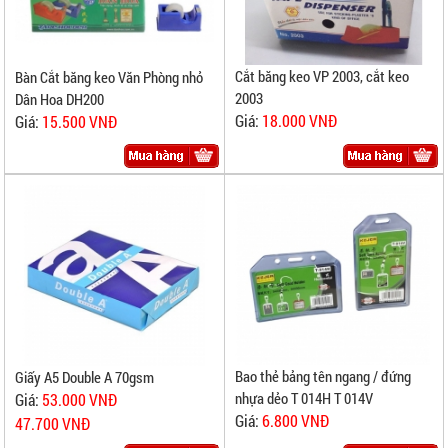
Cắt băng keo VP 2003, cắt keo
Bàn Cắt băng keo Văn Phòng nhỏ
2003
Dân Hoa DH200
Giá:
18.000 VNĐ
Giá:
15.500 VNĐ
Bao thẻ bảng tên ngang / đứng
Giấy A5 Double A 70gsm
nhựa dẻo T 014H T 014V
Giá:
53.000 VNĐ
Giá:
6.800 VNĐ
47.700 VNĐ