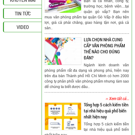
Bạn là cá nhân, công ty,
trường học, bệnh viện....tại
quận gò vấp? Bạn nên
TIN TỨC
mua văn phòng phẩm tại quận Gò Vấp ở đâu tiện
lợi, giá cả phải chăng, giao hàng tận nơi, giá cả
VIDEO
sản..
LỰA CHỌN NHÀ CUNG
CẤP VĂN PHÒNG PHẨM
THẾ NÀO CHO ĐÚNG
ĐẮN?
Ngành kinh doanh văn
phòng phẩm rất đa dạng và phong phú, hiện nay
trên địa bàn Thành phố Hồ Chí Minh có hơn 2000
công ty phân phối văn phòng phẩm nhưng làm sao
để chúng ta biết được đâu..
›› Xem tất cả...
Tổng hợp 5 cách kiếm tiền
tại nhà hiệu quả phổ biến
nhất hiện nay
Tổng hợp 5 cách kiếm tiền
tại nhà hiệu quả phổ biến
nhất hiện nay