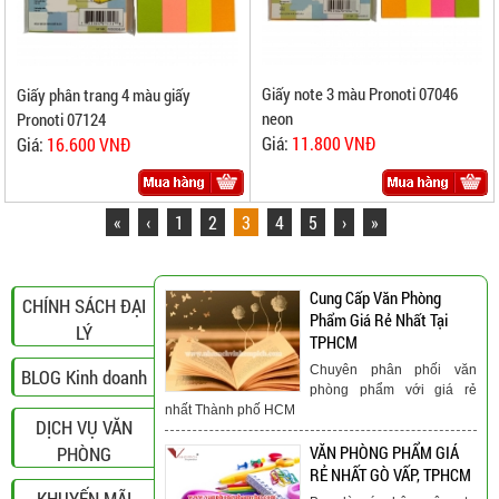
Giấy note 3 màu Pronoti 07046
Giấy phân trang 4 màu giấy
neon
Pronoti 07124
Giá:
11.800 VNĐ
Giá:
16.600 VNĐ
«
‹
1
2
3
4
5
›
»
Cung Cấp Văn Phòng
CHÍNH SÁCH ĐẠI
Phẩm Giá Rẻ Nhất Tại
LÝ
TPHCM
Chuyên phân phối văn
BLOG Kinh doanh
phòng phẩm với giá rẻ
nhất Thành phố HCM
DỊCH VỤ VĂN
PHÒNG
VĂN PHÒNG PHẨM GIÁ
RẺ NHẤT GÒ VẤP, TPHCM
KHUYẾN MÃI