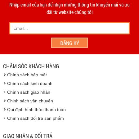
hạn 10 ngày
Dương
Nhập email của bạn để nhận những thông tin khuyến mãi và ưu
- Phương thức vận chuyển do hai bên thỏa thuận và thực
đãi từ website chúng tôi
hiện trên tinh thần hợp tác, thiện chí.
- Khách hàng có thể đến
giao dịch trực tiếp tại
công ty
chúng tôi
- Hoặc chúng tôi sẽ
cử nhân viên giao hàng
theo đúng
địa chỉ khách hàng cung cấp.
Vinhempich
- Thời hạn ước tính việc vận chuyển : Trong vòng 24h kể
từ sau khi nhận được xác nhận đơn hàng.
CHĂM SÓC KHÁCH HÀNG
Vinhempich
Chính sách bảo mật
Vinhempich
Chính sách kinh doanh
Chính sách giao nhận
Chinh sách vận chuyển
CAM KẾT CHẤT LƯỢNG
Qui định hình thức thanh toán
Chính sách đổi trả sản phẩm
Vinhempich
GIAO NHẬN & ĐỔI TRẢ