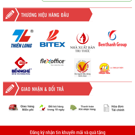
THƯƠNG HIỆU HÀNG ĐẦU
GIAO NHẬN & ĐỔI TRẢ
-
Giao hàng miễn phí
Vinhempich
tất cả các đơn hàng trên
2.000.000đ khu vực TPHCM và
Vinhempich
5.000.000
tại Bình
thời
Đăng ký nhận tin khuyến mãi và quà tặng