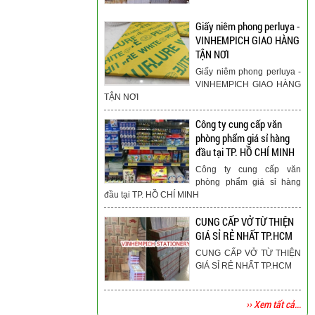
Giấy niêm phong perluya -
VINHEMPICH GIAO HÀNG
TẬN NƠI
Giấy niêm phong perluya -
VINHEMPICH GIAO HÀNG
TẬN NƠI
Công ty cung cấp văn
phòng phẩm giá sỉ hàng
đầu tại TP. HỒ CHÍ MINH
Công ty cung cấp văn
phòng phẩm giá sỉ hàng
đầu tại TP. HỒ CHÍ MINH
CUNG CẤP VỞ TỪ THIỆN
GIÁ SỈ RẺ NHẤT TP.HCM
CUNG CẤP VỞ TỪ THIỆN
GIÁ SỈ RẺ NHẤT TP.HCM
›› Xem tất cả...