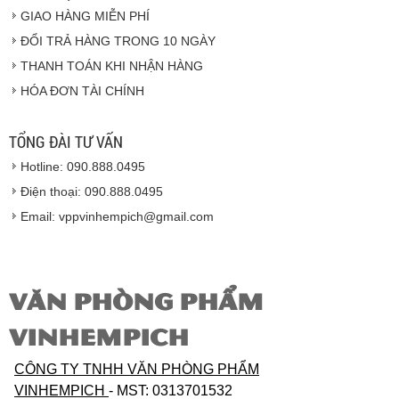
GIAO HÀNG MIỄN PHÍ
Vinhempich
ĐỔI TRẢ HÀNG TRONG 10 NGÀY
THANH TOÁN KHI NHẬN HÀNG
Hàng hóa được giao cho quý khách là hàng mới
HÓA ĐƠN TÀI CHÍNH
100% nguyên đai nguyên kiện.
Hàng giao đảm bảo theo đúng tiêu chuẩn chất
lượng của nhà sản xuất.
TỔNG ĐÀI TƯ VẤN
Vinhempich
sẽ thay mặt quý khách thực hiện chế
Hotline: 090.888.0495
độ bảo hành sản phẩm đối với nhà sản xuất hoặc
nhà nhập khẩu nếu sản phẩm bị lỗi hoặc hỏng hóc
Điện thoại: 090.888.0495
nhưng vẫn còn trong thời hạn bảo hành.
Email: vppvinhempich@gmail.com
VĂN PHÒNG PHẨM
VINHEMPICH
CÔNG TY TNHH VĂN PHÒNG PHẨM
VINHEMPICH
- MST: 0313701532