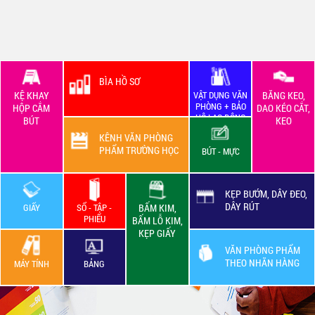
BÌA HỒ SƠ
KỆ KHAY
VẬT DỤNG VĂN
BĂNG KEO,
PHÒNG + BẢO
HỘP CẮM
DAO KÉO CẮT,
HỘ LAO ĐỘNG
BÚT
KEO
KÊNH VĂN PHÒNG
PHẨM TRƯỜNG HỌC
BÚT - MỰC
KẸP BƯỚM, DÂY ĐEO,
DÂY RÚT
GIẤY
SỔ - TẬP -
BẤM KIM,
PHIẾU
BẤM LỖ KIM,
KẸP GIẤY
VĂN PHÒNG PHẨM
THEO NHÃN HÀNG
MÁY TÍNH
BẢNG