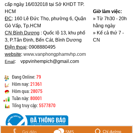
cấp ngày 16/032018 tại Sở KHDT TP.
HCM
Giờ làm việc:
ĐC
: 160 Lê Đức Thọ, phường 6, Quận
» Từ 7h30 - 20h
Gò Vấp, Tp.HCM
hằng ngày
CN Bình Dương
: Quốc lộ 13, khu phố
»
Kể cả thứ 7 -
3, P.Tân Định, Bến Cát, Bình Dương
CN
Điện thoại
: 0908880495
website
:
www.vanphongphamvhp.com
: vppvinhempich@gmail.com
Email
Đang Online:
79
Hôm nay:
21361
Hôm qua:
28075
Tuần này:
80001
Tổng truy cập:
5577870
Chỉ đường
Gọi điện
SMS