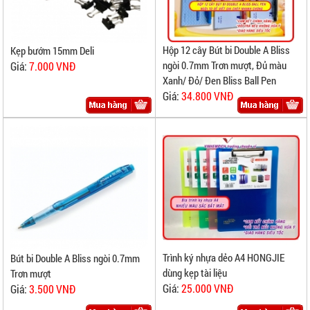
Hộp 12 cây Bút bi Double A Bliss
Kẹp bướm 15mm Deli
ngòi 0.7mm Trơn mượt, Đủ màu
Giá:
7.000 VNĐ
Xanh/ Đỏ/ Đen Bliss Ball Pen
Giá:
34.800 VNĐ
Trình ký nhựa dẻo A4 HONGJIE
Bút bi Double A Bliss ngòi 0.7mm
dùng kẹp tài liệu
Trơn mượt
Giá:
25.000 VNĐ
Giá:
3.500 VNĐ