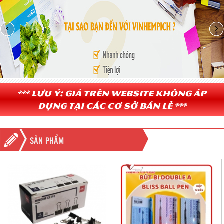
*** Lưu ý: Giá trên website không áp
dụng tại các cơ sở bán lẻ ***
SẢN PHẨM