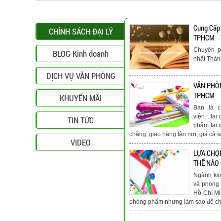
Cung Cấp
CHÍNH SÁCH ĐẠI LÝ
TPHCM
Chuyên p
BLOG Kinh doanh
nhất Thà
DỊCH VỤ VĂN PHÒNG
VĂN PHÒN
TPHCM
KHUYẾN MÃI
Bạn là c
viện....t
TIN TỨC
phẩm tại 
chăng, giao hàng tận nơi, giá cả s
VIDEO
LỰA CHỌ
THẾ NÀO
Ngành ki
và phong 
Hồ Chí Mi
phòng phẩm nhưng làm sao để chú