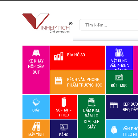
BÌA HỒ SƠ
KỆ KHAY
VẬT DỤNG
VĂN PHÒNG
HỘP CẮM
+ BẢO HỘ
BÚT
LAO ĐỘNG
KÊNH VĂN PHÒNG
PHẨM TRƯỜNG HỌC
BÚT - MỰC
KẸP BƯỚ
ĐEO, DÂ
GIẤY
SỔ - TẬP -
BẤM KIM,
PHIẾU
BẤM LỖ
KIM, KẸP
GIẤY
VĂN PH
THEO N
MÁY TÍNH
BẢNG