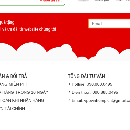
-
Giao hàng miễn phí
tất c
Vinhempich
quà tặng
- Phương thức vận chuyển
 và ưu đãi từ website chúng tôi
- Khách hàng có th
- Hoặc chúng tôi sẽ
cử n
Vinhempich
- Thời hạn ước tính việ
ẬN & ĐỔI TRẢ
TỔNG ĐÀI TƯ VẤN
ÀNG MIỄN PHÍ
Hotline: 090.888.0495
Ả HÀNG TRONG 10 NGÀY
Điện thoại: 090.888.0495
TOÁN KHI NHẬN HÀNG
Email: vppvinhempich@gmail.
N TÀI CHÍNH