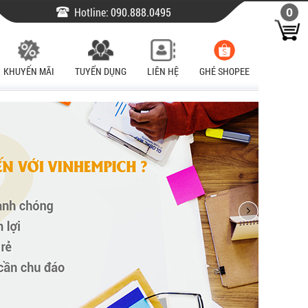
Hotline:
090.888.0495
0
KHUYẾN MÃI
TUYỂN DỤNG
LIÊN HỆ
GHÉ SHOPEE