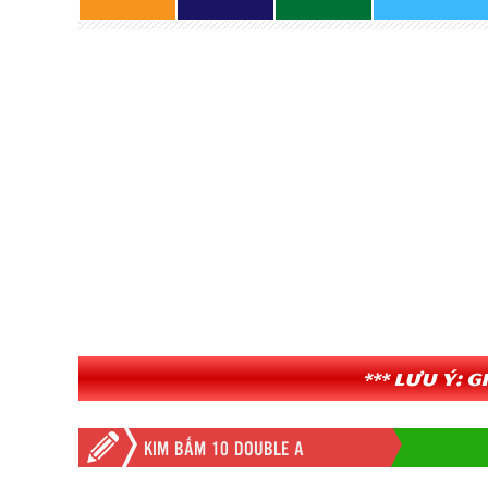
*** Lưu ý: 
KIM BẤM 10 DOUBLE A