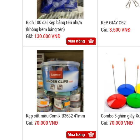
Bịch 100 cái Kẹp bảng tên nhựa
KẸP GIẤY C62
(không kèm bảng tên)
Giá:
3.500 VNĐ
Giá:
130.000 VNĐ
Kẹp sắt màu Comix B3632 41mm
Combo 5 ghim giấy Xu
Giá:
70.000 VNĐ
Giá:
70.000 VNĐ