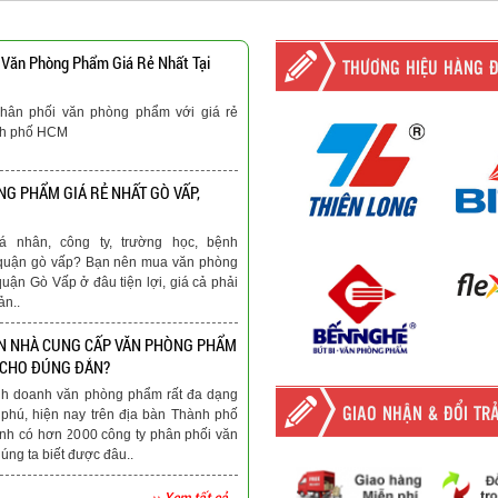
 Văn Phòng Phẩm Giá Rẻ Nhất Tại
THƯƠNG HIỆU HÀNG 
hân phối văn phòng phẩm với giá rẻ
nh phố HCM
G PHẨM GIÁ RẺ NHẤT GÒ VẤP,
á nhân, công ty, trường học, bệnh
ại quận gò vấp? Bạn nên mua văn phòng
quận Gò Vấp ở đâu tiện lợi, giá cả phải
ản..
N NHÀ CUNG CẤP VĂN PHÒNG PHẨM
 CHO ĐÚNG ĐẮN?
nh doanh văn phòng phẩm rất đa dạng
GIAO NHẬN & ĐỔI TR
phú, hiện nay trên địa bàn Thành phố
nh có hơn 2000 công ty phân phối văn
ng ta biết được đâu..
›› Xem tất cả...