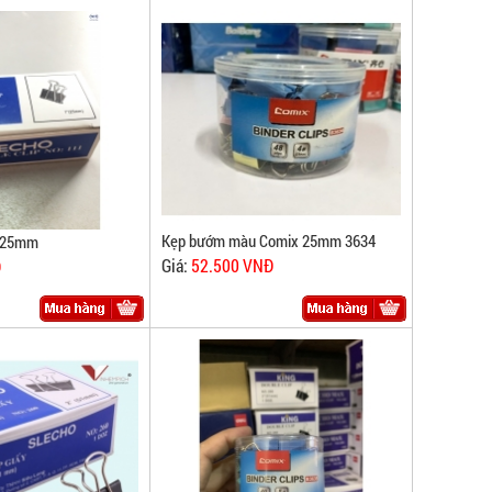
Kẹp bướm màu Comix 25mm 3634
 25mm
Giá:
52.500 VNĐ
Đ