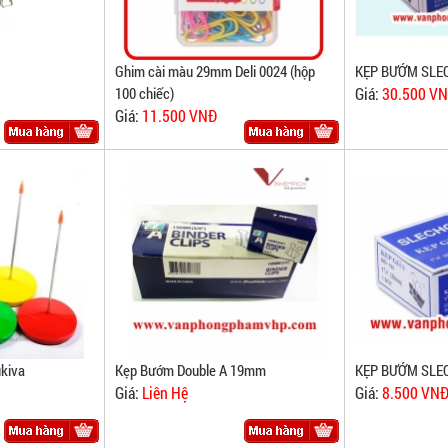
Ghim cài màu 29mm Deli 0024 (hộp
KẸP BƯỚM SLE
100 chiếc)
Giá:
30.500 V
Giá:
11.500 VNĐ
kiva
Kẹp Bướm Double A 19mm
KẸP BƯỚM SLE
Giá:
Liên Hệ
Giá:
8.500 VN