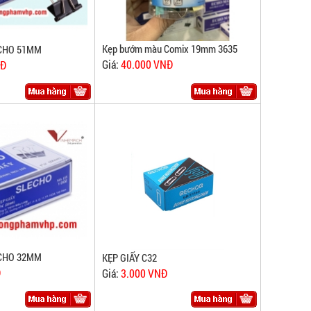
Kẹp bướm màu Comix 19mm 3635
CHO 51MM
Giá:
40.000 VNĐ
NĐ
CHO 32MM
KẸP GIẤY C32
Đ
Giá:
3.000 VNĐ