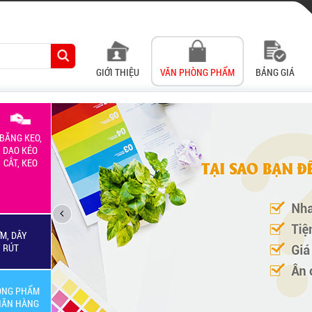
GIỚI THIỆU
VĂN PHÒNG PHẨM
BẢNG GIÁ
BĂNG KEO,
DAO KÉO
CẮT, KEO
M, DÂY
Y RÚT
ÒNG PHẨM
HÃN HÀNG