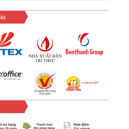
ĐẦU
Ả