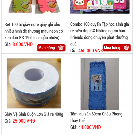
Combo 100 quyển Tập học sinh giá
Set 100 tờ giấy note giấy ghi chú
rẻ siêu đẹp CX Những người bạn
nhiều hình dễ thương màu neon có
Friends dòng chuyên phát thưởng
keo dán GS-19 (hình ngẫu nhiên)
quà
Giá:
8.000 VNĐ
Giá:
460.000 VNĐ
Tấm lau sàn 60cm Châu Phong
Giấy Vệ Sinh Cuộn Lớn Giá rẻ 400g
thay thế
Giá:
25.000 VNĐ
Giá:
44.000 VNĐ