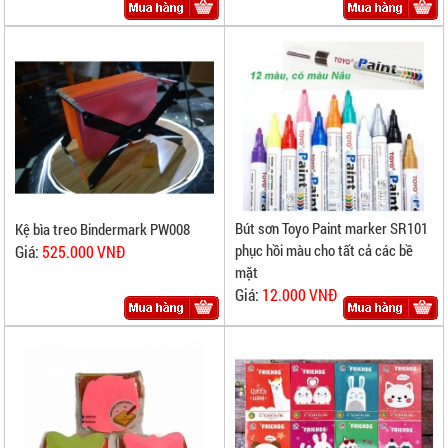
Bút sơn Toyo Paint marker SR101
Kệ bìa treo Bindermark PW008
phục hồi màu cho tất cả các bề
Giá:
525.000 VNĐ
mặt
Giá:
12.000 VNĐ