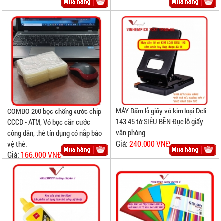
MÁY Bấm lỗ giấy vỏ kim loại Deli
COMBO 200 bọc chống xước chip
143 45 tờ SIÊU BỀN Đục lỗ giấy
CCCD - ATM, Vỏ bọc căn cước
văn phòng
công dân, thẻ tín dụng có nắp bảo
Giá:
240.000 VNĐ
vệ thẻ.
Giá:
166.000 VNĐ