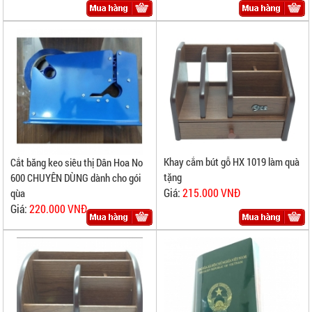
Khay cắm bút gỗ HX 1019 làm quà
Cắt băng keo siêu thị Dân Hoa No
tặng
600 CHUYÊN DÙNG dành cho gói
Giá:
215.000 VNĐ
qùa
Giá:
220.000 VNĐ