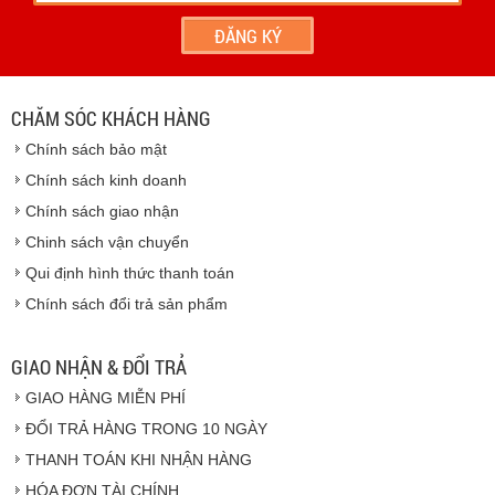
- Hoặc chúng tôi sẽ
cử nhân viên giao hàng
theo đúng
địa chỉ khách hàng cung cấp.
Vinhempich
- Thời hạn ước tính việc vận chuyển : Trong vòng 24h kể
từ sau khi nhận được xác nhận đơn hàng.
CHĂM SÓC KHÁCH HÀNG
Vinhempich
Chính sách bảo mật
Vinhempich
Chính sách kinh doanh
Chính sách giao nhận
Chinh sách vận chuyển
CAM KẾT CHẤT LƯỢNG
Qui định hình thức thanh toán
Chính sách đổi trả sản phẩm
Vinhempich
GIAO NHẬN & ĐỔI TRẢ
GIAO HÀNG MIỄN PHÍ
Vinhempich
ĐỔI TRẢ HÀNG TRONG 10 NGÀY
THANH TOÁN KHI NHẬN HÀNG
Hàng hóa được giao cho quý khách là hàng mới
HÓA ĐƠN TÀI CHÍNH
100% nguyên đai nguyên kiện.