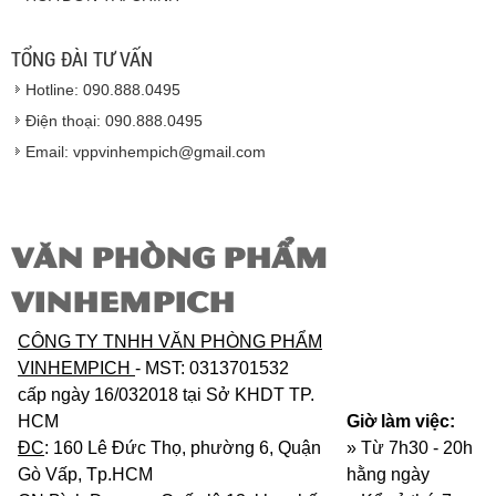
Hàng giao đảm bảo theo đúng tiêu chuẩn chất
lượng của nhà sản xuất.
TỔNG ĐÀI TƯ VẤN
Vinhempich
sẽ thay mặt quý khách thực hiện chế
Hotline: 090.888.0495
độ bảo hành sản phẩm đối với nhà sản xuất hoặc
nhà nhập khẩu nếu sản phẩm bị lỗi hoặc hỏng hóc
Điện thoại: 090.888.0495
nhưng vẫn còn trong thời hạn bảo hành.
Email: vppvinhempich@gmail.com
VĂN PHÒNG PHẨM
VINHEMPICH
CÔNG TY TNHH VĂN PHÒNG PHẨM
VINHEMPICH
- MST: 0313701532
cấp ngày 16/032018 tại Sở KHDT TP.
HCM
Giờ làm việc:
ĐC
: 160 Lê Đức Thọ, phường 6, Quận
» Từ 7h30 - 20h
Gò Vấp, Tp.HCM
hằng ngày