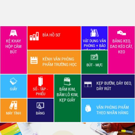
BÌA HỒ SƠ
KỆ KHAY
VẬT DỤNG VĂN
BĂNG KEO,
PHÒNG + BẢO
HỘP CẮM
DAO KÉO CẮT,
HỘ LAO ĐỘNG
BÚT
KEO
KÊNH VĂN PHÒNG
PHẨM TRƯỜNG HỌC
BÚT - MỰC
KẸP BƯỚM, DÂY ĐEO,
DÂY RÚT
GIẤY
SỔ - TẬP -
BẤM KIM,
PHIẾU
BẤM LỖ KIM,
KẸP GIẤY
VĂN PHÒNG PHẨM
THEO NHÃN HÀNG
MÁY TÍNH
BẢNG