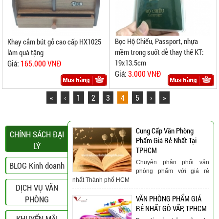
Bọc Hộ Chiếu, Passport, nhựa
Khay cắm bút gỗ cao cấp HX1025
mềm trong suốt dễ thay thế KT:
làm quà tặng
19x13.5cm
Giá:
165.000 VNĐ
Giá:
3.000 VNĐ
«
‹
1
2
3
4
5
›
»
Cung Cấp Văn Phòng
CHÍNH SÁCH ĐẠI
Phẩm Giá Rẻ Nhất Tại
LÝ
TPHCM
Chuyên phân phối văn
BLOG Kinh doanh
phòng phẩm với giá rẻ
nhất Thành phố HCM
DỊCH VỤ VĂN
PHÒNG
VĂN PHÒNG PHẨM GIÁ
RẺ NHẤT GÒ VẤP, TPHCM
KHUYẾN MÃI