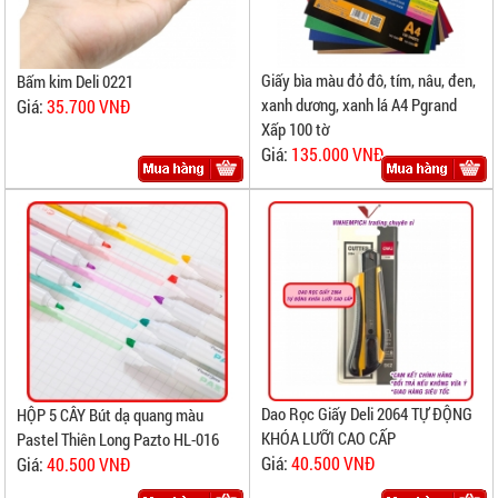
Giấy bìa màu đỏ đô, tím, nâu, đen,
Bấm kim Deli 0221
xanh dương, xanh lá A4 Pgrand
Giá:
35.700 VNĐ
Xấp 100 tờ
Giá:
135.000 VNĐ
Dao Rọc Giấy Deli 2064 TỰ ĐỘNG
HỘP 5 CÂY Bút dạ quang màu
KHÓA LƯỠI CAO CẤP
Pastel Thiên Long Pazto HL-016
Giá:
40.500 VNĐ
Giá:
40.500 VNĐ