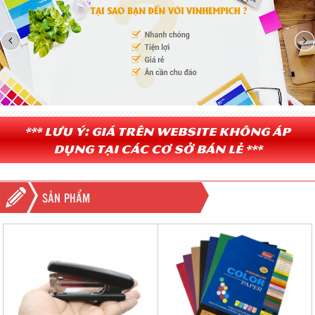
*** Lưu ý: Giá trên website không áp
dụng tại các cơ sở bán lẻ ***
SẢN PHẨM