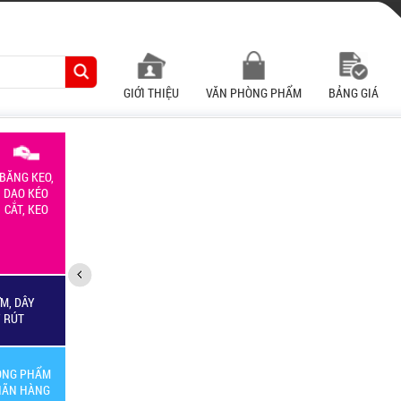
GIỚI THIỆU
VĂN PHÒNG PHẨM
BẢNG GIÁ
BĂNG KEO,
DAO KÉO
CẮT, KEO
M, DÂY
Y RÚT
ÒNG PHẨM
HÃN HÀNG