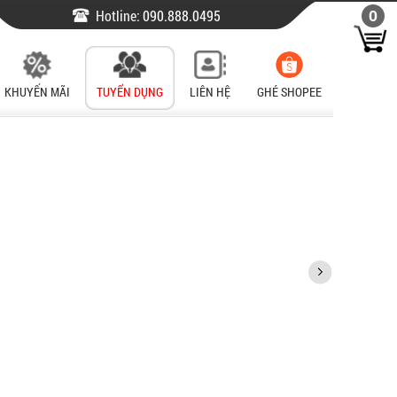
Hotline:
090.888.0495
0
KHUYẾN MÃI
TUYỂN DỤNG
LIÊN HỆ
GHÉ SHOPEE