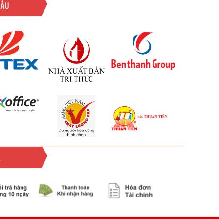
ĐẦU
Ả
ả các đơn hàng trên 2.000.000đ khu vực TPHCM và
Vinhempich