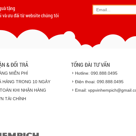
Vinhempich
quà tặng
- Phương thức vận chuyển
 và ưu đãi từ website chúng tôi
- Khách hàng có th
- Hoặc chúng tôi sẽ
cử n
Vinhempich
- Thời hạn ước tính việ
ẬN & ĐỔI TRẢ
TỔNG ĐÀI TƯ VẤN
ÀNG MIỄN PHÍ
Hotline: 090.888.0495
Ả HÀNG TRONG 10 NGÀY
Điện thoại: 090.888.0495
TOÁN KHI NHẬN HÀNG
Email: vppvinhempich@gmail.
N TÀI CHÍNH
Hàng hóa được gi
HEMPICH