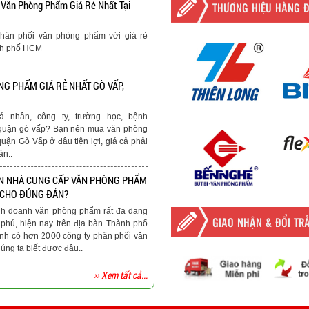
 Văn Phòng Phẩm Giá Rẻ Nhất Tại
THƯƠNG HIỆU HÀNG 
hân phối văn phòng phẩm với giá rẻ
nh phố HCM
G PHẨM GIÁ RẺ NHẤT GÒ VẤP,
á nhân, công ty, trường học, bệnh
ại quận gò vấp? Bạn nên mua văn phòng
quận Gò Vấp ở đâu tiện lợi, giá cả phải
ản..
N NHÀ CUNG CẤP VĂN PHÒNG PHẨM
 CHO ĐÚNG ĐẮN?
nh doanh văn phòng phẩm rất đa dạng
GIAO NHẬN & ĐỔI TR
phú, hiện nay trên địa bàn Thành phố
nh có hơn 2000 công ty phân phối văn
ng ta biết được đâu..
›› Xem tất cả...
-
Giao hàng miễn phí
tất c