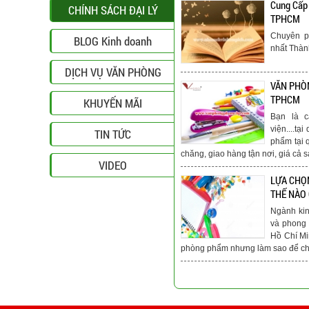
Cung Cấp
CHÍNH SÁCH ĐẠI LÝ
TPHCM
Chuyên p
BLOG Kinh doanh
nhất Thà
DỊCH VỤ VĂN PHÒNG
VĂN PHÒN
TPHCM
KHUYẾN MÃI
Bạn là c
viện....t
TIN TỨC
phẩm tại 
chăng, giao hàng tận nơi, giá cả s
VIDEO
LỰA CHỌ
THẾ NÀO
Ngành ki
và phong 
Hồ Chí Mi
phòng phẩm nhưng làm sao để chú