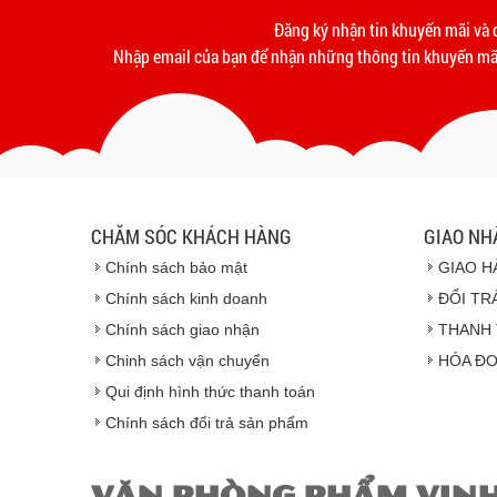
Đăng ký nhận tin khuyến mãi và 
Nhập email của bạn để nhận những thông tin khuyến mãi
CHĂM SÓC KHÁCH HÀNG
GIAO NH
Chính sách bảo mật
GIAO H
Chính sách kinh doanh
ĐỔI TR
Chính sách giao nhận
THANH 
Chinh sách vận chuyển
HÓA ĐƠ
Qui định hình thức thanh toán
Chính sách đổi trả sản phẩm
VĂN PHÒNG PHẨM VIN