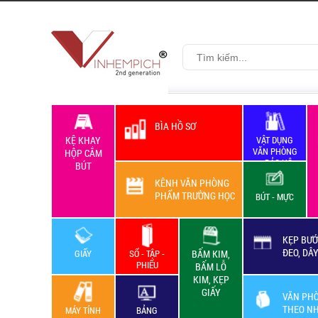
BÌA HỒ SƠ
KỆ KHAY
VẬT DỤNG
VĂN PHÒNG
HỘP CẮM
+ BẢO HỘ
BÚT
LAO ĐỘNG
KÊNH VĂN PHÒNG
PHẨM TRƯỜNG HỌC
BÚT - MỰC
KẸP BƯỚ
ĐEO, DÂ
GIẤY
SỔ - TẬP -
BẤM KIM,
PHIẾU
BẤM LỖ
KIM, KẸP
GIẤY
VĂN PH
THEO N
MÁY TÍNH
BẢNG