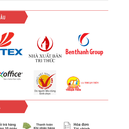
ĐẦU
Ả