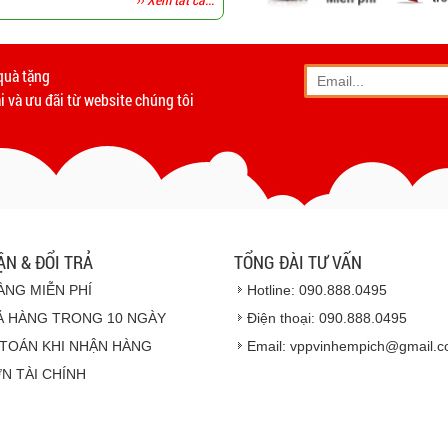
-
Giao hàng miễn phí
tất c
Vinhempich
quà tặng
- Phương thức vận chuyển
 và ưu đãi từ website chúng tôi
- Khách hàng có th
- Hoặc chúng tôi sẽ
cử n
Vinhempich
- Thời hạn ước tính việ
ẬN & ĐỔI TRẢ
TỔNG ĐÀI TƯ VẤN
ÀNG MIỄN PHÍ
Hotline: 090.888.0495
Ả HÀNG TRONG 10 NGÀY
Điện thoại: 090.888.0495
TOÁN KHI NHẬN HÀNG
Email: vppvinhempich@gmail.
N TÀI CHÍNH