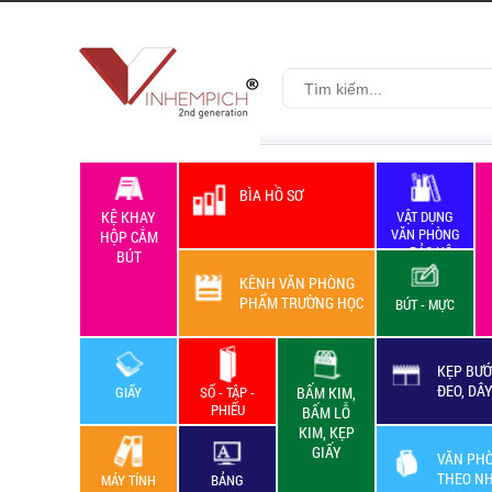
BÌA HỒ SƠ
KỆ KHAY
VẬT DỤNG
VĂN PHÒNG
HỘP CẮM
+ BẢO HỘ
BÚT
LAO ĐỘNG
KÊNH VĂN PHÒNG
PHẨM TRƯỜNG HỌC
BÚT - MỰC
KẸP BƯỚ
ĐEO, DÂ
GIẤY
SỔ - TẬP -
BẤM KIM,
PHIẾU
BẤM LỖ
KIM, KẸP
GIẤY
VĂN PH
THEO N
MÁY TÍNH
BẢNG