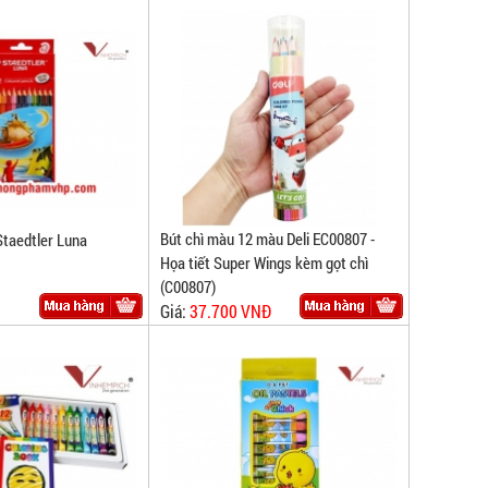
Bút chì màu 12 màu Deli EC00807 -
Staedtler Luna
Họa tiết Super Wings kèm gọt chì
(C00807)
Giá:
37.700 VNĐ