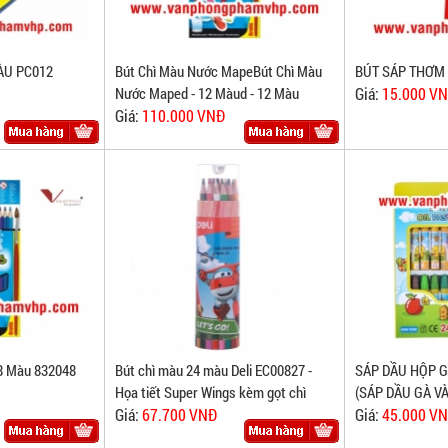
ÀU PC012
Bút Chì Màu Nước MapeBút Chì Màu
BÚT SÁP THƠM
Nước Maped - 12 Màud - 12 Màu
Giá:
15.000 V
Giá:
110.000 VNĐ
8 Màu 832048
Bút chì màu 24 màu Deli EC00827 -
SÁP DẦU HỘP G
Họa tiết Super Wings kèm gọt chì
(SÁP DẦU GÀ V
Giá:
67.700 VNĐ
Giá:
45.000 V