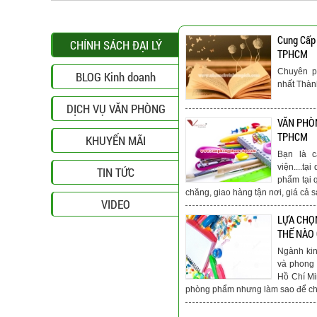
Cung Cấp
CHÍNH SÁCH ĐẠI LÝ
TPHCM
Chuyên p
BLOG Kinh doanh
nhất Thà
DỊCH VỤ VĂN PHÒNG
VĂN PHÒN
TPHCM
KHUYẾN MÃI
Bạn là c
viện....t
TIN TỨC
phẩm tại 
chăng, giao hàng tận nơi, giá cả s
VIDEO
LỰA CHỌ
THẾ NÀO
Ngành ki
và phong 
Hồ Chí Mi
phòng phẩm nhưng làm sao để chú