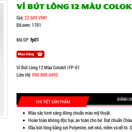
Vỉ Bút Lông 12 Màu Colokit
Giá:
22.600 VNĐ
Đã xem: 1701
Mã SP:
fp01
Vỉ Bút Lông 12 Màu Colokit | FP-01
Liên Hệ:
090.888.0495
ĐÁNH G
CHI TIẾT SẢN PHẨM
Màu sắc tươi sáng đúng chuẩn màu mỹ thuật.
Hoàn toàn không độc hại, an toàn cho bé. Đạt chuẩn Ch
Đầu bút lông bằng sợi Polyester, nét nhỏ, mềm và dễ tô. 