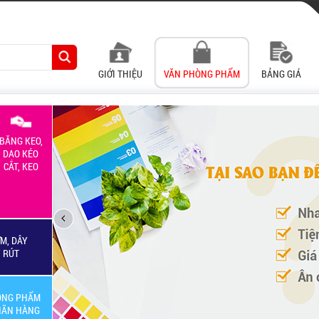
GIỚI THIỆU
VĂN PHÒNG PHẨM
BẢNG GIÁ
BĂNG KEO,
DAO KÉO
CẮT, KEO
M, DÂY
Y RÚT
ÒNG PHẨM
HÃN HÀNG