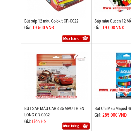
Bút sáp 12 màu Colokit CR-C022
Sáp màu Queen 12 M
Giá:
19.500 VNĐ
Giá:
19.000 VNĐ
BÚT SÁP MÀU CARS 36 MÀU THIÊN
Bút Chì Màu Maped 4
LONG CR-C032
Giá:
285.000 VNĐ
Giá:
Liên Hệ