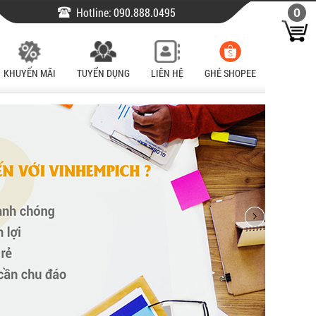
Hotline:
090.888.0495
0
KHUYẾN MÃI
TUYỂN DỤNG
LIÊN HỆ
GHÉ SHOPEE