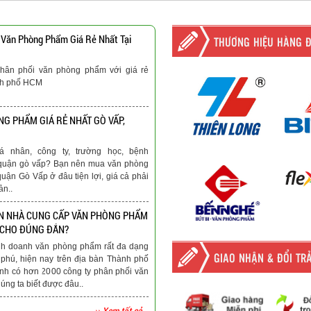
 Văn Phòng Phẩm Giá Rẻ Nhất Tại
THƯƠNG HIỆU HÀNG 
hân phối văn phòng phẩm với giá rẻ
nh phố HCM
G PHẨM GIÁ RẺ NHẤT GÒ VẤP,
á nhân, công ty, trường học, bệnh
ại quận gò vấp? Bạn nên mua văn phòng
quận Gò Vấp ở đâu tiện lợi, giá cả phải
ản..
N NHÀ CUNG CẤP VĂN PHÒNG PHẨM
 CHO ĐÚNG ĐẮN?
nh doanh văn phòng phẩm rất đa dạng
GIAO NHẬN & ĐỔI TR
phú, hiện nay trên địa bàn Thành phố
nh có hơn 2000 công ty phân phối văn
ng ta biết được đâu..
›› Xem tất cả...