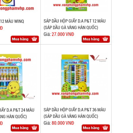
SÁP DẦU HỘP GIẤY D.A P&T 12 MÀU
 12 MÀU WINQ
(SÁP DẦU GÀ VÀNG HÀN QUỐC)
NĐ
Giá:
27.000 VNĐ
SÁP DẦU HỘP GIẤY D.A P&T 36 MÀU
IẤY D.A P&T 24 MÀU
(SÁP DẦU GÀ VÀNG HÀN QUỐC)
ÀNG HÀN QUỐC)
Giá:
80.000 VNĐ
NĐ