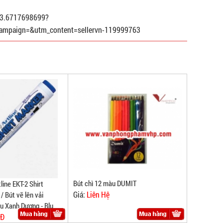
763.6717698699?
ampaign=&utm_content=sellervn-119999763
Bút chì 12 màu DUMIT
line EKT-2 Shirt
Giá:
Liên Hệ
 Bút vẽ lên vải
àu Xanh Dương - Blu
NĐ