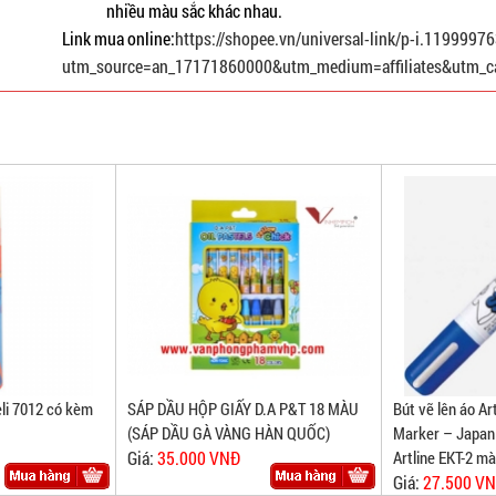
nhiều màu sắc khác nhau.
Link mua online
:
https://shopee.vn/universal-link/p-i.119999
utm_source=an_17171860000&utm_medium=affiliates&utm_c
eli 7012 có kèm
SÁP DẦU HỘP GIẤY D.A P&T 18 MÀU
Bút vẽ lên áo Art
(SÁP DẦU GÀ VÀNG HÀN QUỐC)
Marker – Japan /
Giá:
35.000 VNĐ
Artline EKT-2 m
Giá:
27.500 V