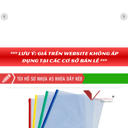
*** Lưu ý: Giá trên website không áp
dụng tại các cơ sở bán lẻ ***
TÚI HỒ SƠ NHỰA A5 KHÓA DÂY KÉO