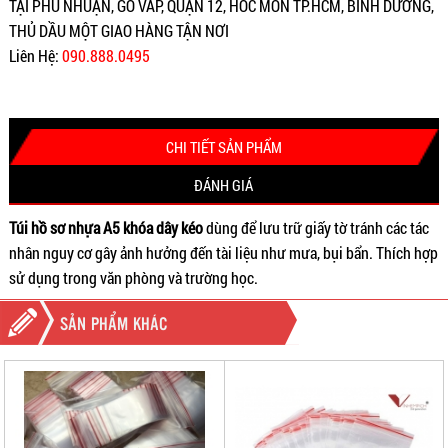
TẠI PHÚ NHUẬN, GÒ VẤP, QUẬN 12, HÓC MÔN TP.HCM, BÌNH DƯƠNG,
THỦ DẦU MỘT GIAO HÀNG TẬN NƠI
Liên Hệ:
090.888.0495
CHI TIẾT SẢN PHẨM
ĐÁNH GIÁ
Túi hồ sơ nhựa A5 khóa dây kéo
dùng để lưu trữ giấy tờ tránh các tác
nhân nguy cơ gây ảnh hưởng đến tài liệu như mưa, bụi bẩn. Thích hợp
sử dụng trong văn phòng và trường học.
SẢN PHẨM KHÁC