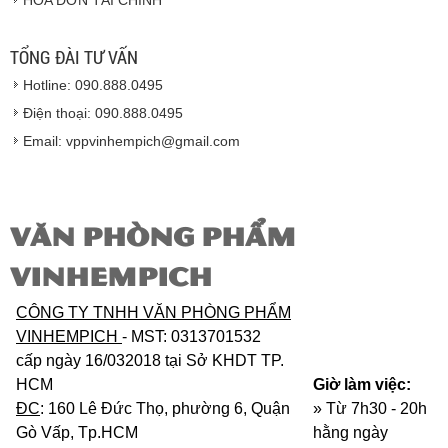
HÓA ĐƠN TÀI CHÍNH
100% nguyên đai nguyên kiện.
Hàng giao đảm bảo theo đúng tiêu chuẩn chất
lượng của nhà sản xuất.
TỔNG ĐÀI TƯ VẤN
Vinhempich
sẽ thay mặt quý khách thực hiện chế
Hotline: 090.888.0495
độ bảo hành sản phẩm đối với nhà sản xuất hoặc
nhà nhập khẩu nếu sản phẩm bị lỗi hoặc hỏng hóc
Điện thoại: 090.888.0495
nhưng vẫn còn trong thời hạn bảo hành.
Email: vppvinhempich@gmail.com
VĂN PHÒNG PHẨM
VINHEMPICH
CÔNG TY TNHH VĂN PHÒNG PHẨM
VINHEMPICH
- MST: 0313701532
cấp ngày 16/032018 tại Sở KHDT TP.
HCM
Giờ làm việc:
ĐC
: 160 Lê Đức Thọ, phường 6, Quận
» Từ 7h30 - 20h
Gò Vấp, Tp.HCM
hằng ngày