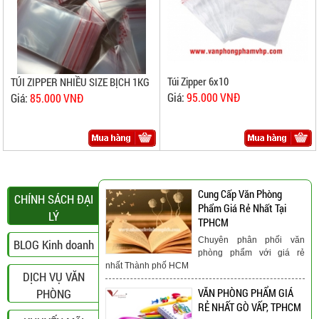
Túi Zipper 6x10
TÚI ZIPPER NHIỀU SIZE BỊCH 1KG
Giá:
95.000 VNĐ
Giá:
85.000 VNĐ
Cung Cấp Văn Phòng
CHÍNH SÁCH ĐẠI
Phẩm Giá Rẻ Nhất Tại
LÝ
TPHCM
Chuyên phân phối văn
BLOG Kinh doanh
phòng phẩm với giá rẻ
nhất Thành phố HCM
DỊCH VỤ VĂN
PHÒNG
VĂN PHÒNG PHẨM GIÁ
RẺ NHẤT GÒ VẤP, TPHCM