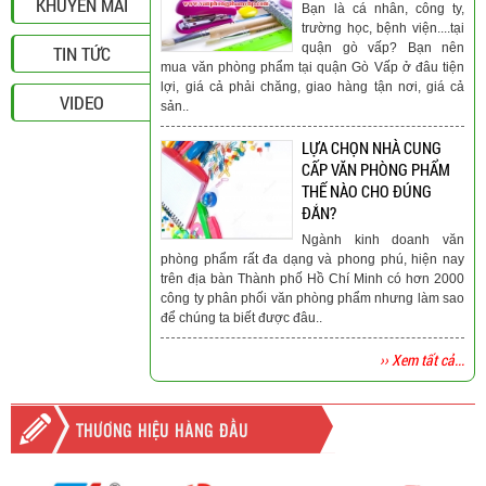
KHUYẾN MÃI
Bạn là cá nhân, công ty,
trường học, bệnh viện....tại
quận gò vấp? Bạn nên
TIN TỨC
mua văn phòng phẩm tại quận Gò Vấp ở đâu tiện
lợi, giá cả phải chăng, giao hàng tận nơi, giá cả
VIDEO
sản..
LỰA CHỌN NHÀ CUNG
CẤP VĂN PHÒNG PHẨM
THẾ NÀO CHO ĐÚNG
ĐẮN?
Ngành kinh doanh văn
phòng phẩm rất đa dạng và phong phú, hiện nay
trên địa bàn Thành phố Hồ Chí Minh có hơn 2000
công ty phân phối văn phòng phẩm nhưng làm sao
để chúng ta biết được đâu..
›› Xem tất cả...
THƯƠNG HIỆU HÀNG ĐẦU