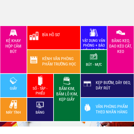
BÌA HỒ SƠ
KỆ KHAY
VẬT DỤNG VĂN
BĂNG KEO,
PHÒNG + BẢO
HỘP CẮM
DAO KÉO CẮT,
HỘ LAO ĐỘNG
BÚT
KEO
KÊNH VĂN PHÒNG
PHẨM TRƯỜNG HỌC
BÚT - MỰC
KẸP BƯỚM, DÂY ĐEO,
DÂY RÚT
GIẤY
SỔ - TẬP -
BẤM KIM,
PHIẾU
BẤM LỖ KIM,
KẸP GIẤY
VĂN PHÒNG PHẨM
THEO NHÃN HÀNG
MÁY TÍNH
BẢNG