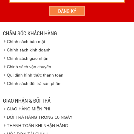
- Hoặc chúng tôi sẽ
cử nhân viên giao hàng
theo đúng
địa chỉ khách hàng cung cấp.
Vinhempich
- Thời hạn ước tính việc vận chuyển : Trong vòng 24h kể
từ sau khi nhận được xác nhận đơn hàng.
CHĂM SÓC KHÁCH HÀNG
Vinhempich
Chính sách bảo mật
Vinhempich
Chính sách kinh doanh
Chính sách giao nhận
Chinh sách vận chuyển
CAM KẾT CHẤT LƯỢNG
Qui định hình thức thanh toán
Chính sách đổi trả sản phẩm
Vinhempich
GIAO NHẬN & ĐỔI TRẢ
GIAO HÀNG MIỄN PHÍ
Vinhempich
ĐỔI TRẢ HÀNG TRONG 10 NGÀY
THANH TOÁN KHI NHẬN HÀNG
Hàng hóa được giao cho quý khách là hàng mới