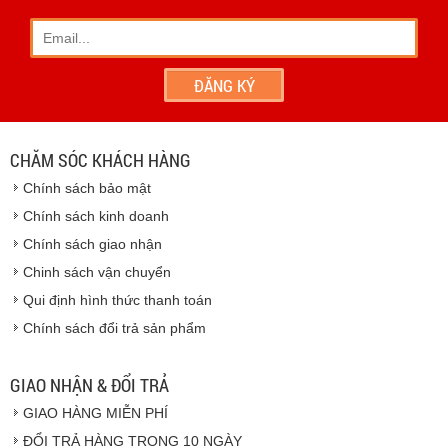
- Khách hàng có thể đến
giao dịch trực tiếp tại
công ty
chúng tôi
- Hoặc chúng tôi sẽ
cử nhân viên giao hàng
theo đúng
địa chỉ khách hàng cung cấp.
Vinhempich
- Thời hạn ước tính việc vận chuyển : Trong vòng 24h kể
từ sau khi nhận được xác nhận đơn hàng.
CHĂM SÓC KHÁCH HÀNG
Vinhempich
Chính sách bảo mật
Vinhempich
Chính sách kinh doanh
Chính sách giao nhận
Chinh sách vận chuyển
CAM KẾT CHẤT LƯỢNG
Qui định hình thức thanh toán
Chính sách đổi trả sản phẩm
Vinhempich
GIAO NHẬN & ĐỔI TRẢ
GIAO HÀNG MIỄN PHÍ
Vinhempich
ĐỔI TRẢ HÀNG TRONG 10 NGÀY