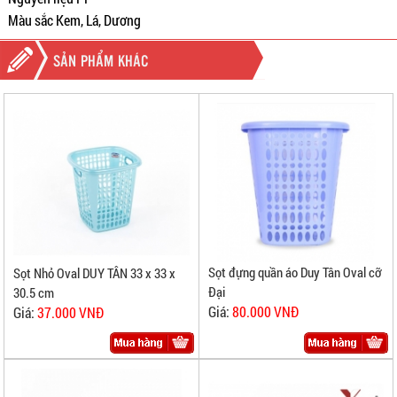
Màu sắc Kem, Lá, Dương
SẢN PHẨM KHÁC
Sọt đựng quần áo Duy Tân Oval cỡ
Sọt Nhỏ Oval DUY TÂN 33 x 33 x
Đại
30.5 cm
Giá:
80.000 VNĐ
Giá:
37.000 VNĐ