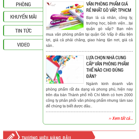
PHÒNG
VĂN PHÒNG PHẨM GIÁ
RẺ NHẤT GÒ VẤP, TPHCM
KHUYẾN MÃI
Bạn là cá nhân, công ty,
trường học, bệnh viện....tại
quận gò vấp? Bạn nên
TIN TỨC
mua văn phòng phẩm tại quận Gò Vấp ở đâu tiện
lợi, giá cả phải chăng, giao hàng tận nơi, giá cả
VIDEO
sản..
LỰA CHỌN NHÀ CUNG
CẤP VĂN PHÒNG PHẨM
THẾ NÀO CHO ĐÚNG
ĐẮN?
Ngành kinh doanh văn
phòng phẩm rất đa dạng và phong phú, hiện nay
trên địa bàn Thành phố Hồ Chí Minh có hơn 2000
công ty phân phối văn phòng phẩm nhưng làm sao
để chúng ta biết được đâu..
›› Xem tất cả...
THƯƠNG HIỆU HÀNG ĐẦU