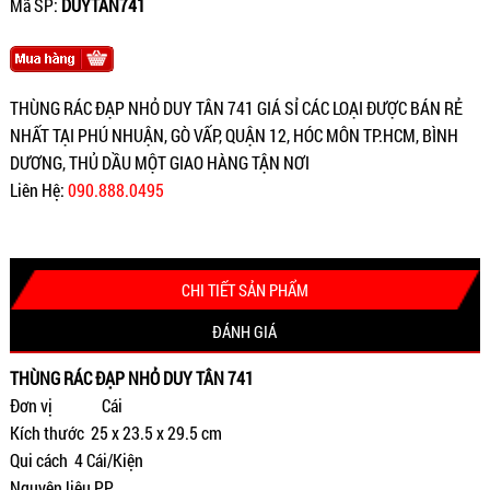
Mã SP:
DUYTAN741
THÙNG RÁC ĐẠP NHỎ DUY TÂN 741 GIÁ SỈ CÁC LOẠI ĐƯỢC BÁN RẺ
NHẤT TẠI PHÚ NHUẬN, GÒ VẤP, QUẬN 12, HÓC MÔN TP.HCM, BÌNH
DƯƠNG, THỦ DẦU MỘT GIAO HÀNG TẬN NƠI
Liên Hệ:
090.888.0495
CHI TIẾT SẢN PHẨM
ĐÁNH GIÁ
THÙNG RÁC ĐẠP NHỎ DUY TÂN 741
Đơn vị Cái
Kích thước 25 x 23.5 x 29.5 cm
Qui cách 4 Cái/Kiện
Nguyên liệu PP