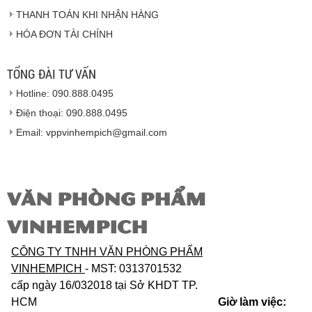
THANH TOÁN KHI NHẬN HÀNG
Hàng hóa được giao cho quý khách là hàng mới
HÓA ĐƠN TÀI CHÍNH
100% nguyên đai nguyên kiện.
Hàng giao đảm bảo theo đúng tiêu chuẩn chất
lượng của nhà sản xuất.
TỔNG ĐÀI TƯ VẤN
Vinhempich
sẽ thay mặt quý khách thực hiện chế
Hotline: 090.888.0495
độ bảo hành sản phẩm đối với nhà sản xuất hoặc
nhà nhập khẩu nếu sản phẩm bị lỗi hoặc hỏng hóc
Điện thoại: 090.888.0495
nhưng vẫn còn trong thời hạn bảo hành.
Email: vppvinhempich@gmail.com
VĂN PHÒNG PHẨM
VINHEMPICH
CÔNG TY TNHH VĂN PHÒNG PHẨM
VINHEMPICH
- MST: 0313701532
cấp ngày 16/032018 tại Sở KHDT TP.
HCM
Giờ làm việc: