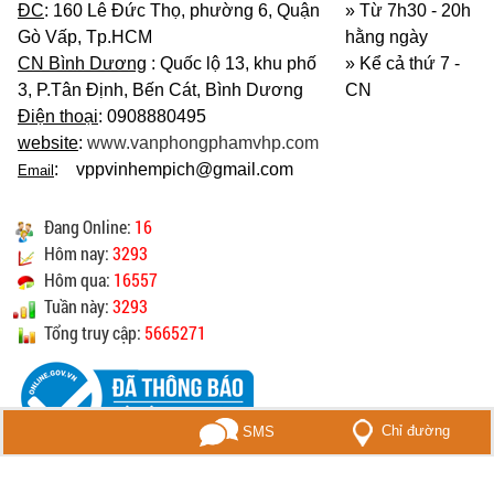
ĐC
: 160 Lê Đức Thọ, phường 6, Quận
» Từ 7h30 - 20h
Gò Vấp, Tp.HCM
hằng ngày
CN Bình Dương
: Quốc lộ 13, khu phố
»
Kể cả thứ 7 -
3, P.Tân Định, Bến Cát, Bình Dương
CN
Điện thoại
: 0908880495
website
:
www.vanphongphamvhp.com
: vppvinhempich@gmail.com
Email
Đang Online:
16
Hôm nay:
3293
Hôm qua:
16557
Tuần này:
3293
Tổng truy cập:
5665271
Chỉ đường
Gọi điện
SMS