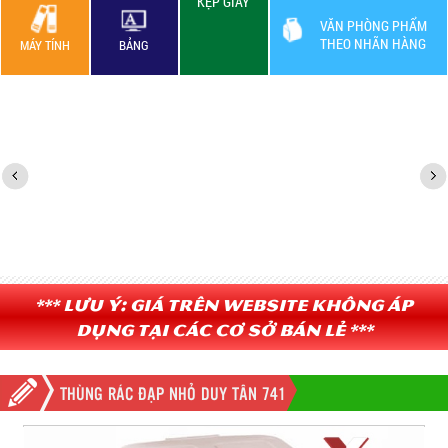
KẸP GIẤY
VĂN PHÒNG PHẨM
THEO NHÃN HÀNG
MÁY TÍNH
BẢNG
*** Lưu ý: Giá trên website không áp
dụng tại các cơ sở bán lẻ ***
THÙNG RÁC ĐẠP NHỎ DUY TÂN 741