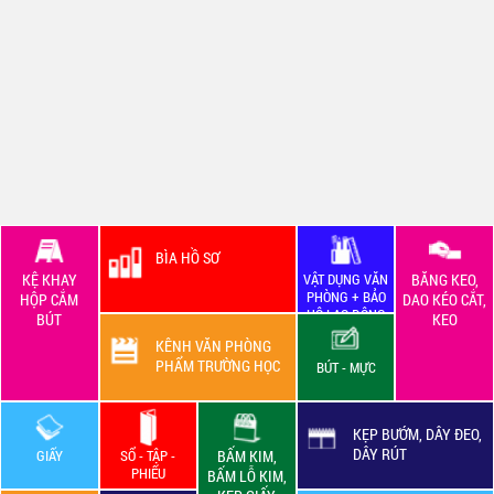
BÌA HỒ SƠ
KỆ KHAY
VẬT DỤNG VĂN
BĂNG KEO,
PHÒNG + BẢO
HỘP CẮM
DAO KÉO CẮT,
HỘ LAO ĐỘNG
BÚT
KEO
KÊNH VĂN PHÒNG
PHẨM TRƯỜNG HỌC
BÚT - MỰC
KẸP BƯỚM, DÂY ĐEO,
DÂY RÚT
GIẤY
SỔ - TẬP -
BẤM KIM,
PHIẾU
BẤM LỖ KIM,