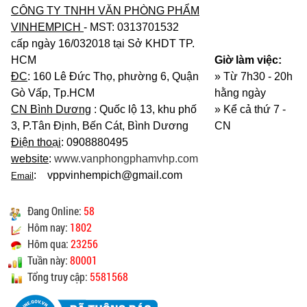
CÔNG TY TNHH VĂN PHÒNG PHẨM
VINHEMPICH
- MST: 0313701532
cấp ngày 16/032018 tại Sở KHDT TP.
HCM
Giờ làm việc:
ĐC
: 160 Lê Đức Thọ, phường 6, Quận
» Từ 7h30 - 20h
Gò Vấp, Tp.HCM
hằng ngày
CN Bình Dương
: Quốc lộ 13, khu phố
»
Kể cả thứ 7 -
3, P.Tân Định, Bến Cát, Bình Dương
CN
Điện thoại
: 0908880495
website
:
www.vanphongphamvhp.com
: vppvinhempich@gmail.com
Email
Đang Online:
58
Hôm nay:
1802
Hôm qua:
23256
Tuần này:
80001
Tổng truy cập:
5581568