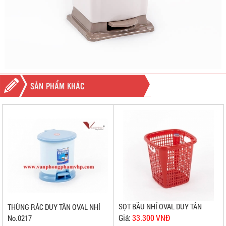
SẢN PHẨM KHÁC
SỌT BẦU NHÍ OVAL DUY TÂN
THÙNG RÁC DUY TÂN OVAL NHÍ
Giá:
33.300 VNĐ
No.0217