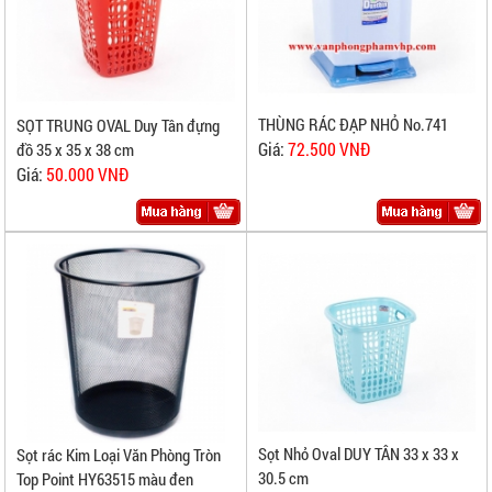
THÙNG RÁC ĐẠP NHỎ No.741
SỌT TRUNG OVAL Duy Tân đựng
Giá:
72.500 VNĐ
đồ 35 x 35 x 38 cm
Giá:
50.000 VNĐ
Sọt Nhỏ Oval DUY TÂN 33 x 33 x
Sọt rác Kim Loại Văn Phòng Tròn
30.5 cm
Top Point HY63515 màu đen