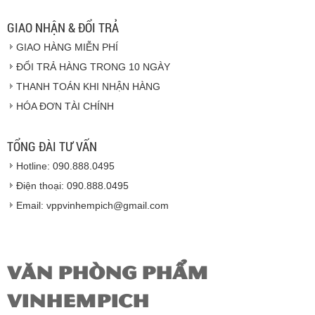
Vinhempich
GIAO NHẬN & ĐỔI TRẢ
GIAO HÀNG MIỄN PHÍ
Vinhempich
ĐỔI TRẢ HÀNG TRONG 10 NGÀY
THANH TOÁN KHI NHẬN HÀNG
Hàng hóa được giao cho quý khách là hàng mới
HÓA ĐƠN TÀI CHÍNH
100% nguyên đai nguyên kiện.
Hàng giao đảm bảo theo đúng tiêu chuẩn chất
lượng của nhà sản xuất.
TỔNG ĐÀI TƯ VẤN
Vinhempich
sẽ thay mặt quý khách thực hiện chế
Hotline: 090.888.0495
độ bảo hành sản phẩm đối với nhà sản xuất hoặc
nhà nhập khẩu nếu sản phẩm bị lỗi hoặc hỏng hóc
Điện thoại: 090.888.0495
nhưng vẫn còn trong thời hạn bảo hành.
Email: vppvinhempich@gmail.com
VĂN PHÒNG PHẨM
VINHEMPICH