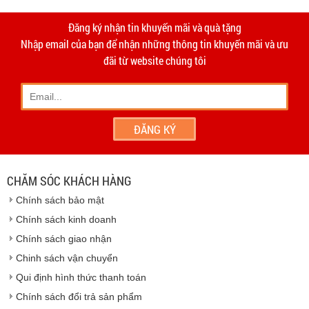
-
Giao hàng miễn phí
Vinhempich
tất cả các đơn hàng trên
2.000.000đ khu vực TPHCM và
Vinhempich
5.000.000
tại Bình
thời
Đăng ký nhận tin khuyến mãi và quà tặng
hạn 10 ngày
Dương
Nhập email của bạn để nhận những thông tin khuyến mãi và ưu
- Phương thức vận chuyển do hai bên thỏa thuận và thực
đãi từ website chúng tôi
hiện trên tinh thần hợp tác, thiện chí.
- Khách hàng có thể đến
giao dịch trực tiếp tại
công ty
chúng tôi
- Hoặc chúng tôi sẽ
cử nhân viên giao hàng
theo đúng
địa chỉ khách hàng cung cấp.
Vinhempich
- Thời hạn ước tính việc vận chuyển : Trong vòng 24h kể
từ sau khi nhận được xác nhận đơn hàng.
CHĂM SÓC KHÁCH HÀNG
Vinhempich
Chính sách bảo mật
Vinhempich
Chính sách kinh doanh
Chính sách giao nhận
Chinh sách vận chuyển
CAM KẾT CHẤT LƯỢNG
Qui định hình thức thanh toán
Chính sách đổi trả sản phẩm