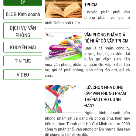
LÝ
TPHCM
Chuyên phân phối văn
BLOG Kinh doanh
phòng phẩm với giá rẻ
nhất Thành phố HCM
DỊCH VỤ VĂN
PHÒNG
VĂN PHÒNG PHẨM GIÁ
RẺ NHẤT GÒ VẤP, TPHCM
KHUYẾN MÃI
Bạn là cá nhân, công ty,
trường học, bệnh viện....tại
quận gò vấp? Bạn nên
TIN TỨC
mua văn phòng phẩm tại quận Gò Vấp ở đâu tiện
lợi, giá cả phải chăng, giao hàng tận nơi, giá cả
VIDEO
sản..
LỰA CHỌN NHÀ CUNG
CẤP VĂN PHÒNG PHẨM
THẾ NÀO CHO ĐÚNG
ĐẮN?
Ngành kinh doanh văn
phòng phẩm rất đa dạng và phong phú, hiện nay
trên địa bàn Thành phố Hồ Chí Minh có hơn 2000
công ty phân phối văn phòng phẩm nhưng làm sao
để chúng ta biết được đâu..