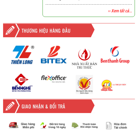
›› Xem tất cả...
THƯƠNG HIỆU HÀNG ĐẦU
GIAO NHẬN & ĐỔI TRẢ