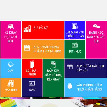
BÌA HỒ SƠ
KỆ KHAY
VẬT DỤNG VĂN
BĂNG KEO,
PHÒNG + BẢO
HỘP CẮM
DAO KÉO CẮT,
HỘ LAO ĐỘNG
BÚT
KEO
KÊNH VĂN PHÒNG
PHẨM TRƯỜNG HỌC
BÚT - MỰC
KẸP BƯỚM, DÂY ĐEO,
DÂY RÚT
GIẤY
SỔ - TẬP -
BẤM KIM,
PHIẾU
BẤM LỖ KIM,
KẸP GIẤY
VĂN PHÒNG PHẨM
THEO NHÃN HÀNG
MÁY TÍNH
BẢNG