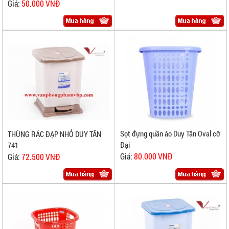
Giá:
50.000 VNĐ
Sọt đựng quần áo Duy Tân Oval cỡ
THÙNG RÁC ĐẠP NHỎ DUY TÂN
Đại
741
Giá:
80.000 VNĐ
Giá:
72.500 VNĐ