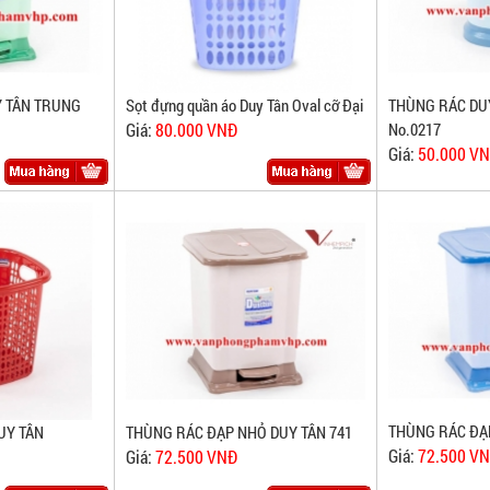
Y TÂN TRUNG
Sọt đựng quần áo Duy Tân Oval cỡ Đại
THÙNG RÁC DUY
Giá:
80.000 VNĐ
No.0217
Giá:
50.000 V
THÙNG RÁC ĐẠ
UY TÂN
THÙNG RÁC ĐẠP NHỎ DUY TÂN 741
Giá:
72.500 V
Giá:
72.500 VNĐ