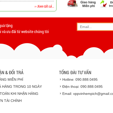
›› Xem tất cả...
-
Giao hàng miễn phí
tất c
Vinhempich
quà tặng
- Phương thức vận chuyển
 và ưu đãi từ website chúng tôi
- Khách hàng có th
- Hoặc chúng tôi sẽ
cử n
Vinhempich
- Thời hạn ước tính việ
ẬN & ĐỔI TRẢ
TỔNG ĐÀI TƯ VẤN
ÀNG MIỄN PHÍ
Hotline: 090.888.0495
Ả HÀNG TRONG 10 NGÀY
Điện thoại: 090.888.0495
TOÁN KHI NHẬN HÀNG
Email: vppvinhempich@gmail.
N TÀI CHÍNH