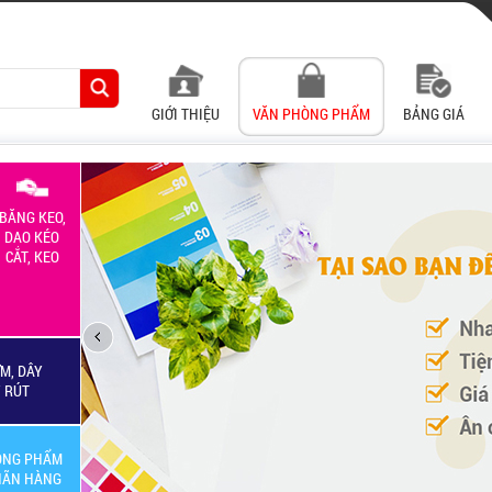
GIỚI THIỆU
VĂN PHÒNG PHẨM
BẢNG GIÁ
BĂNG KEO,
DAO KÉO
CẮT, KEO
M, DÂY
Y RÚT
ÒNG PHẨM
HÃN HÀNG