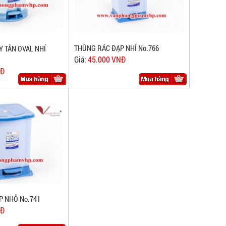
THÙNG RÁC ĐẠP NHÍ No.766
 TÂN OVAL NHÍ
Giá:
45.000 VNĐ
NĐ
P NHỎ No.741
NĐ