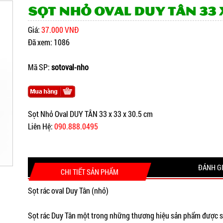
Sọt Nhỏ Oval DUY TÂN 33 x
Giá:
37.000 VNĐ
Đã xem: 1086
Mã SP:
sotoval-nho
Sọt Nhỏ Oval DUY TÂN 33 x 33 x 30.5 cm
Liên Hệ:
090.888.0495
ĐÁNH G
CHI TIẾT SẢN PHẨM
Sọt rác oval Duy Tân (nhỏ)
Sọt rác Duy Tân một trong những thương hiệu sản phẩm được sả