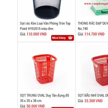
Sọt rác Kim Loại Văn Phòng Tròn Top
THÙNG RÁC ĐẠP DU
Point HY63515 màu đen
No.740
Giá:
110.000 VNĐ
Giá:
114.700 VNĐ
SỌT TRUNG OVAL Duy Tân đựng đồ
SỌT BẦU NHÍ OVAL D
35 x 35 x 38 cm
Giá:
33.300 VNĐ
Giá:
50.000 VNĐ