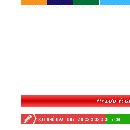
*** Lưu ý: 
SỌT NHỎ OVAL DUY TÂN 33 X 33 X 30.5 CM