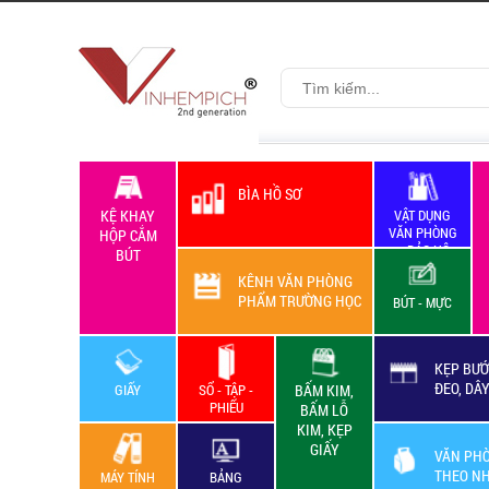
BÌA HỒ SƠ
KỆ KHAY
VẬT DỤNG
VĂN PHÒNG
HỘP CẮM
+ BẢO HỘ
BÚT
LAO ĐỘNG
KÊNH VĂN PHÒNG
PHẨM TRƯỜNG HỌC
BÚT - MỰC
KẸP BƯỚ
ĐEO, DÂ
GIẤY
SỔ - TẬP -
BẤM KIM,
PHIẾU
BẤM LỖ
KIM, KẸP
GIẤY
VĂN PH
THEO N
MÁY TÍNH
BẢNG