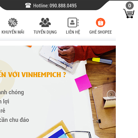
Hotline:
090.888.0495
0
KHUYẾN MÃI
TUYỂN DỤNG
LIÊN HỆ
GHÉ SHOPEE