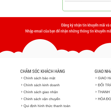
Đăng ký nhận tin khuyến mãi và 
Nhập email của bạn để nhận những thông tin khuyến mãi
CHĂM SÓC KHÁCH HÀNG
GIAO NH
Chính sách bảo mật
GIAO H
Chính sách kinh doanh
ĐỔI TR
Chính sách giao nhận
THANH 
Chinh sách vận chuyển
HÓA ĐƠ
Qui định hình thức thanh toán