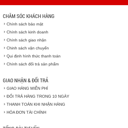
- Thời hạn ước tính việc vận chuyển : Trong vòng 24h kể
từ sau khi nhận được xác nhận đơn hàng.
CHĂM SÓC KHÁCH HÀNG
Vinhempich
Chính sách bảo mật
Vinhempich
Chính sách kinh doanh
Chính sách giao nhận
Chinh sách vận chuyển
CAM KẾT CHẤT LƯỢNG
Qui định hình thức thanh toán
Chính sách đổi trả sản phẩm
Vinhempich
GIAO NHẬN & ĐỔI TRẢ
GIAO HÀNG MIỄN PHÍ
Vinhempich
ĐỔI TRẢ HÀNG TRONG 10 NGÀY
THANH TOÁN KHI NHẬN HÀNG
Hàng hóa được giao cho quý khách là hàng mới
HÓA ĐƠN TÀI CHÍNH
100% nguyên đai nguyên kiện.
Hàng giao đảm bảo theo đúng tiêu chuẩn chất
lượng của nhà sản xuất.