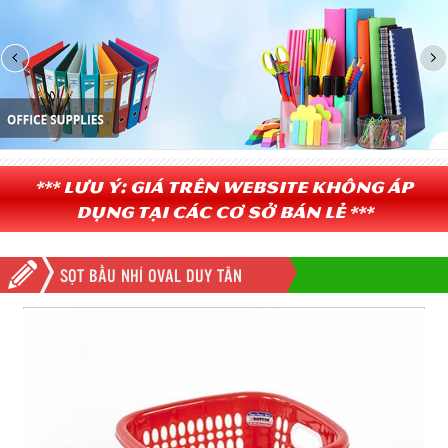
*** Lưu ý: Giá trên website không áp
dụng tại các cơ sở bán lẻ ***
SỌT BẦU NHÍ OVAL DUY TÂN