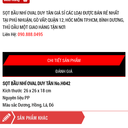
SỌT BẦU NHÍ OVAL DUY TÂN GIÁ SỈ CÁC LOẠI ĐƯỢC BÁN RẺ NHẤT
TẠI PHÚ NHUẬN, GÒ VẤP, QUẬN 12, HÓC MÔN TP.HCM, BÌNH DƯƠNG,
THỦ DẦU MỘT GIAO HÀNG TẬN NƠI
Liên Hệ:
090.888.0495
CHI TIẾT SẢN PHẨM
ĐÁNH GIÁ
SỌT BẦU NHÍ OVAL DUY TÂN No.H042
Kích thước 26 x 26 x 18 cm
Nguyên liệu PP
Màu sắc Dương, Hồng, Lá, Đỏ
SẢN PHẨM KHÁC