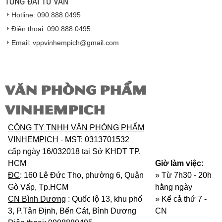
TỔNG ĐÀI TƯ VẤN
Vinhempich
sẽ thay mặt quý khách thực hiện chế
Hotline: 090.888.0495
độ bảo hành sản phẩm đối với nhà sản xuất hoặc
nhà nhập khẩu nếu sản phẩm bị lỗi hoặc hỏng hóc
Điện thoại: 090.888.0495
nhưng vẫn còn trong thời hạn bảo hành.
Email: vppvinhempich@gmail.com
VĂN PHÒNG PHẨM
VINHEMPICH
CÔNG TY TNHH VĂN PHÒNG PHẨM
VINHEMPICH
- MST: 0313701532
cấp ngày 16/032018 tại Sở KHDT TP.
HCM
Giờ làm việc:
ĐC
: 160 Lê Đức Thọ, phường 6, Quận
» Từ 7h30 - 20h
Gò Vấp, Tp.HCM
hằng ngày
CN Bình Dương
: Quốc lộ 13, khu phố
»
Kể cả thứ 7 -
3, P.Tân Định, Bến Cát, Bình Dương
CN