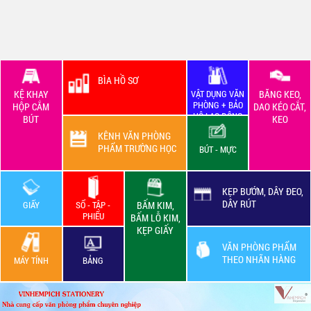
BÌA HỒ SƠ
KỆ KHAY
VẬT DỤNG VĂN
BĂNG KEO,
PHÒNG + BẢO
HỘP CẮM
DAO KÉO CẮT,
HỘ LAO ĐỘNG
BÚT
KEO
KÊNH VĂN PHÒNG
PHẨM TRƯỜNG HỌC
BÚT - MỰC
KẸP BƯỚM, DÂY ĐEO,
DÂY RÚT
GIẤY
SỔ - TẬP -
BẤM KIM,
PHIẾU
BẤM LỖ KIM,
KẸP GIẤY
VĂN PHÒNG PHẨM
THEO NHÃN HÀNG
MÁY TÍNH
BẢNG