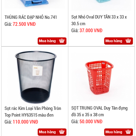
Sọt Nhỏ Oval DUY TÂN 33 x 33 x
THÙNG RÁC ĐẠP NHỎ No.741
30.5 cm
Giá:
72.500 VNĐ
Giá:
37.000 VNĐ
SỌT TRUNG OVAL Duy Tân đựng
Sọt rác Kim Loại Văn Phòng Tròn
đồ 35 x 35 x 38 cm
Top Point HY63515 màu đen
Giá:
50.000 VNĐ
Giá:
110.000 VNĐ