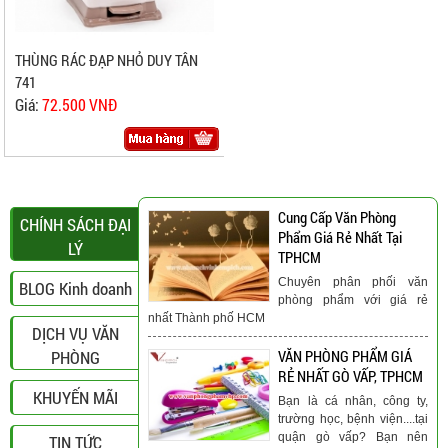
THÙNG RÁC ĐẠP NHỎ DUY TÂN
741
Giá:
72.500 VNĐ
Cung Cấp Văn Phòng
CHÍNH SÁCH ĐẠI
Phẩm Giá Rẻ Nhất Tại
LÝ
TPHCM
Chuyên phân phối văn
BLOG Kinh doanh
phòng phẩm với giá rẻ
nhất Thành phố HCM
DỊCH VỤ VĂN
PHÒNG
VĂN PHÒNG PHẨM GIÁ
RẺ NHẤT GÒ VẤP, TPHCM
KHUYẾN MÃI
Bạn là cá nhân, công ty,
trường học, bệnh viện....tại
quận gò vấp? Bạn nên
TIN TỨC