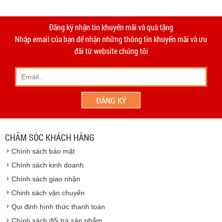
-
Giao hàng miễn phí
Vinhempich
tất cả các đơn hàng trên
2.000.000đ khu vực TPHCM và
Vinhempich
5.000.000
tại Bình
thời
Đăng ký nhận tin khuyến mãi và quà tặng
hạn 10 ngày
Dương
Nhập email của bạn để nhận những thông tin khuyến mãi và ưu
- Phương thức vận chuyển do hai bên thỏa thuận và thực
đãi từ website chúng tôi
hiện trên tinh thần hợp tác, thiện chí.
- Khách hàng có thể đến
giao dịch trực tiếp tại
công ty
chúng tôi
- Hoặc chúng tôi sẽ
cử nhân viên giao hàng
theo đúng
địa chỉ khách hàng cung cấp.
Vinhempich
- Thời hạn ước tính việc vận chuyển : Trong vòng 24h kể
từ sau khi nhận được xác nhận đơn hàng.
CHĂM SÓC KHÁCH HÀNG
Vinhempich
Chính sách bảo mật
Vinhempich
Chính sách kinh doanh
Chính sách giao nhận
Chinh sách vận chuyển
CAM KẾT CHẤT LƯỢNG
Qui định hình thức thanh toán
Chính sách đổi trả sản phẩm