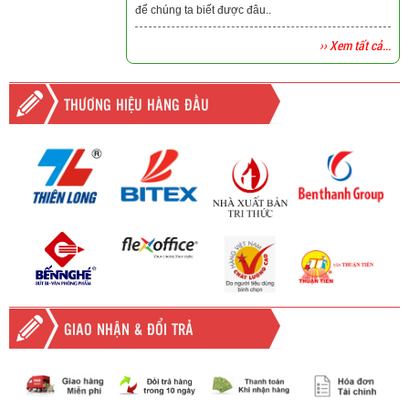
để chúng ta biết được đâu..
›› Xem tất cả...
THƯƠNG HIỆU HÀNG ĐẦU
GIAO NHẬN & ĐỔI TRẢ