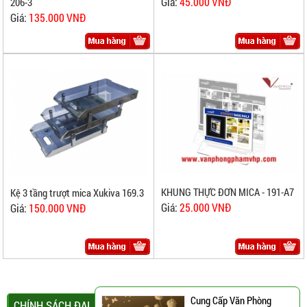
Giá:
45.000 VNĐ
206-3
Giá:
135.000 VNĐ
KHUNG THỰC ĐƠN MICA - 191-A7
Kệ 3 tầng trượt mica Xukiva 169.3
Giá:
25.000 VNĐ
Giá:
150.000 VNĐ
Cung Cấp Văn Phòng
CHÍNH SÁCH ĐẠI