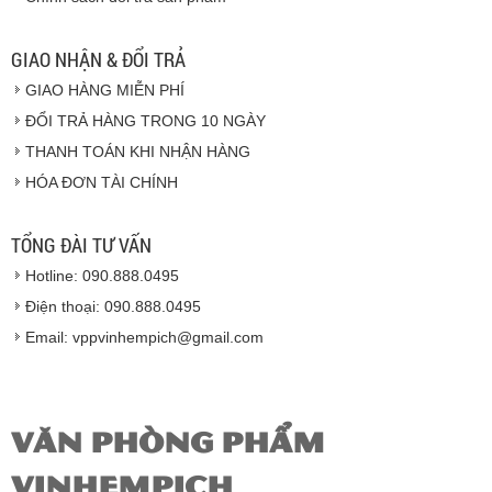
Vinhempich
GIAO NHẬN & ĐỔI TRẢ
GIAO HÀNG MIỄN PHÍ
Vinhempich
ĐỔI TRẢ HÀNG TRONG 10 NGÀY
THANH TOÁN KHI NHẬN HÀNG
Hàng hóa được giao cho quý khách là hàng mới
HÓA ĐƠN TÀI CHÍNH
100% nguyên đai nguyên kiện.
Hàng giao đảm bảo theo đúng tiêu chuẩn chất
lượng của nhà sản xuất.
TỔNG ĐÀI TƯ VẤN
Vinhempich
sẽ thay mặt quý khách thực hiện chế
Hotline: 090.888.0495
độ bảo hành sản phẩm đối với nhà sản xuất hoặc
nhà nhập khẩu nếu sản phẩm bị lỗi hoặc hỏng hóc
Điện thoại: 090.888.0495
nhưng vẫn còn trong thời hạn bảo hành.
Email: vppvinhempich@gmail.com
VĂN PHÒNG PHẨM
VINHEMPICH