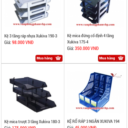
Kệ mica đứng cố định 4 tầng
Kệ 3 tầng ráp nhựa Xukiva 190-3
Xukiva 175-4
Giá:
98.000 VNĐ
Giá:
350.000 VNĐ
KỆ RỔ RÁP 3 NGĂN XUKIVA 194
Kệ mica trượt 3 tầng Xukiva 180-3
Giá:
45.000 VNĐ
Giá:
175.000 VNĐ