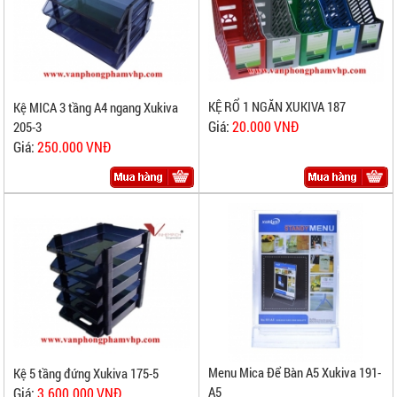
KỆ RỔ 1 NGĂN XUKIVA 187
Kệ MICA 3 tầng A4 ngang Xukiva
Giá:
20.000 VNĐ
205-3
Giá:
250.000 VNĐ
Menu Mica Để Bàn A5 Xukiva 191-
Kệ 5 tầng đứng Xukiva 175-5
A5
Giá:
3.600.000 VNĐ