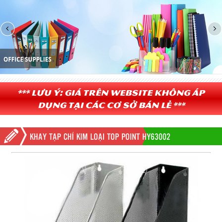
*** Lưu ý: Giá trên website không áp
dụng tại các cơ sở bán lẻ ***
KHAY TẠP CHÍ KIM LOẠI TOP POINT HY63002