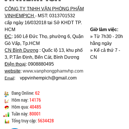
CÔNG TY TNHH VĂN PHÒNG PHẨM
VINHEMPICH
- MST: 0313701532
cấp ngày 16/032018 tại Sở KHDT TP.
HCM
Giờ làm việc:
ĐC
: 160 Lê Đức Thọ, phường 6, Quận
» Từ 7h30 - 20h
Gò Vấp, Tp.HCM
hằng ngày
CN Bình Dương
: Quốc lộ 13, khu phố
»
Kể cả thứ 7 -
3, P.Tân Định, Bến Cát, Bình Dương
CN
Điện thoại
: 0908880495
website
:
www.vanphongphamvhp.com
: vppvinhempich@gmail.com
Email
Đang Online:
62
Hôm nay:
14176
Hôm qua:
40485
Tuần này:
80001
Tổng truy cập:
5634428