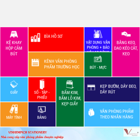
BÌA HỒ SƠ
KỆ KHAY
VẬT DỤNG VĂN
BĂNG KEO,
PHÒNG + BẢO
HỘP CẮM
DAO KÉO CẮT,
HỘ LAO ĐỘNG
BÚT
KEO
KÊNH VĂN PHÒNG
PHẨM TRƯỜNG HỌC
BÚT - MỰC
KẸP BƯỚM, DÂY ĐEO,
DÂY RÚT
GIẤY
SỔ - TẬP -
BẤM KIM,
PHIẾU
BẤM LỖ KIM,
KẸP GIẤY
VĂN PHÒNG PHẨM
THEO NHÃN HÀNG
MÁY TÍNH
BẢNG