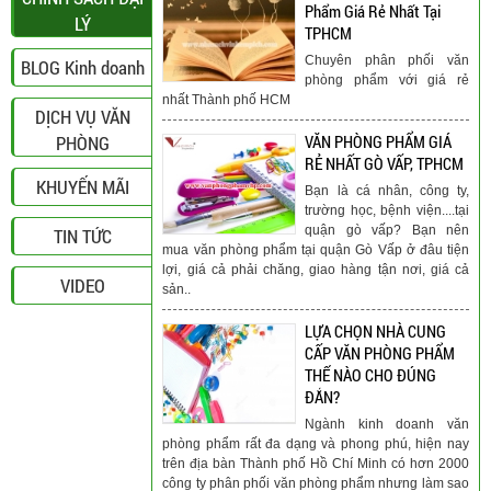
Phẩm Giá Rẻ Nhất Tại
LÝ
TPHCM
Chuyên phân phối văn
BLOG Kinh doanh
phòng phẩm với giá rẻ
nhất Thành phố HCM
DỊCH VỤ VĂN
PHÒNG
VĂN PHÒNG PHẨM GIÁ
RẺ NHẤT GÒ VẤP, TPHCM
KHUYẾN MÃI
Bạn là cá nhân, công ty,
trường học, bệnh viện....tại
quận gò vấp? Bạn nên
TIN TỨC
mua văn phòng phẩm tại quận Gò Vấp ở đâu tiện
lợi, giá cả phải chăng, giao hàng tận nơi, giá cả
VIDEO
sản..
LỰA CHỌN NHÀ CUNG
CẤP VĂN PHÒNG PHẨM
THẾ NÀO CHO ĐÚNG
ĐẮN?
Ngành kinh doanh văn
phòng phẩm rất đa dạng và phong phú, hiện nay
trên địa bàn Thành phố Hồ Chí Minh có hơn 2000
công ty phân phối văn phòng phẩm nhưng làm sao