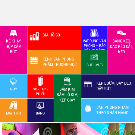
BÌA HỒ SƠ
KỆ KHAY
VẬT DỤNG VĂN
BĂNG KEO,
PHÒNG + BẢO
HỘP CẮM
DAO KÉO CẮT,
HỘ LAO ĐỘNG
BÚT
KEO
KÊNH VĂN PHÒNG
PHẨM TRƯỜNG HỌC
BÚT - MỰC
KẸP BƯỚM, DÂY ĐEO,
DÂY RÚT
GIẤY
SỔ - TẬP -
BẤM KIM,
PHIẾU
BẤM LỖ KIM,
KẸP GIẤY
VĂN PHÒNG PHẨM
THEO NHÃN HÀNG
MÁY TÍNH
BẢNG