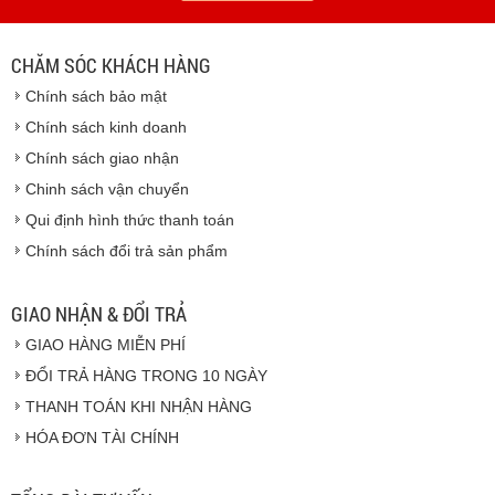
- Thời hạn ước tính việc vận chuyển : Trong vòng 24h kể
từ sau khi nhận được xác nhận đơn hàng.
CHĂM SÓC KHÁCH HÀNG
Vinhempich
Chính sách bảo mật
Vinhempich
Chính sách kinh doanh
Chính sách giao nhận
Chinh sách vận chuyển
CAM KẾT CHẤT LƯỢNG
Qui định hình thức thanh toán
Chính sách đổi trả sản phẩm
Vinhempich
GIAO NHẬN & ĐỔI TRẢ
GIAO HÀNG MIỄN PHÍ
Vinhempich
ĐỔI TRẢ HÀNG TRONG 10 NGÀY
THANH TOÁN KHI NHẬN HÀNG
Hàng hóa được giao cho quý khách là hàng mới
HÓA ĐƠN TÀI CHÍNH
100% nguyên đai nguyên kiện.
Hàng giao đảm bảo theo đúng tiêu chuẩn chất
lượng của nhà sản xuất.