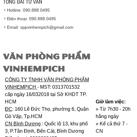
TỔNG ĐÀI TƯ VẤN
Vinhempich
sẽ thay mặt quý khách thực hiện chế
Hotline: 090.888.0495
độ bảo hành sản phẩm đối với nhà sản xuất hoặc
nhà nhập khẩu nếu sản phẩm bị lỗi hoặc hỏng hóc
Điện thoại: 090.888.0495
nhưng vẫn còn trong thời hạn bảo hành.
Email: vppvinhempich@gmail.com
VĂN PHÒNG PHẨM
VINHEMPICH
CÔNG TY TNHH VĂN PHÒNG PHẨM
VINHEMPICH
- MST: 0313701532
cấp ngày 16/032018 tại Sở KHDT TP.
HCM
Giờ làm việc:
ĐC
: 160 Lê Đức Thọ, phường 6, Quận
» Từ 7h30 - 20h
Gò Vấp, Tp.HCM
hằng ngày
CN Bình Dương
: Quốc lộ 13, khu phố
»
Kể cả thứ 7 -
3, P.Tân Định, Bến Cát, Bình Dương
CN