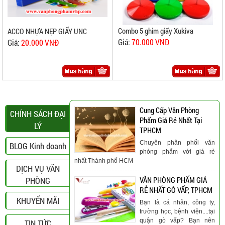
Combo 5 ghim giấy Xukiva
ACCO NHỰA NẸP GIẤY UNC
Giá:
70.000 VNĐ
Giá:
20.000 VNĐ
Cung Cấp Văn Phòng
CHÍNH SÁCH ĐẠI
Phẩm Giá Rẻ Nhất Tại
LÝ
TPHCM
Chuyên phân phối văn
BLOG Kinh doanh
phòng phẩm với giá rẻ
nhất Thành phố HCM
DỊCH VỤ VĂN
PHÒNG
VĂN PHÒNG PHẨM GIÁ
RẺ NHẤT GÒ VẤP, TPHCM
KHUYẾN MÃI
Bạn là cá nhân, công ty,
trường học, bệnh viện....tại
quận gò vấp? Bạn nên
TIN TỨC