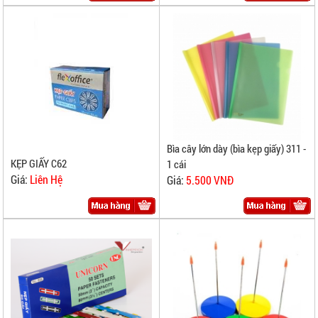
Bìa cây lớn dày (bìa kẹp giấy) 311 -
KẸP GIẤY C62
1 cái
Giá:
Liên Hệ
Giá:
5.500 VNĐ