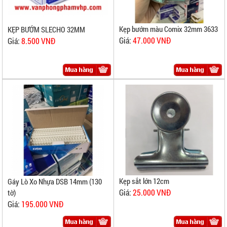
Kẹp bướm màu Comix 32mm 3633
KẸP BƯỚM SLECHO 32MM
Giá:
47.000 VNĐ
Giá:
8.500 VNĐ
Kẹp sắt lớn 12cm
Gáy Lò Xo Nhựa DSB 14mm (130
Giá:
25.000 VNĐ
tờ)
Giá:
195.000 VNĐ