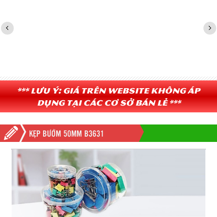
*** Lưu ý: Giá trên website không áp
dụng tại các cơ sở bán lẻ ***
KẸP BƯỚM 50MM B3631