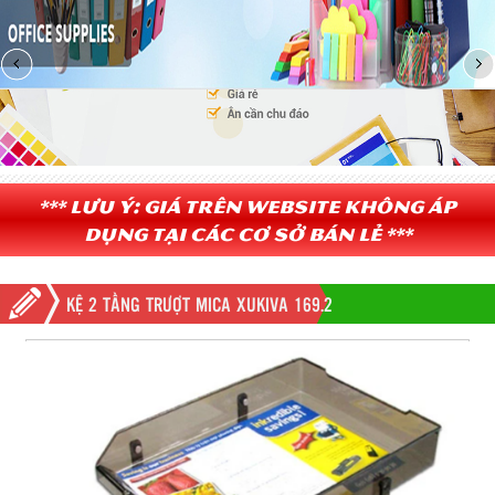
*** Lưu ý: Giá trên website không áp
dụng tại các cơ sở bán lẻ ***
KỆ 2 TẦNG TRƯỢT MICA XUKIVA 169.2