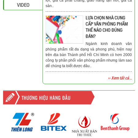
lợi, giá cả phải chăng, giao hàng tận nơi, giá cả
VIDEO
sản..
LỰA CHỌN NHÀ CUNG
CẤP VĂN PHÒNG PHẨM
THẾ NÀO CHO ĐÚNG
ĐẮN?
Ngành kinh doanh văn
phòng phẩm rất đa dạng và phong phú, hiện nay
trên địa bàn Thành phố Hồ Chí Minh có hơn 2000
công ty phân phối văn phòng phẩm nhưng làm sao
để chúng ta biết được đâu..
›› Xem tất cả...
THƯƠNG HIỆU HÀNG ĐẦU