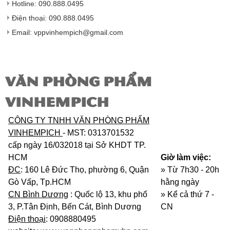
Hotline: 090.888.0495
độ bảo hành sản phẩm đối với nhà sản xuất hoặc
nhà nhập khẩu nếu sản phẩm bị lỗi hoặc hỏng hóc
Điện thoại: 090.888.0495
nhưng vẫn còn trong thời hạn bảo hành.
Email: vppvinhempich@gmail.com
VĂN PHÒNG PHẨM
VINHEMPICH
CÔNG TY TNHH VĂN PHÒNG PHẨM
VINHEMPICH
- MST: 0313701532
cấp ngày 16/032018 tại Sở KHDT TP.
HCM
Giờ làm việc:
ĐC
: 160 Lê Đức Thọ, phường 6, Quận
» Từ 7h30 - 20h
Gò Vấp, Tp.HCM
hằng ngày
CN Bình Dương
: Quốc lộ 13, khu phố
»
Kể cả thứ 7 -
3, P.Tân Định, Bến Cát, Bình Dương
CN
Điện thoại
: 0908880495