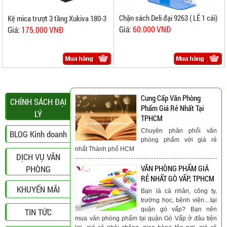
Chặn sách Deli đại 9263 ( LẺ 1 cái)
Kệ mica trượt 3 tầng Xukiva 180-3
Giá:
60.000 VNĐ
Giá:
175.000 VNĐ
Cung Cấp Văn Phòng
CHÍNH SÁCH ĐẠI
Phẩm Giá Rẻ Nhất Tại
LÝ
TPHCM
Chuyên phân phối văn
BLOG Kinh doanh
phòng phẩm với giá rẻ
nhất Thành phố HCM
DỊCH VỤ VĂN
PHÒNG
VĂN PHÒNG PHẨM GIÁ
RẺ NHẤT GÒ VẤP, TPHCM
KHUYẾN MÃI
Bạn là cá nhân, công ty,
trường học, bệnh viện....tại
quận gò vấp? Bạn nên
TIN TỨC
mua văn phòng phẩm tại quận Gò Vấp ở đâu tiện