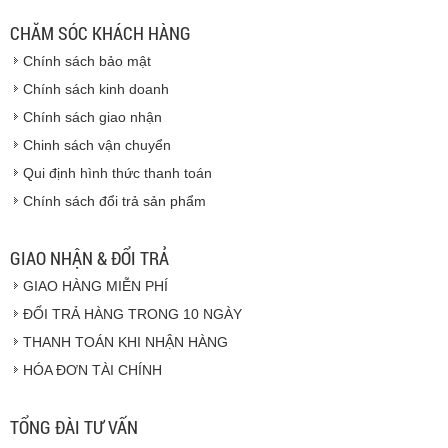
từ sau khi nhận được xác nhận đơn hàng.
CHĂM SÓC KHÁCH HÀNG
Vinhempich
Chính sách bảo mật
Vinhempich
Chính sách kinh doanh
Chính sách giao nhận
Chinh sách vận chuyển
CAM KẾT CHẤT LƯỢNG
Qui định hình thức thanh toán
Chính sách đổi trả sản phẩm
Vinhempich
GIAO NHẬN & ĐỔI TRẢ
GIAO HÀNG MIỄN PHÍ
Vinhempich
ĐỔI TRẢ HÀNG TRONG 10 NGÀY
THANH TOÁN KHI NHẬN HÀNG
Hàng hóa được giao cho quý khách là hàng mới
HÓA ĐƠN TÀI CHÍNH
100% nguyên đai nguyên kiện.
Hàng giao đảm bảo theo đúng tiêu chuẩn chất
lượng của nhà sản xuất.
TỔNG ĐÀI TƯ VẤN
Vinhempich
sẽ thay mặt quý khách thực hiện chế