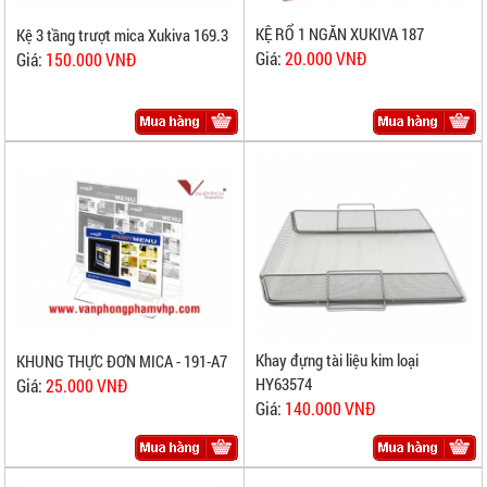
KỆ RỔ 1 NGĂN XUKIVA 187
Kệ 3 tầng trượt mica Xukiva 169.3
Giá:
20.000 VNĐ
Giá:
150.000 VNĐ
Khay đựng tài liệu kim loại
KHUNG THỰC ĐƠN MICA - 191-A7
HY63574
Giá:
25.000 VNĐ
Giá:
140.000 VNĐ