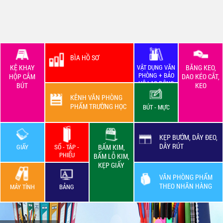
BÌA HỒ SƠ
KỆ KHAY
VẬT DỤNG VĂN
BĂNG KEO,
PHÒNG + BẢO
HỘP CẮM
DAO KÉO CẮT,
HỘ LAO ĐỘNG
BÚT
KEO
KÊNH VĂN PHÒNG
PHẨM TRƯỜNG HỌC
BÚT - MỰC
KẸP BƯỚM, DÂY ĐEO,
DÂY RÚT
GIẤY
SỔ - TẬP -
BẤM KIM,
PHIẾU
BẤM LỖ KIM,
KẸP GIẤY
VĂN PHÒNG PHẨM
THEO NHÃN HÀNG
MÁY TÍNH
BẢNG