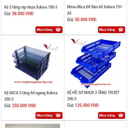
Menu Mica Để Bàn A5 Xukiva 191-
Kệ 3 tầng ráp nhựa Xukiva 190-3
A5
Giá:
98.000 VNĐ
Giá:
50.000 VNĐ
KỆ HỒ SƠ NHỰA 3 TẦNG TRƯỢT
Kệ MICA 3 tầng A4 ngang Xukiva
206-3
205-3
Giá:
135.000 VNĐ
Giá:
250.000 VNĐ