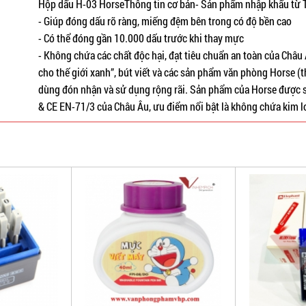
Hộp dấu H-03 HorseThông tin cơ bản- Sản phẩm nhập khẩu từ 
- Giúp đóng dấu rõ ràng, miếng đệm bên trong có độ bền cao
- Có thể đóng gần 10.000 dấu trước khi thay mực
- Không chứa các chất độc hại, đạt tiêu chuẩn an toàn của Châu
cho thế giới xanh”, bút viết và các sản phẩm văn phòng Horse (
dùng đón nhận và sử dụng rộng rãi. Sản phẩm của Horse được 
& CE EN-71/3 của Châu Âu, ưu điểm nổi bật là không chứa kim lo