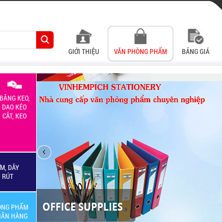
GIỚI THIỆU
VĂN PHÒNG PHẨM
BẢNG GIÁ
BĂNG KEO,
DAO KÉO
CẮT, KEO
M, DÂY
Y RÚT
ÒNG PHẨM
HÃN HÀNG