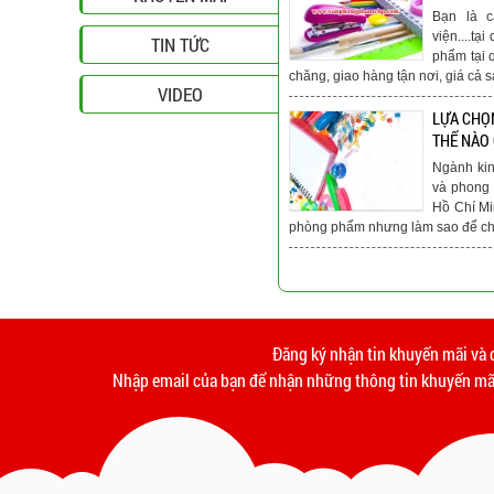
Bạn là c
viện....t
TIN TỨC
phẩm tại 
chăng, giao hàng tận nơi, giá cả s
VIDEO
LỰA CHỌ
THẾ NÀO
Ngành ki
và phong 
Hồ Chí Mi
phòng phẩm nhưng làm sao để chú
Đăng ký nhận tin khuyến mãi và 
Nhập email của bạn để nhận những thông tin khuyến mãi