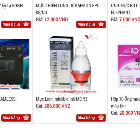
 ký tự EGRN-
MỰC THIÊN LONG DORAEMON FPI-
ỐNG MỰC BÚT 
08/DO
ELEPHANT
Giá:
12.000 VNĐ
Giá:
7.000 VN
EAMLESS
Mực Lion Indelible Ink MC-55
Hộp 10 Ống mực
Giá:
285.000 VNĐ
màu tím
Giá:
20.000 V