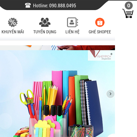
Hotline:
090.888.0495
0
KHUYẾN MÃI
TUYỂN DỤNG
LIÊN HỆ
GHÉ SHOPEE