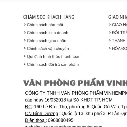
CHĂM SÓC KHÁCH HÀNG
GIAO NH
Chính sách bảo mật
GIAO H
Chính sách kinh doanh
ĐỔI TR
Chính sách giao nhận
THANH 
Chinh sách vận chuyển
HÓA ĐƠ
Qui định hình thức thanh toán
Chính sách đổi trả sản phẩm
VĂN PHÒNG PHẨM VIN
CÔNG TY TNHH VĂN PHÒNG PHẨM VINHEMP
cấp ngày 16/032018 tại Sở KHDT TP. HCM
ĐC
: 160 Lê Đức Thọ, phường 6, Quận Gò Vấp, T
CN Bình Dương
: Quốc lộ 13, khu phố 3, P.Tân Đ
Điện thoại
: 0908880495