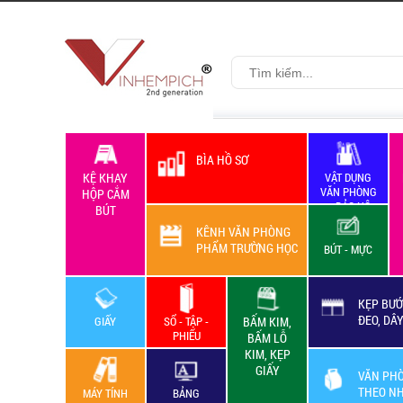
BÌA HỒ SƠ
KỆ KHAY
VẬT DỤNG
VĂN PHÒNG
HỘP CẮM
+ BẢO HỘ
BÚT
LAO ĐỘNG
KÊNH VĂN PHÒNG
PHẨM TRƯỜNG HỌC
BÚT - MỰC
KẸP BƯỚ
ĐEO, DÂ
GIẤY
SỔ - TẬP -
BẤM KIM,
PHIẾU
BẤM LỖ
KIM, KẸP
GIẤY
VĂN PH
THEO N
MÁY TÍNH
BẢNG