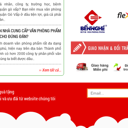
á nhân, công ty, trường học, bệnh
ại quận gò vấp? Bạn nên mua văn phòng
quận Gò Vấp ở đâu tiện lợi, giá cả phải
ản..
N NHÀ CUNG CẤP VĂN PHÒNG PHẨM
 CHO ĐÚNG ĐẮN?
nh doanh văn phòng phẩm rất đa dạng
GIAO NHẬN & ĐỔI TR
phú, hiện nay trên địa bàn Thành phố
nh có hơn 2000 công ty phân phối văn
ng ta biết được đâu..
›› Xem tất cả...
-
Giao hàng miễn phí
tất c
Vinhempich
quà tặng
- Phương thức vận chuyển
 và ưu đãi từ website chúng tôi
- Khách hàng có th
- Hoặc chúng tôi sẽ
cử n
Vinhempich
- Thời hạn ước tính việ