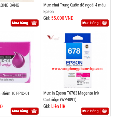
Mực chai Trung Quốc đổ ngoài 4 màu
LÔNG BẢNG
Epson
Giá:
55.000 VNĐ
Đ
Mưc in Epson T6783 Magenta Ink
 Điểm 10 FPIC-01
Cartridge (WP4091)
Giá:
Liên Hệ
NĐ