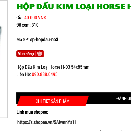
Hộp Dấu Kim Loại Horse 
Giá:
40.000 VNĐ
Đã xem: 310
Mã SP:
sp-hopdau-no3
Hộp Dấu Kim Loại Horse H-03 54x85mm
Liên Hệ:
090.888.0495
ĐÁNH G
CHI TIẾT SẢN PHẨM
Link mua shopee:
https://s.shopee.vn/5AlwnnYs1I