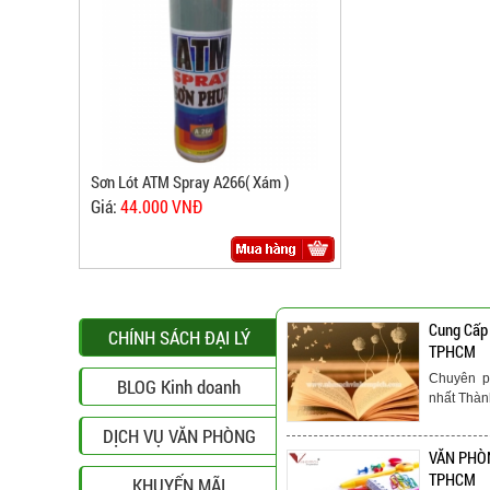
Sơn Lót ATM Spray A266( Xám )
Giá:
44.000 VNĐ
Cung Cấp
CHÍNH SÁCH ĐẠI LÝ
TPHCM
Chuyên p
BLOG Kinh doanh
nhất Thà
DỊCH VỤ VĂN PHÒNG
VĂN PHÒN
TPHCM
KHUYẾN MÃI