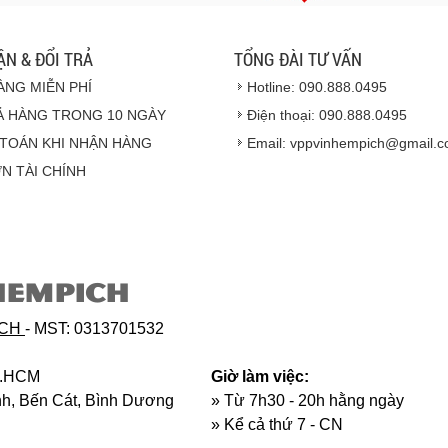
ẬN & ĐỔI TRẢ
TỔNG ĐÀI TƯ VẤN
ÀNG MIỄN PHÍ
Hotline: 090.888.0495
Ả HÀNG TRONG 10 NGÀY
Điện thoại: 090.888.0495
TOÁN KHI NHẬN HÀNG
Email: vppvinhempich@gmail.
N TÀI CHÍNH
Hàng hóa được gi
HEMPICH
Hàng giao đảm bảo t
Vinhempich
sẽ th
ICH
- MST: 0313701532
phẩm đối với nhà 
hoặc hỏng h
p.HCM
Giờ làm việc:
ịnh, Bến Cát, Bình Dương
» Từ 7h30 - 20h hằng ngày
»
Kể cả thứ 7 - CN