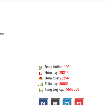
được xác nhận đơn hàng.
Vinhempich
Vinhempich
CAM KẾT CHẤT LƯỢNG
com
Vinhempich
Vinhempich
ao cho quý khách là hàng mới 100% nguyên đai
nguyên kiện.
Đang Online:
193
heo đúng tiêu chuẩn chất lượng của nhà sản xuất.
Hôm nay:
28314
ay mặt quý khách thực hiện chế độ bảo hành sản
Hôm qua:
23256
sản xuất hoặc nhà nhập khẩu nếu sản phẩm bị lỗi
Tuần này:
80001
óc nhưng vẫn còn trong thời hạn bảo hành.
Tổng truy cập:
5608080