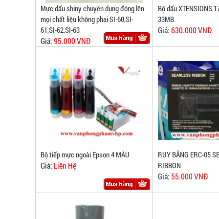
Mực dấu shiny chuyên dụng đóng lên
Bộ dấu XTENSIONS 17
mọi chất liệu không phai SI-60,SI-
33MB
61,SI-62,SI-63
Giá:
630.000 VNĐ
Giá:
95.000 VNĐ
Bộ tiếp mực ngoài Epson 4 MÀU
RUY BĂNG ERC-05 S
Giá:
Liên Hệ
RIBBON
Giá:
55.000 VNĐ