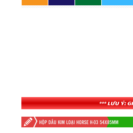
*** Lưu ý: 
HỘP DẤU KIM LOẠI HORSE H-03 54X85MM