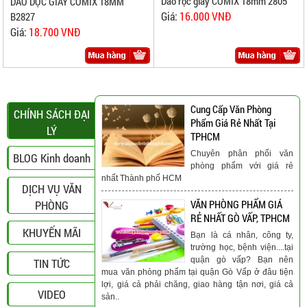
Dao rọc giấy COMIX 18mm 2805
DAO DỌC GIẤY COMIX 18MM
Giá:
16.000 VNĐ
B2827
Giá:
18.700 VNĐ
Cung Cấp Văn Phòng
CHÍNH SÁCH ĐẠI
Phẩm Giá Rẻ Nhất Tại
LÝ
TPHCM
Chuyên phân phối văn
BLOG Kinh doanh
phòng phẩm với giá rẻ
nhất Thành phố HCM
DỊCH VỤ VĂN
PHÒNG
VĂN PHÒNG PHẨM GIÁ
RẺ NHẤT GÒ VẤP, TPHCM
KHUYẾN MÃI
Bạn là cá nhân, công ty,
trường học, bệnh viện....tại
quận gò vấp? Bạn nên
TIN TỨC
mua văn phòng phẩm tại quận Gò Vấp ở đâu tiện
lợi, giá cả phải chăng, giao hàng tận nơi, giá cả
VIDEO
sản..