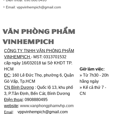
Điện thoại: 090.888.0495
nhưng vẫn còn trong thời hạn bảo hành.
Email: vppvinhempich@gmail.com
VĂN PHÒNG PHẨM
VINHEMPICH
CÔNG TY TNHH VĂN PHÒNG PHẨM
VINHEMPICH
- MST: 0313701532
cấp ngày 16/032018 tại Sở KHDT TP.
HCM
Giờ làm việc:
ĐC
: 160 Lê Đức Thọ, phường 6, Quận
» Từ 7h30 - 20h
Gò Vấp, Tp.HCM
hằng ngày
CN Bình Dương
: Quốc lộ 13, khu phố
»
Kể cả thứ 7 -
3, P.Tân Định, Bến Cát, Bình Dương
CN
Điện thoại
: 0908880495
website
:
www.vanphongphamvhp.com
: vppvinhempich@gmail.com
Email