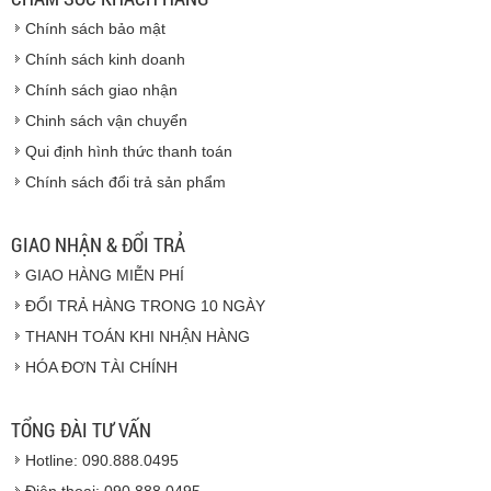
Vinhempich
Chính sách bảo mật
Vinhempich
Chính sách kinh doanh
Chính sách giao nhận
Chinh sách vận chuyển
CAM KẾT CHẤT LƯỢNG
Qui định hình thức thanh toán
Chính sách đổi trả sản phẩm
Vinhempich
GIAO NHẬN & ĐỔI TRẢ
GIAO HÀNG MIỄN PHÍ
Vinhempich
ĐỔI TRẢ HÀNG TRONG 10 NGÀY
THANH TOÁN KHI NHẬN HÀNG
Hàng hóa được giao cho quý khách là hàng mới
HÓA ĐƠN TÀI CHÍNH
100% nguyên đai nguyên kiện.
Hàng giao đảm bảo theo đúng tiêu chuẩn chất
lượng của nhà sản xuất.
TỔNG ĐÀI TƯ VẤN
Vinhempich
sẽ thay mặt quý khách thực hiện chế
Hotline: 090.888.0495
độ bảo hành sản phẩm đối với nhà sản xuất hoặc
nhà nhập khẩu nếu sản phẩm bị lỗi hoặc hỏng hóc