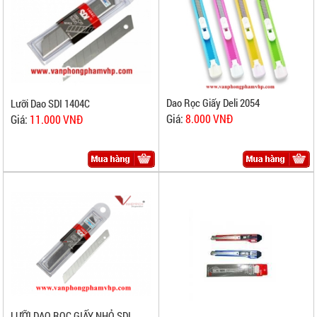
Dao Rọc Giấy Deli 2054
Lưỡi Dao SDI 1404C
Giá:
8.000 VNĐ
Giá:
11.000 VNĐ
LƯỠI DAO RỌC GIẤY NHỎ SDI