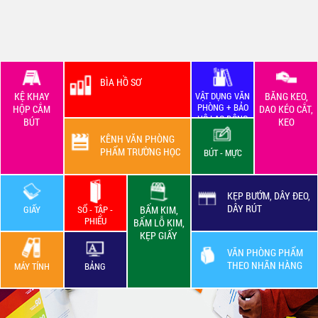
BÌA HỒ SƠ
KỆ KHAY
VẬT DỤNG VĂN
BĂNG KEO,
PHÒNG + BẢO
HỘP CẮM
DAO KÉO CẮT,
HỘ LAO ĐỘNG
BÚT
KEO
KÊNH VĂN PHÒNG
PHẨM TRƯỜNG HỌC
BÚT - MỰC
KẸP BƯỚM, DÂY ĐEO,
DÂY RÚT
GIẤY
SỔ - TẬP -
BẤM KIM,
PHIẾU
BẤM LỖ KIM,
KẸP GIẤY
VĂN PHÒNG PHẨM
THEO NHÃN HÀNG
MÁY TÍNH
BẢNG