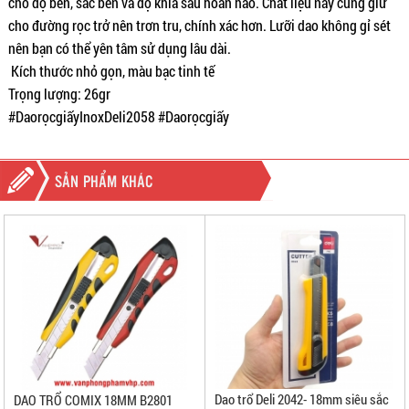
cho độ bền, sắc bén và độ khía sâu hoàn hảo. Chất liệu này cũng giữ
cho đường rọc trở nên trơn tru, chính xác hơn. Lưỡi dao không gỉ sét
nên bạn có thể yên tâm sử dụng lâu dài.
Kích thước nhỏ gọn, màu bạc tinh tế
Trọng lượng: 26gr
#DaorọcgiấyInoxDeli2058 #Daorọcgiấy
SẢN PHẨM KHÁC
Dao trổ Deli 2042- 18mm siêu sắc
DAO TRỔ COMIX 18MM B2801