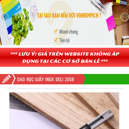
*** Lưu ý: Giá trên website không áp
dụng tại các cơ sở bán lẻ ***
DAO RỌC GIẤY INOX DELI 2058