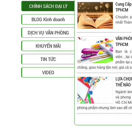
Cung Cấp
CHÍNH SÁCH ĐẠI LÝ
TPHCM
Chuyên p
BLOG Kinh doanh
nhất Thà
DỊCH VỤ VĂN PHÒNG
VĂN PHÒN
TPHCM
KHUYẾN MÃI
Bạn là c
viện....t
TIN TỨC
phẩm tại 
chăng, giao hàng tận nơi, giá cả s
VIDEO
LỰA CHỌ
THẾ NÀO
Ngành ki
và phong 
Hồ Chí Mi
phòng phẩm nhưng làm sao để chú