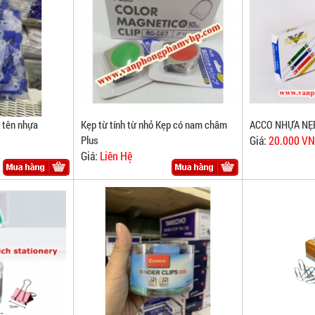
g tên nhựa
Kẹp từ tính từ nhỏ Kẹp có nam châm
ACCO NHỰA NẸP
Plus
Giá:
20.000 V
Giá:
Liên Hệ