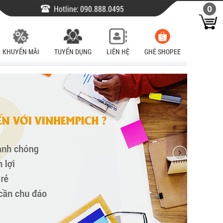
Hotline:
090.888.0495
0
KHUYẾN MÃI
TUYỂN DỤNG
LIÊN HỆ
GHÉ SHOPEE