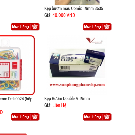
Kẹp bướm màu Comix 19mm 3635
Giá:
40.000 VNĐ
Đ
Kẹp Bướm Double A 19mm
9mm Deli 0024 (hộp
Giá:
Liên Hệ
NĐ