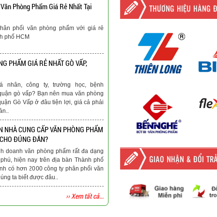
 Văn Phòng Phẩm Giá Rẻ Nhất Tại
THƯƠNG HIỆU HÀNG 
hân phối văn phòng phẩm với giá rẻ
nh phố HCM
G PHẨM GIÁ RẺ NHẤT GÒ VẤP,
á nhân, công ty, trường học, bệnh
ại quận gò vấp? Bạn nên mua văn phòng
quận Gò Vấp ở đâu tiện lợi, giá cả phải
ản..
N NHÀ CUNG CẤP VĂN PHÒNG PHẨM
 CHO ĐÚNG ĐẮN?
nh doanh văn phòng phẩm rất đa dạng
GIAO NHẬN & ĐỔI TR
phú, hiện nay trên địa bàn Thành phố
nh có hơn 2000 công ty phân phối văn
ng ta biết được đâu..
›› Xem tất cả...
-
Giao hàng miễn phí
tất c