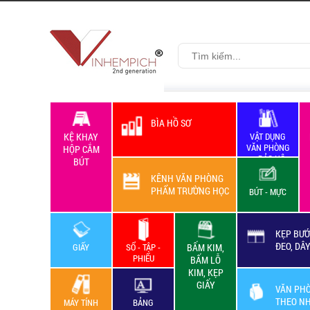
BÌA HỒ SƠ
KỆ KHAY
VẬT DỤNG
VĂN PHÒNG
HỘP CẮM
+ BẢO HỘ
BÚT
LAO ĐỘNG
KÊNH VĂN PHÒNG
PHẨM TRƯỜNG HỌC
BÚT - MỰC
KẸP BƯỚ
ĐEO, DÂ
GIẤY
SỔ - TẬP -
BẤM KIM,
PHIẾU
BẤM LỖ
KIM, KẸP
GIẤY
VĂN PH
THEO N
MÁY TÍNH
BẢNG