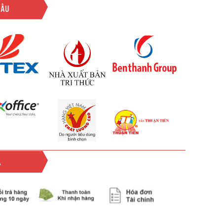
ĐẦU
Ả
ả các đơn hàng trên 2.000.000đ khu vực TPHCM và
Vinhempich