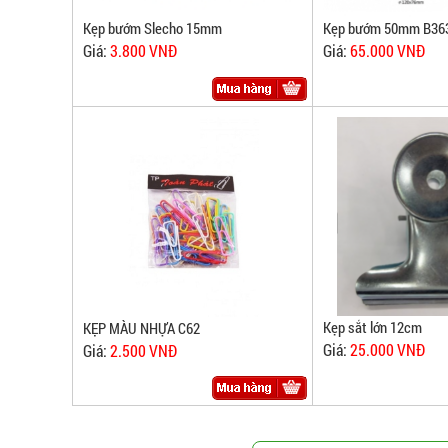
Kẹp bướm Slecho 15mm
Kẹp bướm 50mm B36
Giá:
3.800 VNĐ
Giá:
65.000 VNĐ
Kẹp sắt lớn 12cm
KẸP MÀU NHỰA C62
Giá:
25.000 VNĐ
Giá:
2.500 VNĐ