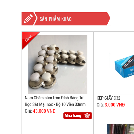
SẢN PHẨM KHÁC
Nam Châm núm tròn Đính Bảng Từ
KẸP GIẤY C32
Bọc Sắt Mạ Inox - Bộ 10 Viên 33mm
Giá:
3.000 VNĐ
Giá:
43.000 VNĐ