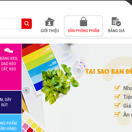
GIỚI THIỆU
VĂN PHÒNG PHẨM
BẢNG GIÁ
BĂNG KEO,
DAO KÉO
CẮT, KEO
M, DÂY
Y RÚT
ÒNG PHẨM
HÃN HÀNG