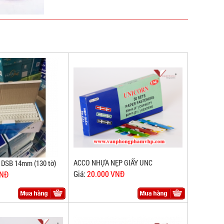
ACCO NHỰA NẸP GIẤY UNC
 DSB 14mm (130 tờ)
Giá:
20.000 VNĐ
VNĐ