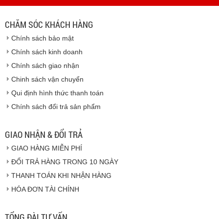
- Thời hạn ước tính việc vận chuyển : Trong vòng 24h kể
từ sau khi nhận được xác nhận đơn hàng.
CHĂM SÓC KHÁCH HÀNG
Vinhempich
Chính sách bảo mật
Vinhempich
Chính sách kinh doanh
Chính sách giao nhận
Chinh sách vận chuyển
CAM KẾT CHẤT LƯỢNG
Qui định hình thức thanh toán
Chính sách đổi trả sản phẩm
Vinhempich
GIAO NHẬN & ĐỔI TRẢ
GIAO HÀNG MIỄN PHÍ
Vinhempich
ĐỔI TRẢ HÀNG TRONG 10 NGÀY
THANH TOÁN KHI NHẬN HÀNG
Hàng hóa được giao cho quý khách là hàng mới
HÓA ĐƠN TÀI CHÍNH
100% nguyên đai nguyên kiện.
Hàng giao đảm bảo theo đúng tiêu chuẩn chất
lượng của nhà sản xuất.
TỔNG ĐÀI TƯ VẤN