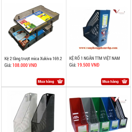
KỆ RỔ 1 NGĂN TTM VIỆT NAM
Kệ 2 tầng trượt mica Xukiva 169.2
Giá:
19.500 VNĐ
Giá:
108.000 VNĐ