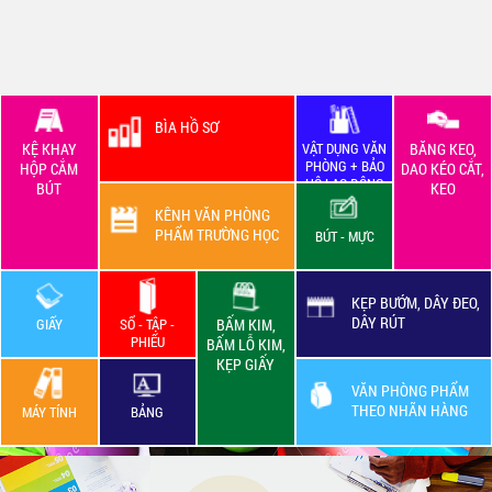
BÌA HỒ SƠ
KỆ KHAY
VẬT DỤNG VĂN
BĂNG KEO,
PHÒNG + BẢO
HỘP CẮM
DAO KÉO CẮT,
HỘ LAO ĐỘNG
BÚT
KEO
KÊNH VĂN PHÒNG
PHẨM TRƯỜNG HỌC
BÚT - MỰC
KẸP BƯỚM, DÂY ĐEO,
DÂY RÚT
GIẤY
SỔ - TẬP -
BẤM KIM,
PHIẾU
BẤM LỖ KIM,
KẸP GIẤY
VĂN PHÒNG PHẨM
THEO NHÃN HÀNG
MÁY TÍNH
BẢNG