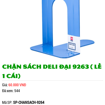
Chặn sách Deli đại 9263 ( LẺ
1 cái)
Giá:
60.000 VNĐ
Đã xem: 544
Mã SP:
SP-CHANSACH-9264