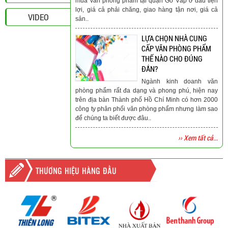
mua văn phòng phẩm tại quận Gò Vấp ở đâu tiện
lợi, giá cả phải chăng, giao hàng tận nơi, giá cả
VIDEO
sản..
LỰA CHỌN NHÀ CUNG
CẤP VĂN PHÒNG PHẨM
THẾ NÀO CHO ĐÚNG
ĐẮN?
Ngành kinh doanh văn
phòng phẩm rất đa dạng và phong phú, hiện nay
trên địa bàn Thành phố Hồ Chí Minh có hơn 2000
công ty phân phối văn phòng phẩm nhưng làm sao
để chúng ta biết được đâu..
›› Xem tất cả...
THƯƠNG HIỆU HÀNG ĐẦU