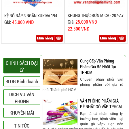
KHUNG THỰC ĐƠN MICA - 207-A7
KỆ RỔ RÁP 3 NGĂN XUKIVA 194
Giá:
25.000 VNĐ
Giá:
45.000 VNĐ
22.500 VNĐ
Cung Cấp Văn Phòng
CHÍNH SÁCH ĐẠI
Phẩm Giá Rẻ Nhất Tại
LÝ
TPHCM
Chuyên phân phối văn
BLOG Kinh doanh
phòng phẩm với giá rẻ
nhất Thành phố HCM
DỊCH VỤ VĂN
PHÒNG
VĂN PHÒNG PHẨM GIÁ
RẺ NHẤT GÒ VẤP, TPHCM
KHUYẾN MÃI
Bạn là cá nhân, công ty,
trường học, bệnh viện....tại
quận gò vấp? Bạn nên
TIN TỨC