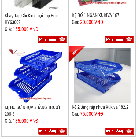
KỆ RỔ 1 NGĂN XUKIVA 187
Khay Tạp Chí Kim Loại Top Point
Giá:
20.000 VNĐ
HY63002
Giá:
155.000 VNĐ
Kệ 2 tầng ráp nhựa Xukiva 182.2
KỆ HỒ SƠ NHỰA 3 TẦNG TRƯỢT
Giá:
75.000 VNĐ
206-3
Giá:
135.000 VNĐ