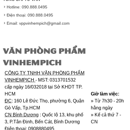
Vinhempich
sẽ thay mặt quý khách thực hiện chế
Hotline: 090.888.0495
độ bảo hành sản phẩm đối với nhà sản xuất hoặc
nhà nhập khẩu nếu sản phẩm bị lỗi hoặc hỏng hóc
Điện thoại: 090.888.0495
nhưng vẫn còn trong thời hạn bảo hành.
Email: vppvinhempich@gmail.com
VĂN PHÒNG PHẨM
VINHEMPICH
CÔNG TY TNHH VĂN PHÒNG PHẨM
VINHEMPICH
- MST: 0313701532
cấp ngày 16/032018 tại Sở KHDT TP.
HCM
Giờ làm việc:
ĐC
: 160 Lê Đức Thọ, phường 6, Quận
» Từ 7h30 - 20h
Gò Vấp, Tp.HCM
hằng ngày
CN Bình Dương
: Quốc lộ 13, khu phố
»
Kể cả thứ 7 -
3, P.Tân Định, Bến Cát, Bình Dương
CN
Điện thoại
: 0908880495