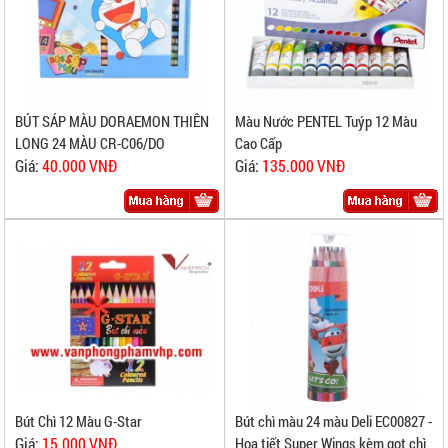
Màu Nước PENTEL Tuýp 12 Màu
BÚT SÁP MÀU DORAEMON THIÊN
Cao Cấp
LONG 24 MÀU CR-C06/DO
Giá:
135.000 VNĐ
Giá:
40.000 VNĐ
Bút chì màu 24 màu Deli EC00827 -
Bút Chì 12 Màu G-Star
Họa tiết Super Wings kèm gọt chì
Giá:
15.000 VNĐ