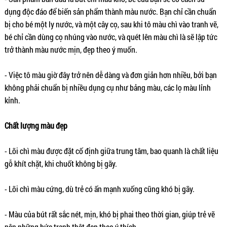
dụng độc đáo để biến sản phẩm thành màu nước. Bạn chỉ cần chuẩn
bị cho bé một ly nước, và một cây cọ, sau khi tô màu chì vào tranh vẽ,
bé chỉ cần dùng cọ nhúng vào nước, và quét lên màu chì là sẽ lập tức
trở thành màu nước mịn, đẹp theo ý muốn.
- Việc tô màu giờ đây trở nên dễ dàng và đơn giản hơn nhiều, bởi bạn
không phải chuẩn bị nhiều dụng cụ như bảng màu, các lọ màu lỉnh
kỉnh.
Chất lượng màu đẹp
- Lõi chì màu được đặt cố định giữa trung tâm, bao quanh là chất liệu
gỗ khít chặt, khi chuốt không bị gãy.
- Lõi chì màu cứng, dù trẻ có ấn mạnh xuống cũng khó bị gãy.
- Màu của bút rất sắc nét, mịn, khó bị phai theo thời gian, giúp trẻ vẽ
nên những bức tranh thật đẹp theo ý thích.