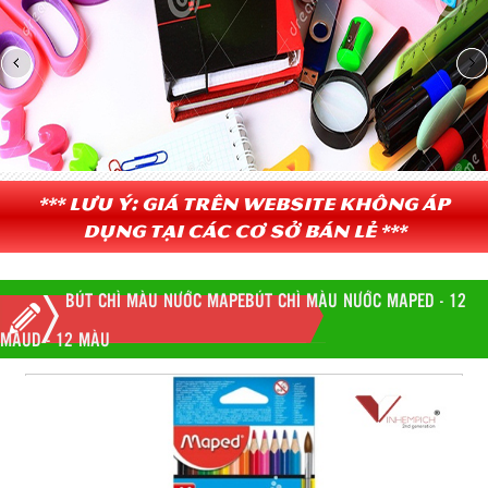
*** Lưu ý: Giá trên website không áp
dụng tại các cơ sở bán lẻ ***
BÚT CHÌ MÀU NƯỚC MAPEBÚT CHÌ MÀU NƯỚC MAPED - 12
MÀUD - 12 MÀU