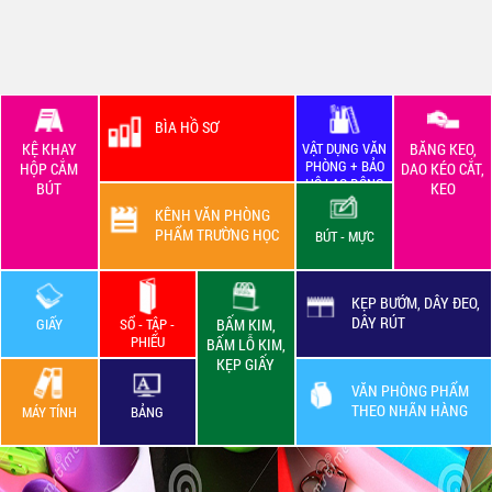
BÌA HỒ SƠ
KỆ KHAY
VẬT DỤNG VĂN
BĂNG KEO,
PHÒNG + BẢO
HỘP CẮM
DAO KÉO CẮT,
HỘ LAO ĐỘNG
BÚT
KEO
KÊNH VĂN PHÒNG
PHẨM TRƯỜNG HỌC
BÚT - MỰC
KẸP BƯỚM, DÂY ĐEO,
DÂY RÚT
GIẤY
SỔ - TẬP -
BẤM KIM,
PHIẾU
BẤM LỖ KIM,
KẸP GIẤY
VĂN PHÒNG PHẨM
THEO NHÃN HÀNG
MÁY TÍNH
BẢNG