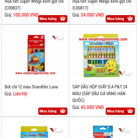
Họa tiết Super Wings kèm gọt chì
Họa tiết Super Wings kèm gọt chì
(C00817)
(C00837)
Giá:
54.000 VNĐ
Giá:
100.000 VNĐ
SÁP DẦU HỘP GIẤY D.A P&T 24
Bút chì 12 màu Staedtler Luna
MÀU (SÁP DẦU GÀ VÀNG HÀN
Giá:
Liên Hệ
QUỐC)
Giá:
45.000 VNĐ