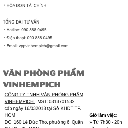
HÓA ĐƠN TÀI CHÍNH
100% nguyên đai nguyên kiện.
Hàng giao đảm bảo theo đúng tiêu chuẩn chất
lượng của nhà sản xuất.
TỔNG ĐÀI TƯ VẤN
Vinhempich
sẽ thay mặt quý khách thực hiện chế
Hotline: 090.888.0495
độ bảo hành sản phẩm đối với nhà sản xuất hoặc
nhà nhập khẩu nếu sản phẩm bị lỗi hoặc hỏng hóc
Điện thoại: 090.888.0495
nhưng vẫn còn trong thời hạn bảo hành.
Email: vppvinhempich@gmail.com
VĂN PHÒNG PHẨM
VINHEMPICH
CÔNG TY TNHH VĂN PHÒNG PHẨM
VINHEMPICH
- MST: 0313701532
cấp ngày 16/032018 tại Sở KHDT TP.
HCM
Giờ làm việc:
ĐC
: 160 Lê Đức Thọ, phường 6, Quận
» Từ 7h30 - 20h