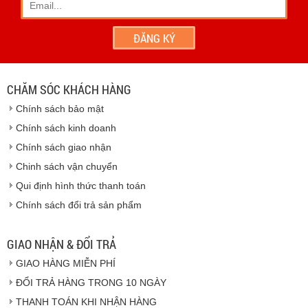
chúng tôi
- Hoặc chúng tôi sẽ
cử nhân viên giao hàng
theo đúng
địa chỉ khách hàng cung cấp.
Vinhempich
- Thời hạn ước tính việc vận chuyển : Trong vòng 24h kể
từ sau khi nhận được xác nhận đơn hàng.
CHĂM SÓC KHÁCH HÀNG
Vinhempich
Chính sách bảo mật
Vinhempich
Chính sách kinh doanh
Chính sách giao nhận
Chinh sách vận chuyển
CAM KẾT CHẤT LƯỢNG
Qui định hình thức thanh toán
Chính sách đổi trả sản phẩm
Vinhempich
GIAO NHẬN & ĐỔI TRẢ
GIAO HÀNG MIỄN PHÍ
Vinhempich
ĐỔI TRẢ HÀNG TRONG 10 NGÀY
THANH TOÁN KHI NHẬN HÀNG
Hàng hóa được giao cho quý khách là hàng mới