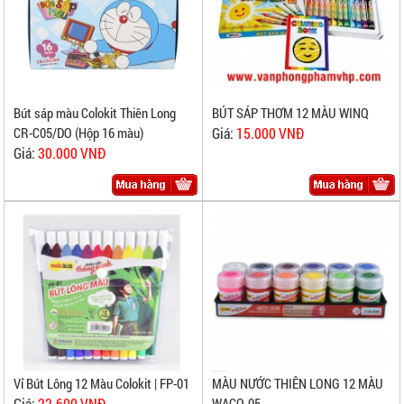
BÚT SÁP THƠM 12 MÀU WINQ
Bút sáp màu Colokit Thiên Long
Giá:
15.000 VNĐ
CR-C05/DO (Hộp 16 màu)
Giá:
30.000 VNĐ
MÀU NƯỚC THIÊN LONG 12 MÀU
Vỉ Bút Lông 12 Màu Colokit | FP-01
WACO-05
Giá:
22.600 VNĐ