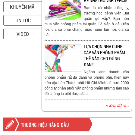
RẺ NHẤT GÒ VẤP, TPHCM
KHUYẾN MÃI
Bạn là cá nhân, công ty,
trường học, bệnh viện....tại
quận gò vấp? Bạn nên
TIN TỨC
mua văn phòng phẩm tại quận Gò Vấp ở đâu tiện
lợi, giá cả phải chăng, giao hàng tận nơi, giá cả
VIDEO
sản..
LỰA CHỌN NHÀ CUNG
CẤP VĂN PHÒNG PHẨM
THẾ NÀO CHO ĐÚNG
ĐẮN?
Ngành kinh doanh văn
phòng phẩm rất đa dạng và phong phú, hiện nay
trên địa bàn Thành phố Hồ Chí Minh có hơn 2000
công ty phân phối văn phòng phẩm nhưng làm sao
để chúng ta biết được đâu..
›› Xem tất cả...
THƯƠNG HIỆU HÀNG ĐẦU