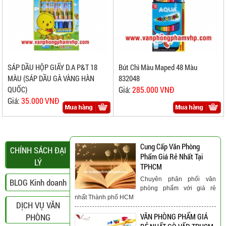
Bút Chì Màu Maped 48 Màu
SÁP DẦU HỘP GIẤY D.A P&T 18
832048
MÀU (SÁP DẦU GÀ VÀNG HÀN
Giá:
285.000 VNĐ
QUỐC)
Giá:
35.000 VNĐ
Cung Cấp Văn Phòng
CHÍNH SÁCH ĐẠI
Phẩm Giá Rẻ Nhất Tại
LÝ
TPHCM
Chuyên phân phối văn
BLOG Kinh doanh
phòng phẩm với giá rẻ
nhất Thành phố HCM
DỊCH VỤ VĂN
PHÒNG
VĂN PHÒNG PHẨM GIÁ