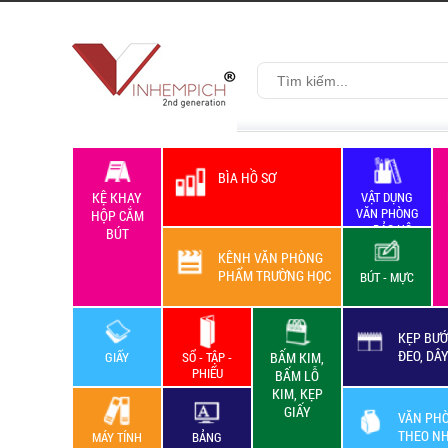
BÌA HỒ SƠ
KỆ KHAY
VẬT DỤNG
VĂN PHÒNG
HỘP CẮM
+ BẢO HỘ
BÚT
LAO ĐỘNG
KÊNH VĂN PHÒNG
PHẨM TRƯỜNG HỌC
BÚT - MỰC
KẸP BƯỚ
ĐEO, DÂ
GIẤY
SỔ - TẬP -
BẤM KIM,
PHIẾU
BẤM LỖ
KIM, KẸP
GIẤY
VĂN PH
THEO N
MÁY TÍNH
BẢNG