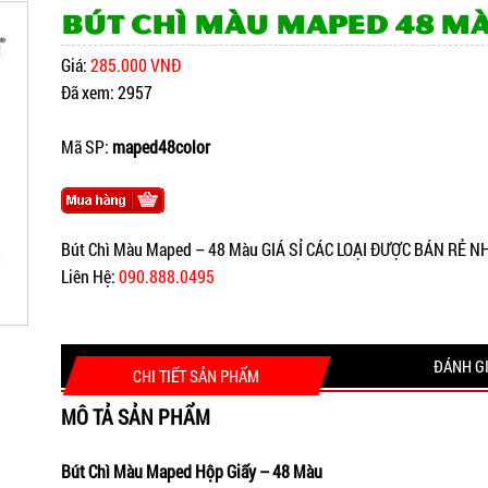
Bút Chì Màu Maped 48 M
Giá:
285.000 VNĐ
Đã xem: 2957
Mã SP:
maped48color
Bút Chì Màu Maped – 48 Màu GIÁ SỈ CÁC LOẠI ĐƯỢC BÁN RẺ 
Liên Hệ:
090.888.0495
ĐÁNH G
CHI TIẾT SẢN PHẨM
MÔ TẢ SẢN PHẨM
Bút Chì Màu Maped Hộp Giấy – 48 Màu