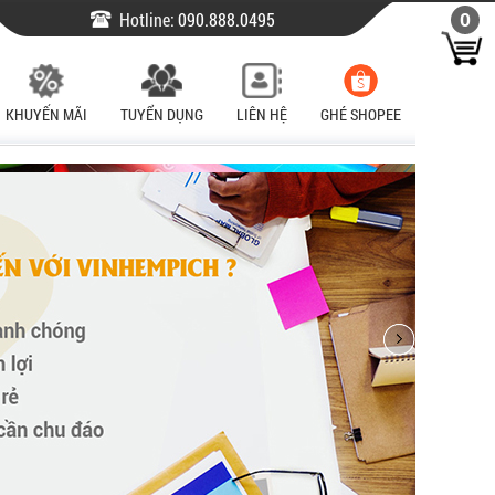
Hotline:
090.888.0495
0
KHUYẾN MÃI
TUYỂN DỤNG
LIÊN HỆ
GHÉ SHOPEE