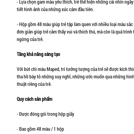
- Lựa chọn gam màu yêu thích, trẻ thể hiện những cái nhìn ngâ
tiết hình ảnh của những xúc cảm đầu tiên.
- Hộp gồm 48 màu giúp trẻ tập làm quen với nhiều loại màu sắc
đơn giản giúp trẻ cảm thấy vui và thích thú, mà còn là quá trình
ngừng của trẻ.
Tăng khả năng sáng tạo
Với bút chì màu Maped, trí tưởng tượng của trẻ sẽ được kích thí
tha hồ bày tỏ những suy nghĩ, những ước muốn qua những hình 
thuật riêng của trẻ.
Quy cách sản phẩm
- Được đóng gói trong hộp giấy
- Bao gồm 48 màu / 1 hộp