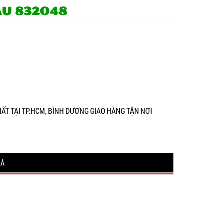
àu 832048
NHẤT TẠI TP.HCM, BÌNH DƯƠNG GIAO HÀNG TẬN NƠI
IÁ