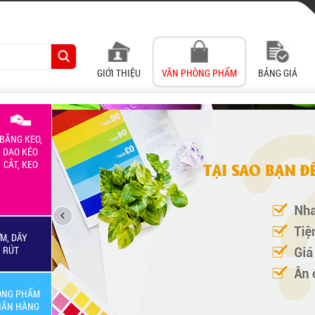
GIỚI THIỆU
VĂN PHÒNG PHẨM
BẢNG GIÁ
BĂNG KEO,
DAO KÉO
CẮT, KEO
M, DÂY
Y RÚT
ÒNG PHẨM
HÃN HÀNG