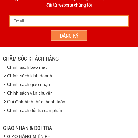
- Phương thức vận chuyển do hai bên thỏa thuận và thực
đãi từ website chúng tôi
hiện trên tinh thần hợp tác, thiện chí.
- Khách hàng có thể đến
giao dịch trực tiếp tại
công ty
chúng tôi
- Hoặc chúng tôi sẽ
cử nhân viên giao hàng
theo đúng
địa chỉ khách hàng cung cấp.
Vinhempich
- Thời hạn ước tính việc vận chuyển : Trong vòng 24h kể
từ sau khi nhận được xác nhận đơn hàng.
CHĂM SÓC KHÁCH HÀNG
Vinhempich
Chính sách bảo mật
Vinhempich
Chính sách kinh doanh
Chính sách giao nhận
Chinh sách vận chuyển
CAM KẾT CHẤT LƯỢNG
Qui định hình thức thanh toán
Chính sách đổi trả sản phẩm
Vinhempich
GIAO NHẬN & ĐỔI TRẢ
GIAO HÀNG MIỄN PHÍ