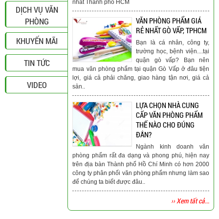
nhất Thành phố HCM
DỊCH VỤ VĂN
PHÒNG
VĂN PHÒNG PHẨM GIÁ
RẺ NHẤT GÒ VẤP, TPHCM
KHUYẾN MÃI
Bạn là cá nhân, công ty,
trường học, bệnh viện....tại
quận gò vấp? Bạn nên
TIN TỨC
mua văn phòng phẩm tại quận Gò Vấp ở đâu tiện
lợi, giá cả phải chăng, giao hàng tận nơi, giá cả
VIDEO
sản..
LỰA CHỌN NHÀ CUNG
CẤP VĂN PHÒNG PHẨM
THẾ NÀO CHO ĐÚNG
ĐẮN?
Ngành kinh doanh văn
phòng phẩm rất đa dạng và phong phú, hiện nay
trên địa bàn Thành phố Hồ Chí Minh có hơn 2000
công ty phân phối văn phòng phẩm nhưng làm sao
để chúng ta biết được đâu..
›› Xem tất cả...