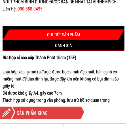
NƠI TP.HCM BÌNH DƯƠNG ĐƯỢC BÁN RẺ NHẤT TẠI VINHEMPICH
Liên Hệ:
090.888.0495
CHI TIẾT SẢN PHẨM
ĐÁNH GIÁ
Bìa hộp si cao cấp Thành Phát 15cm (15F)
Loại hộp xếp lại mở ra được, được bọc simili đẹp mắt, bên cạnh có
miếng mút để dán dính lại, được đậy kín nên không có bụi dính vào
giấy tờ
Để được khổ giấy A4, gáy cao 7cm
Thích hợp sử dụng trong văn phòng, lưu trữ hồ sơ quan trọng
SẢN PHẨM KHÁC