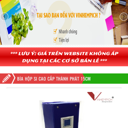
*** Lưu ý: Giá trên website không áp
dụng tại các cơ sở bán lẻ ***
BÌA HỘP SI CAO CẤP THÀNH PHÁT 15CM