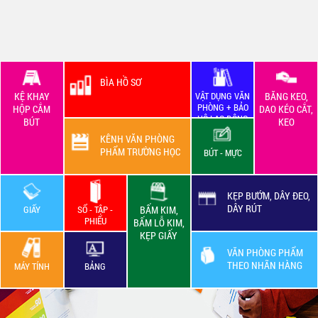
BÌA HỒ SƠ
KỆ KHAY
VẬT DỤNG VĂN
BĂNG KEO,
PHÒNG + BẢO
HỘP CẮM
DAO KÉO CẮT,
HỘ LAO ĐỘNG
BÚT
KEO
KÊNH VĂN PHÒNG
PHẨM TRƯỜNG HỌC
BÚT - MỰC
KẸP BƯỚM, DÂY ĐEO,
DÂY RÚT
GIẤY
SỔ - TẬP -
BẤM KIM,
PHIẾU
BẤM LỖ KIM,
KẸP GIẤY
VĂN PHÒNG PHẨM
THEO NHÃN HÀNG
MÁY TÍNH
BẢNG