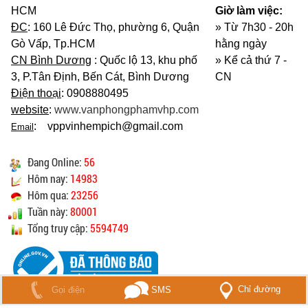
HCM
Giờ làm việc:
ĐC
: 160 Lê Đức Thọ, phường 6, Quận
» Từ 7h30 - 20h
Gò Vấp, Tp.HCM
hằng ngày
CN Bình Dương
: Quốc lộ 13, khu phố
»
Kể cả thứ 7 -
3, P.Tân Định, Bến Cát, Bình Dương
CN
Điện thoại
: 0908880495
website
:
www.vanphongphamvhp.com
: vppvinhempich@gmail.com
Email
Đang Online:
56
Hôm nay:
14983
Hôm qua:
23256
Tuần này:
80001
Tổng truy cập:
5594749
Chỉ đường
Gọi điện
SMS