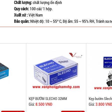
Chất lượng:
chất lượng ổn định
Quy cách:
100 cái/ 1 hộp.
Xuất xứ :
Việt Nam
Bảo quản:
Nhiệt độ: 10 ~ 55º C, Độ ẩm: 55 ~ 95% RH, Tránh xa 
KẸP BƯỚM SLECHO 32MM
Kẹp bướm Slec
Giá:
8.500 VNĐ
Giá:
3.800 VN