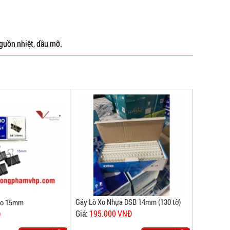
nguồn nhiệt, dầu mỡ.
Gáy Lò Xo Nhựa DSB 14mm (130 tờ)
ho 15mm
Giá:
195.000 VNĐ
Đ