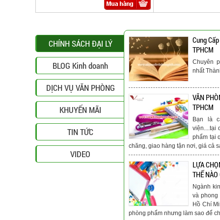
Cung Cấp
CHÍNH SÁCH ĐẠI LÝ
TPHCM
Chuyên p
BLOG Kinh doanh
nhất Thà
DỊCH VỤ VĂN PHÒNG
VĂN PHÒN
TPHCM
KHUYẾN MÃI
Bạn là c
viện....t
TIN TỨC
phẩm tại 
chăng, giao hàng tận nơi, giá cả s
VIDEO
LỰA CHỌ
THẾ NÀO
Ngành ki
và phong 
Hồ Chí Mi
phòng phẩm nhưng làm sao để chú