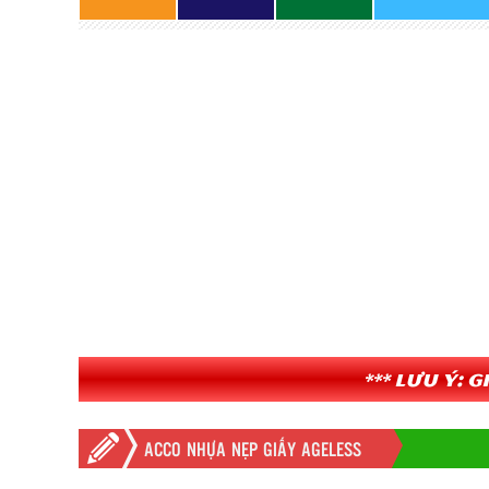
*** Lưu ý: 
ACCO NHỰA NẸP GIẤY AGELESS