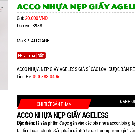
ACCO NHỰA NẸP GIẤY AGEL
Giá:
20.000 VNĐ
Đã xem: 3988
Mã SP:
ACCOAGE
ACCO NHỰA NẸP GIẤY AGELESS GIÁ SỈ CÁC LOẠI ĐƯỢC BÁN R
Liên Hệ:
090.888.0495
ĐÁNH G
CHI TIẾT SẢN PHẨM
ACCO NHỰA NẸP GIẤY AGELESS
Đặc điểm:
là sản phẩm được gắn vào các bìa nhựa accor, bìa giấy
tài liệu hoàn chỉnh. Sản phẩm rất được ưa chuộng trong giới 