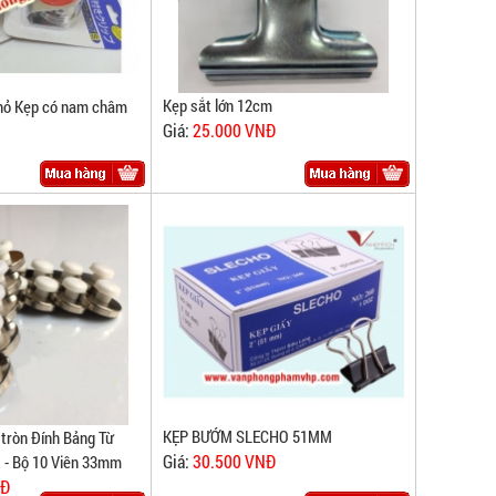
Kẹp sắt lớn 12cm
nhỏ Kẹp có nam châm
Giá:
25.000 VNĐ
KẸP BƯỚM SLECHO 51MM
ròn Đính Bảng Từ
Giá:
30.500 VNĐ
 - Bộ 10 Viên 33mm
NĐ