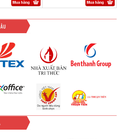
ĐẦU
Ả