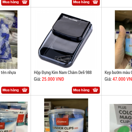
g tên nhựa
Hộp Đựng Kim Nam Châm Deli 988
Kẹp bướm màu 
Giá:
25.000 VNĐ
Giá:
47.000 V