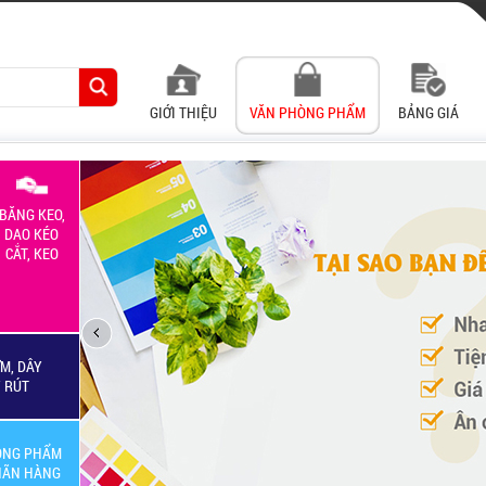
GIỚI THIỆU
VĂN PHÒNG PHẨM
BẢNG GIÁ
BĂNG KEO,
DAO KÉO
CẮT, KEO
M, DÂY
Y RÚT
ÒNG PHẨM
HÃN HÀNG