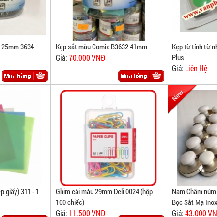
x 25mm 3634
Kẹp sắt màu Comix B3632 41mm
Kẹp từ tính từ 
Giá:
70.000 VNĐ
Plus
Giá:
Liên Hệ
p giấy) 311 - 1
Ghim cài màu 29mm Deli 0024 (hộp
Nam Châm núm t
100 chiếc)
Bọc Sắt Mạ Inox
Giá:
11.500 VNĐ
Giá:
43.000 V