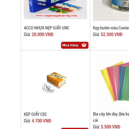
ACCO NHỰA NẸP GIẤY UNC
Kẹp bướm màu Comi
Giá:
20.000 VNĐ
Giá:
52.500 VNĐ
Bìa cây lớn dày (bìa kẹ
KẸP GIẤY C82
cái
Giá:
4.700 VNĐ
Giá:
5.500 VNĐ