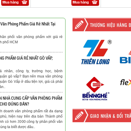
 Văn Phòng Phẩm Giá Rẻ Nhất Tại
THƯƠNG HIỆU HÀNG 
hân phối văn phòng phẩm với giá rẻ
nh phố HCM
G PHẨM GIÁ RẺ NHẤT GÒ VẤP,
á nhân, công ty, trường học, bệnh
ại quận gò vấp? Bạn nên mua văn phòng
quận Gò Vấp ở đâu tiện lợi, giá cả phải
ản..
N NHÀ CUNG CẤP VĂN PHÒNG PHẨM
 CHO ĐÚNG ĐẮN?
nh doanh văn phòng phẩm rất đa dạng
GIAO NHẬN & ĐỔI TR
phú, hiện nay trên địa bàn Thành phố
nh có hơn 2000 công ty phân phối văn
ng ta biết được đâu..