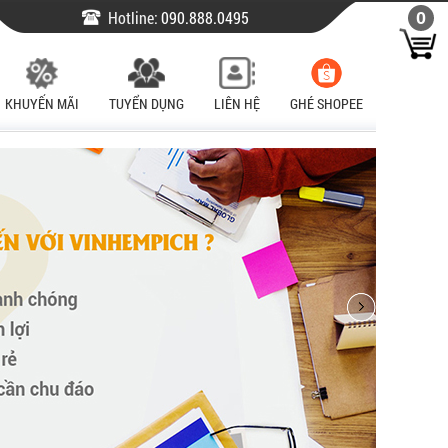
Hotline:
090.888.0495
0
KHUYẾN MÃI
TUYỂN DỤNG
LIÊN HỆ
GHÉ SHOPEE