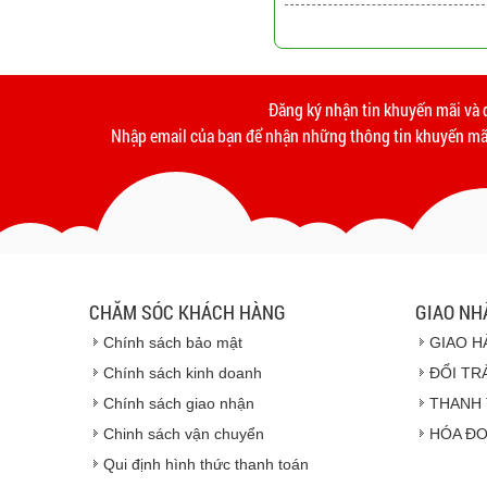
Đăng ký nhận tin khuyến mãi và 
Nhập email của bạn để nhận những thông tin khuyến mãi
CHĂM SÓC KHÁCH HÀNG
GIAO NH
Chính sách bảo mật
GIAO H
Chính sách kinh doanh
ĐỔI TR
Chính sách giao nhận
THANH 
Chinh sách vận chuyển
HÓA ĐƠ
Qui định hình thức thanh toán