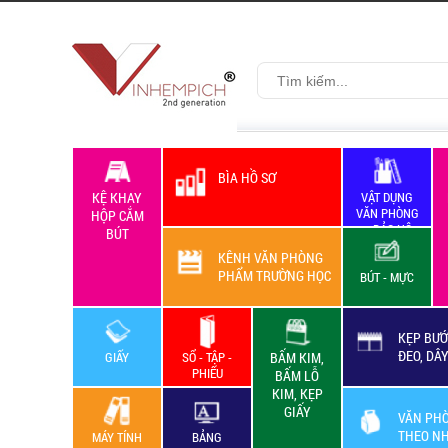
BÌA HỒ SƠ
KỆ KHAY
VẬT DỤNG
VĂN PHÒNG
HỘP CẮM
+ BẢO HỘ
BÚT
LAO ĐỘNG
KÊNH VĂN PHÒNG
PHẨM TRƯỜNG HỌC
BÚT - MỰC
KẸP BƯỚ
ĐEO, DÂ
GIẤY
SỔ - TẬP -
BẤM KIM,
PHIẾU
BẤM LỖ
KIM, KẸP
GIẤY
VĂN PH
THEO N
MÁY TÍNH
BẢNG