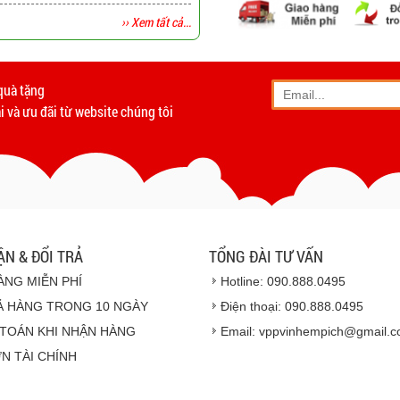
›› Xem tất cả...
-
Giao hàng miễn phí
tất c
Vinhempich
quà tặng
- Phương thức vận chuyển
 và ưu đãi từ website chúng tôi
- Khách hàng có th
- Hoặc chúng tôi sẽ
cử n
Vinhempich
- Thời hạn ước tính việ
ẬN & ĐỔI TRẢ
TỔNG ĐÀI TƯ VẤN
ÀNG MIỄN PHÍ
Hotline: 090.888.0495
Ả HÀNG TRONG 10 NGÀY
Điện thoại: 090.888.0495
TOÁN KHI NHẬN HÀNG
Email: vppvinhempich@gmail.
N TÀI CHÍNH