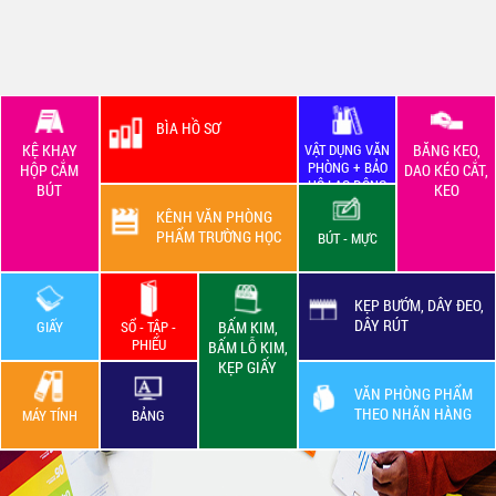
BÌA HỒ SƠ
KỆ KHAY
VẬT DỤNG VĂN
BĂNG KEO,
PHÒNG + BẢO
HỘP CẮM
DAO KÉO CẮT,
HỘ LAO ĐỘNG
BÚT
KEO
KÊNH VĂN PHÒNG
PHẨM TRƯỜNG HỌC
BÚT - MỰC
KẸP BƯỚM, DÂY ĐEO,
DÂY RÚT
GIẤY
SỔ - TẬP -
BẤM KIM,
PHIẾU
BẤM LỖ KIM,
KẸP GIẤY
VĂN PHÒNG PHẨM
THEO NHÃN HÀNG
MÁY TÍNH
BẢNG