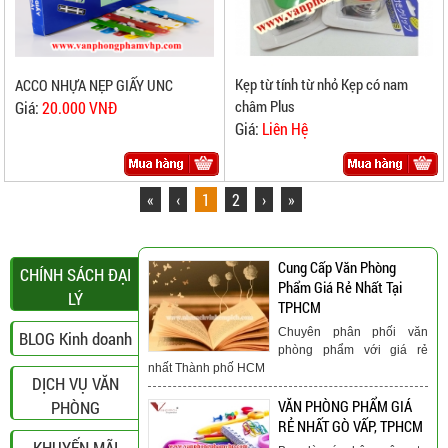
Kẹp từ tính từ nhỏ Kẹp có nam
ACCO NHỰA NẸP GIẤY UNC
châm Plus
Giá:
20.000 VNĐ
Giá:
Liên Hệ
«
‹
1
2
›
»
Cung Cấp Văn Phòng
CHÍNH SÁCH ĐẠI
Phẩm Giá Rẻ Nhất Tại
LÝ
TPHCM
Chuyên phân phối văn
BLOG Kinh doanh
phòng phẩm với giá rẻ
nhất Thành phố HCM
DỊCH VỤ VĂN
PHÒNG
VĂN PHÒNG PHẨM GIÁ
RẺ NHẤT GÒ VẤP, TPHCM
KHUYẾN MÃI