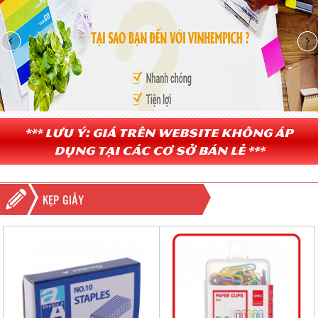
*** Lưu ý: Giá trên website không áp
dụng tại các cơ sở bán lẻ ***
KẸP GIẤY