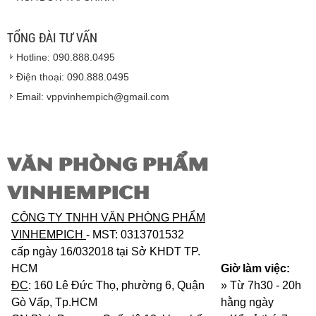
Hàng giao đảm bảo theo đúng tiêu chuẩn chất
lượng của nhà sản xuất.
TỔNG ĐÀI TƯ VẤN
Vinhempich
sẽ thay mặt quý khách thực hiện chế
Hotline: 090.888.0495
độ bảo hành sản phẩm đối với nhà sản xuất hoặc
nhà nhập khẩu nếu sản phẩm bị lỗi hoặc hỏng hóc
Điện thoại: 090.888.0495
nhưng vẫn còn trong thời hạn bảo hành.
Email: vppvinhempich@gmail.com
VĂN PHÒNG PHẨM
VINHEMPICH
CÔNG TY TNHH VĂN PHÒNG PHẨM
VINHEMPICH
- MST: 0313701532
cấp ngày 16/032018 tại Sở KHDT TP.
HCM
Giờ làm việc:
ĐC
: 160 Lê Đức Thọ, phường 6, Quận
» Từ 7h30 - 20h
Gò Vấp, Tp.HCM
hằng ngày