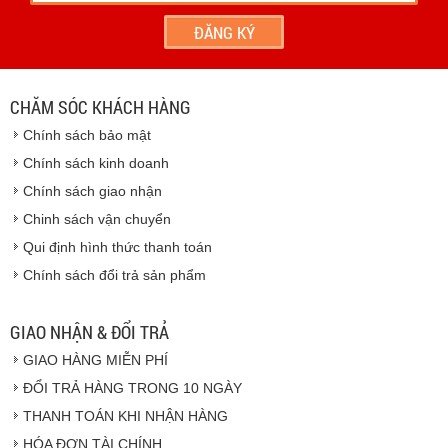
- Hoặc chúng tôi sẽ
cử nhân viên giao hàng
theo đúng
địa chỉ khách hàng cung cấp.
Vinhempich
- Thời hạn ước tính việc vận chuyển : Trong vòng 24h kể
từ sau khi nhận được xác nhận đơn hàng.
CHĂM SÓC KHÁCH HÀNG
Vinhempich
Chính sách bảo mật
Vinhempich
Chính sách kinh doanh
Chính sách giao nhận
Chinh sách vận chuyển
CAM KẾT CHẤT LƯỢNG
Qui định hình thức thanh toán
Chính sách đổi trả sản phẩm
Vinhempich
GIAO NHẬN & ĐỔI TRẢ
GIAO HÀNG MIỄN PHÍ
Vinhempich
ĐỔI TRẢ HÀNG TRONG 10 NGÀY
THANH TOÁN KHI NHẬN HÀNG
Hàng hóa được giao cho quý khách là hàng mới
HÓA ĐƠN TÀI CHÍNH
100% nguyên đai nguyên kiện.